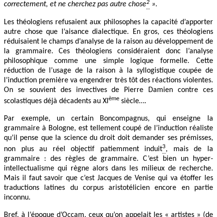
2
correctement, et ne cherchez pas autre chose
».
Les théologiens refusaient aux philosophes la capacité d’apporter
autre chose que l’aisance dialectique. En gros, ces théologiens
réduisaient le champs d’analyse de la raison au développement de
la grammaire. Ces théologiens considéraient donc l’analyse
philosophique comme une simple logique formelle. Cette
réduction de l’usage de la raison à la syllogistique coupée de
l’induction première va engendrer très tôt des réactions violentes.
On se souvient des invectives de Pierre Damien contre ces
ème
scolastiques déjà décadents au XI
siècle….
Par exemple, un certain Boncompagnus, qui enseigne la
grammaire à Bologne, est tellement coupé de l’induction réaliste
qu’il pense que la science du droit doit demander ses prémisses,
3
non plus au réel objectif patiemment induit
, mais de la
grammaire : des règles de grammaire. C’est bien un hyper-
intellectualisme qui règne alors dans les milieux de recherche.
Mais il faut savoir que c’est Jacques de Venise qui va étoffer les
traductions latines du corpus aristotélicien encore en partie
inconnu.
Bref, à l’époque d’Occam, ceux qu’on appelait les « artistes » (de