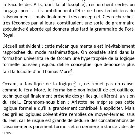
la Faculté des Arts, dont la philosophie), recherchent certes un
langage précis - ils ambitionnent d’être de bons techniciens du
raisonnement – mais finalement très conceptuel. Ces recherches,
très fécondes par ailleurs, constituaient une sorte de grammaire
spéculative élaborée qui donnera plus tard la grammaire de Port-
Royal.
L’écueil est évident : cette mécanique mentale est inévitablement
rapprochée du mode mathématique. On constate ainsi dans la
formation universitaire de Occam une hypertrophie de la logique
formelle poussée jusqu’au délire conceptuel que dénoncera plus
4
tard la lucidité d’un Thomas More
.
5
Occam, « fanatique de la logique
», ne remet pas en cause,
comme le fera More, le formalisme non-inductif de cet outillage
technique qui finalement présente des grilles qui altèrent la vision
du réel… Entendons-nous bien : Aristote ne méprise pas cette
logique formelle qu’il a grandement contribué à expliciter. Mais
ces grilles logiques doivent être remplies de moyen-termes issus
du réel, car le risque est grande de déduire des concaténations de
raisonnements purement formels et en dernière instance vides de
sens…