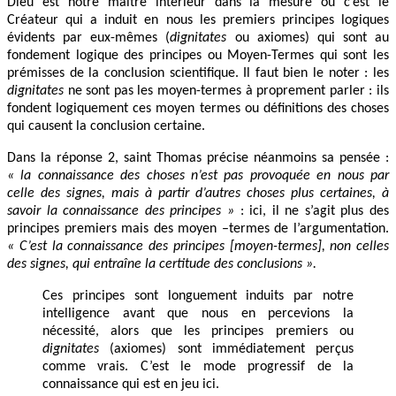
Dieu est notre maître intérieur dans la mesure où c’est le
Créateur qui a induit en nous les premiers principes logiques
évidents par eux-mêmes (
dignitates
ou axiomes) qui sont au
fondement logique des principes ou Moyen-Termes qui sont les
prémisses de la conclusion scientifique. Il faut bien le noter : les
dignitates
ne sont pas les moyen-termes à proprement parler : ils
fondent logiquement ces moyen termes ou définitions des choses
qui causent la conclusion certaine.
Dans la réponse 2, saint Thomas précise néanmoins sa pensée :
« la connaissance des choses n’est pas provoquée en nous par
celle des signes, mais à partir d’autres choses plus certaines, à
savoir la connaissance des principes »
: ici, il ne s’agit plus des
principes premiers mais des moyen –termes de l’argumentation.
« C’est la connaissance des principes [moyen-termes], non celles
des signes, qui entraîne la certitude des conclusions ».
Ces principes sont longuement induits par notre
intelligence avant que nous en percevions la
nécessité, alors que les principes premiers ou
dignitates
(axiomes) sont immédiatement perçus
comme vrais. C’est le mode progressif de la
connaissance qui est en jeu ici.