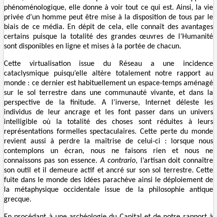
phénoménologique, elle donne à voir tout ce qui est. Ainsi, la vie
privée d’un homme peut être mise à la disposition de tous par le
biais de ce média. En dépit de cela, elle connaît des avantages
certains puisque la totalité des grandes œuvres de l’Humanité
sont disponibles en ligne et mises à la portée de chacun.
Cette virtualisation issue du Réseau a une incidence
cataclysmique puisqu’elle altère totalement notre rapport au
monde : ce dernier est habituellement un espace-temps aménagé
sur le sol terrestre dans une communauté vivante, et dans la
perspective de la finitude. A l’inverse, Internet déleste les
individus de leur ancrage et les font passer dans un univers
intelligible où la totalité des choses sont réduites à leurs
représentations formelles spectaculaires. Cette perte du monde
revient aussi à perdre la maîtrise de celui-ci : lorsque nous
contemplons un écran, nous ne faisons rien et nous ne
connaissons pas son essence.
A contrario
, l’artisan doit connaître
son outil et il demeure actif et ancré sur son sol terrestre. Cette
fuite dans le monde des Idées parachève ainsi le déploiement de
la métaphysique occidentale issue de la philosophie antique
grecque.
En procédant à une archéologie du Capital et de notre rapport à