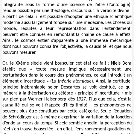
intégralité sous la forme d’une science de l’être (l’ontologie),
rendue possible par une théologie, discours sur la véracité divine :
à partir de cela, il est possible d’adopter une éthique scientifique
moderne aussi largement fondée sur une médecine. Les choses du
monde, réduites à leur représentation dans l’entendement,
peuvent être connues en remontant la chaîne de cause à effets.
Ainsi, le cosmos entier s’apparente à une immense mécanique
dont nous pouvons connaître l’objectivité, la causalité, et que nous
pouvons mesurer.
Or, le XXème siècle vient bousculer cet état de fait : Niels Bohr
établit que « toute mesure implique nécessairement une
perturbation dans le cours des phénomènes, ce qui introduit un
élément d’incertitude » (
La théorie atomique
). Ainsi, la certitude,
principe inébranlable selon Descartes se voit destitué, ce qui
mènera à la théorisation du célèbre « principe d’incertitude » mis
sur pied par Werner Heisenberg dès 1927. Plus que cela, c’est la
causalité qui se voit frappée d’illégitimité : les phénomènes ne
peuvent plus être constitués par cette catégorie. Seule l’équation
de Schrödinger est à même d’exprimer la variation de la fonction
d’onde au cours du temps. Si cela semble anodin, la perception du
réel s’en trouve bousculée : en effet, l’environnement quotidien de