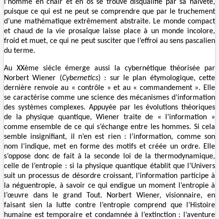
l’homme en chair et en os se trouve disqualifié par sa naïveté,
puisque ce qui est ne peut se comprendre que par le truchement
d’une mathématique extrêmement abstraite. Le monde compact
et chaud de la vie prosaïque laisse place à un monde incolore,
froid et muet, ce qui ne peut susciter que l’effroi au sens pascalien
du terme.
Au XXème siècle émerge aussi la cybernétique théorisée par
Norbert Wiener (
Cybernetics
) : sur le plan étymologique, cette
dernière renvoie au « contrôle » et au « commandement ». Elle
se caractérise comme une science des mécanismes d’information
des systèmes complexes. Appuyée par les évolutions théoriques
de la physique quantique, Wiener traite de « l’information »
comme ensemble de ce qui s’échange entre les hommes. Si cela
semble insignifiant, il n’en est rien : l’information, comme son
nom l’indique, met en forme des motifs et créée un ordre. Elle
s’oppose donc de fait à la seconde loi de la thermodynamique,
celle de l’entropie : si la physique quantique établit que l’Univers
suit un processus de désordre croissant, l’information participe à
la néguentropie, à savoir ce qui endigue un moment l’entropie à
l’œuvre dans le grand Tout. Norbert Wiener, visionnaire, en
faisant sien la lutte contre l’entropie comprend que l’Histoire
humaine est temporaire et condamnée à l’extinction : l’aventure