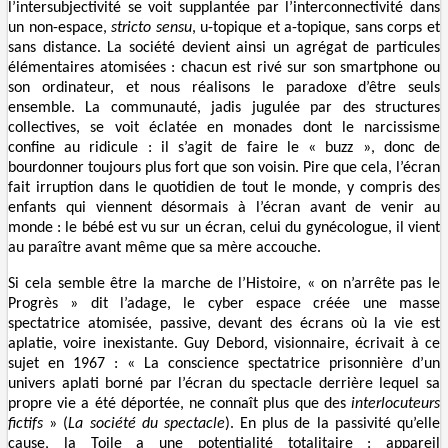
l’intersubjectivité se voit supplantée par l’interconnectivité dans
un non-espace,
stricto sensu
, u-topique et a-topique, sans corps et
sans distance. La société devient ainsi un agrégat de particules
élémentaires atomisées : chacun est rivé sur son smartphone ou
son ordinateur, et nous réalisons le paradoxe d’être seuls
ensemble. La communauté, jadis jugulée par des structures
collectives, se voit éclatée en monades dont le narcissisme
confine au ridicule : il s’agit de faire le « buzz », donc de
bourdonner toujours plus fort que son voisin. Pire que cela, l’écran
fait irruption dans le quotidien de tout le monde, y compris des
enfants qui viennent désormais à l’écran avant de venir au
monde : le bébé est vu sur un écran, celui du gynécologue, il vient
au paraître avant même que sa mère accouche.
Si cela semble être la marche de l’Histoire, « on n’arrête pas le
Progrès » dit l’adage, le cyber espace créée une masse
spectatrice atomisée, passive, devant des écrans où la vie est
aplatie, voire inexistante. Guy Debord, visionnaire, écrivait à ce
sujet en 1967 : « La conscience spectatrice prisonnière d’un
univers aplati borné par l’écran du spectacle derrière lequel sa
propre vie a été déportée, ne connaît plus que des
interlocuteurs
fictifs
» (
La société du spectacle
). En plus de la passivité qu’elle
cause, la Toile a une potentialité totalitaire : appareil