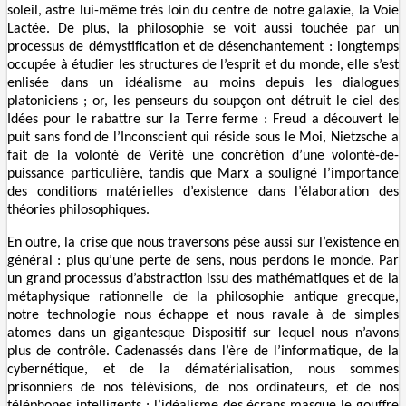
soleil, astre lui-même très loin du centre de notre galaxie, la Voie
Lactée. De plus, la philosophie se voit aussi touchée par un
processus de démystification et de désenchantement : longtemps
occupée à étudier les structures de l’esprit et du monde, elle s’est
enlisée dans un idéalisme au moins depuis les dialogues
platoniciens ; or, les penseurs du soupçon ont détruit le ciel des
Idées pour le rabattre sur la Terre ferme : Freud a découvert le
puit sans fond de l’Inconscient qui réside sous le Moi, Nietzsche a
fait de la volonté de Vérité une concrétion d’une volonté-de-
puissance particulière, tandis que Marx a souligné l’importance
des conditions matérielles d’existence dans l’élaboration des
théories philosophiques.
En outre, la crise que nous traversons pèse aussi sur l’existence en
général : plus qu’une perte de sens, nous perdons le monde. Par
un grand processus d’abstraction issu des mathématiques et de la
métaphysique rationnelle de la philosophie antique grecque,
notre technologie nous échappe et nous ravale à de simples
atomes dans un gigantesque Dispositif sur lequel nous n’avons
plus de contrôle. Cadenassés dans l’ère de l’informatique, de la
cybernétique, et de la dématérialisation, nous sommes
prisonniers de nos télévisions, de nos ordinateurs, et de nos
téléphones intelligents : l’idéalisme des écrans masque le gouffre