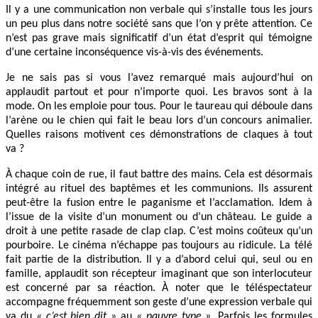
Il y a une communication non verbale qui s’installe tous les jours
un peu plus dans notre société sans que l’on y prête attention. Ce
n’est pas grave mais significatif d’un état d’esprit qui témoigne
d’une certaine inconséquence vis-à-vis des événements.
Je ne sais pas si vous l’avez remarqué mais aujourd’hui on
applaudit partout et pour n’importe quoi. Les bravos sont à la
mode. On les emploie pour tous. Pour le taureau qui déboule dans
l’arène ou le chien qui fait le beau lors d’un concours animalier.
Quelles raisons motivent ces démonstrations de claques à tout
va ?
À chaque coin de rue, il faut battre des mains. Cela est désormais
intégré au rituel des baptêmes et les communions. Ils assurent
peut-être la fusion entre le paganisme et l’acclamation. Idem à
l’issue de la visite d’un monument ou d’un château. Le guide a
droit à une petite rasade de clap clap. C’est moins coûteux qu’un
pourboire. Le cinéma n’échappe pas toujours au ridicule. La télé
fait partie de la distribution. Il y a d’abord celui qui, seul ou en
famille, applaudit son récepteur imaginant que son interlocuteur
est concerné par sa réaction. À noter que le téléspectateur
accompagne fréquemment son geste d’une expression verbale qui
va du
« c’est bien dit »
au
« pauvre type »
. Parfois les formules