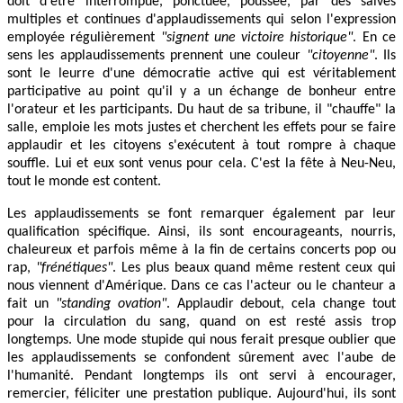
doit d'être interrompue, ponctuée, poussée, par des salves
multiples et continues d'applaudissements qui selon l'expression
employée régulièrement
"signent une victoire historique"
. En ce
sens les applaudissements prennent une couleur
"citoyenne"
. Ils
sont le leurre d'une démocratie active qui est véritablement
participative au point qu'il y a un échange de bonheur entre
l'orateur et les participants. Du haut de sa tribune, il "chauffe" la
salle, emploie les mots justes et cherchent les effets pour se faire
applaudir et les citoyens s'exécutent à tout rompre à chaque
souffle. Lui et eux sont venus pour cela. C'est la fête à Neu-Neu,
tout le monde est content.
Les applaudissements se font remarquer également par leur
qualification spécifique. Ainsi, ils sont encourageants, nourris,
chaleureux et parfois même à la fin de certains concerts pop ou
rap,
"frénétiques"
. Les plus beaux quand même restent ceux qui
nous viennent d'Amérique. Dans ce cas l'acteur ou le chanteur a
fait un
"standing ovation"
. Applaudir debout, cela change tout
pour la circulation du sang, quand on est resté assis trop
longtemps. Une mode stupide qui nous ferait presque oublier que
les applaudissements se confondent sûrement avec l'aube de
l'humanité. Pendant longtemps ils ont servi à encourager,
remercier, féliciter une prestation publique. Aujourd'hui, ils sont