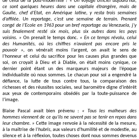
de celui de la post-modernité ?
« Un voyage officiel aujourd’hui,
ce sont quelques heures dans une capitale étrangère, mais de
Gaulle, chef d’Etat, en Amérique latine, y resta trois semaines
d’affilée. Un reportage, c’est une semaine de terrain. Prenant
congé de l’Ecole en 1963 pour un bref reportage au Venezuela, j’y
suis finalement resté six mois, plus six autres dans les pays
voisins. »
On prenait le temps donc.
« En ce temps révolu, celui
des Humanités, où les chiffres n’avaient pas encore pris le
pouvoir »
, on vénérait moins l’argent, on avait le sens de
l’honneur et celui du sacrifice pour les causes plus grandes que
soi, on croyait à Dieu et à Diable, on était moins cynique, ce
dernier point étant un des marqueurs majeurs de l’époque
individualiste où nous sommes. Le chacun pour soi a engendré la
défiance, la lutte de tous contre tous, la comparaison des
richesses et des réussites sociales, seul baromètre digne d’intérêt
aux yeux de contemporains obsédés par la toute-puissance de
l’image.
Blaise Pascal avait bien prévenu :
« Tous les malheurs des
hommes viennent de ce qu’ils ne savent pas se tenir en repos dans
leur chambre. »
Cette image renvoie à la nécessité de la mesure,
à la maîtrise de l’
hubris
, aux valeurs d’humilité et de modestie, au
silence et à la réflexion, toutes choses dont nous sommes devenus