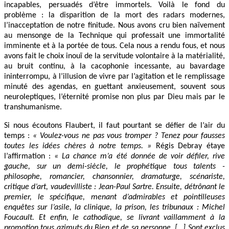
incapables, persuadés d’être immortels. Voilà le fond du
problème : la disparition de la mort des radars modernes,
l’inacceptation de notre finitude. Nous avons cru bien naïvement
au mensonge de la Technique qui professait une immortalité
imminente et à la portée de tous. Cela nous a rendu fous, et nous
avons fait le choix inouï de la servitude volontaire à la matérialité,
au bruit continu, à la cacophonie incessante, au bavardage
ininterrompu, à l’illusion de vivre par l’agitation et le remplissage
minuté des agendas, en guettant anxieusement, souvent sous
neuroleptiques, l’éternité promise non plus par Dieu mais par le
transhumanisme.
Si nous écoutons Flaubert, il faut pourtant se défier de l’air du
temps :
« Voulez-vous ne pas vous tromper ? Tenez pour fausses
toutes les idées chères à notre temps. »
Régis Debray étaye
l’affirmation :
« La chance m’a été donnée de voir défiler, rive
gauche, sur un demi-siècle, le prophétique tous talents -
philosophe, romancier, chansonnier, dramaturge, scénariste,
critique d’art, vaudevilliste : Jean-Paul Sartre. Ensuite, détrônant le
premier, le spécifique, menant d’admirables et pointilleuses
enquêtes sur l’asile, la clinique, la prison, les tribunaux : Michel
Foucault. Et enfin, le cathodique, se livrant vaillamment à la
promotion tous azimuts du Bien et de sa personne. […] Sont exclus