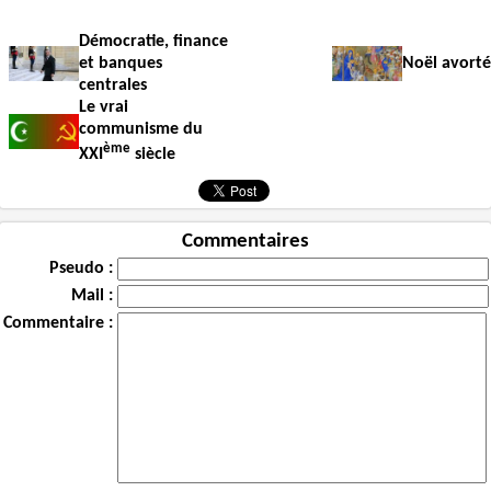
Démocratie, finance
et banques
Noël avorté
centrales
Le vrai
communisme du
ème
XXI
siècle
Commentaires
Pseudo :
Mail :
Commentaire :