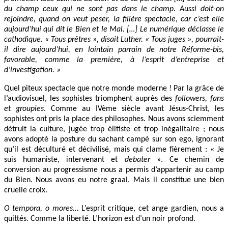
du champ ceux qui ne sont pas dans le champ. Aussi doit-on
rejoindre, quand on veut peser, la filière spectacle, car c’est elle
aujourd’hui qui dit le Bien et le Mal. […] Le numérique déclasse le
cathodique. « Tous prêtres », disait Luther. « Tous juges », pourrait-
il dire aujourd’hui, en lointain parrain de notre Réforme-bis,
favorable, comme la première, à l’esprit d’entreprise et
d’investigation. »
Quel piteux spectacle que notre monde moderne ! Par la grâce de
l’audiovisuel, les sophistes triomphent auprès des
followers, fans
et groupies
. Comme au IVème siècle avant Jésus-Christ, les
sophistes ont pris la place des philosophes. Nous avons sciemment
détruit la culture, jugée trop élitiste et trop inégalitaire ; nous
avons adopté la posture du sachant campé sur son ego, ignorant
qu’il est déculturé et décivilisé, mais qui clame fièrement : « Je
suis humaniste, intervenant et
debater
». Ce chemin de
conversion au progressisme nous a permis d’appartenir au camp
du Bien. Nous avons eu notre graal. Mais il constitue une bien
cruelle croix.
O tempora, o mores
… L’esprit critique, cet ange gardien, nous a
quittés. Comme la liberté. L’horizon est d’un noir profond.