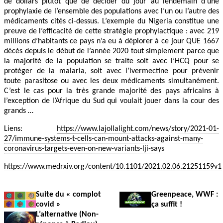
de dollars plutôt que de décider du jour au lendemain d’une
prophylaxie de l’ensemble des populations avec l’un ou l’autre des
médicaments cités ci-dessus. L’exemple du Nigeria constitue une
preuve de l’efficacité de cette stratégie prophylactique : avec 219
millions d’habitants ce pays n’a eu à déplorer à ce jour QUE 1667
décès depuis le début de l’année 2020 tout simplement parce que
la majorité de la population se traite soit avec l’HCQ pour se
protéger de la malaria, soit avec l’ivermectine pour prévenir
toute parasitose ou avec les deux médicaments simultanément.
C’est le cas pour la très grande majorité des pays africains à
l’exception de l’Afrique du Sud qui voulait jouer dans la cour des
grands …
Liens:
https://www.lajollalight.com/news/story/2021-01-
27/immune-systems-t-cells-can-mount-attacks-against-many-
coronavirus-targets-even-on-new-variants-lji-says
https://www.medrxiv.org/content/10.1101/2021.02.06.21251159v1
Suite du « complot
Greenpeace, WWF :
covid »
ça suffit !
L’alternative (Non-