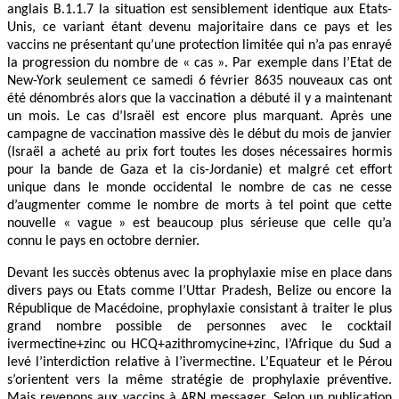
anglais B.1.1.7 la situation est sensiblement identique aux Etats-
Unis, ce variant étant devenu majoritaire dans ce pays et les
vaccins ne présentant qu’une protection limitée qui n’a pas enrayé
la progression du nombre de « cas ». Par exemple dans l’Etat de
New-York seulement ce samedi 6 février 8635 nouveaux cas ont
été dénombrés alors que la vaccination a débuté il y a maintenant
un mois. Le cas d’Israël est encore plus marquant. Après une
campagne de vaccination massive dès le début du mois de janvier
(Israël a acheté au prix fort toutes les doses nécessaires hormis
pour la bande de Gaza et la cis-Jordanie) et malgré cet effort
unique dans le monde occidental le nombre de cas ne cesse
d’augmenter comme le nombre de morts à tel point que cette
nouvelle « vague » est beaucoup plus sérieuse que celle qu’a
connu le pays en octobre dernier.
Devant les succès obtenus avec la prophylaxie mise en place dans
divers pays ou Etats comme l’Uttar Pradesh, Belize ou encore la
République de Macédoine, prophylaxie consistant à traiter le plus
grand nombre possible de personnes avec le cocktail
ivermectine+zinc ou HCQ+azithromycine+zinc, l’Afrique du Sud a
levé l’interdiction relative à l’ivermectine. L’Equateur et le Pérou
s’orientent vers la même stratégie de prophylaxie préventive.
Mais revenons aux vaccins à ARN messager. Selon un publication