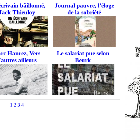
crivain bâillonné,
Journal pauvre, l’éloge
Jack Thieuloy
de la sobriété
rc Hanrez, Vers
Le salariat pue selon
'autres ailleurs
Beurk
1
2
3
4