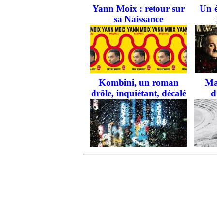
Yann Moix : retour sur
Un é
sa Naissance
Kombini, un roman
Ma
drôle, inquiétant, décalé
d