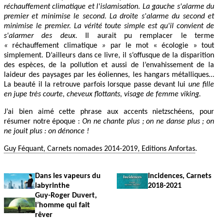
réchauffement climatique et l'islamisation. La gauche s'alarme du
premier et minimise le second. La droite s'alarme du second et
minimise le premier. La vérité toute simple est qu'il convient de
s'alarmer des deux.
Il aurait pu remplacer le terme
«
réchauffement climatique
»
par le mot « écologie » tout
simplement. D’ailleurs dans ce livre, il s’offusque de la disparition
des espèces, de la pollution et aussi de l’envahissement de la
laideur des paysages par les éoliennes, les hangars métalliques…
La beauté il la retrouve parfois lorsque passe devant lui
une fille
en jupe très courte, cheveux flottants, visage de femme viking.
J’ai bien aimé cette phrase aux accents nietzschéens, pour
résumer notre époque :
On ne chante plus ; on ne danse plus ; on
ne jouit plus : on dénonce !
Guy Féquant, Carnets nomades 2014-2019, Editions Anfortas
.
Dans les vapeurs du
Incidences, Carnets
labyrinthe
2018-2021
Guy-Roger Duvert,
l’homme qui fait
rêver