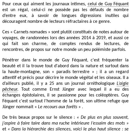
Pour ceux qui aiment les journaux intimes,
celui de Guy Féquant
est un régal, celui-ci ne possède pas les défauts de nombre
d’entre eux, à savoir de longues digressions inutiles qui
découragent nombre de lecteurs réfractaires à ce genre.
Ces « Carnets nomades » sont plutôt constitués de notes autour de
voyages, de randonnées lors des années 2014 à 2019, et aussi ce
qui fait son charme, de comptes rendus de lectures, de
rencontres, de propos sur notre monde un peu polémiste parfois.
Pénétrer dans le monde de Guy Féquant, c'est fréquenter la
beauté et il la trouve tout d'abord dans la nature et surtout dans
la haute-montagne, son « paradis terrestre » ; il a un regard
attentif et précis pour décrire le monde végétal et les oiseaux. Il a
d’ailleurs publié, il y a 25 ans un journal ornithologique
L’aigle
pêcheu
r
. Tout comme Ernst Jünger avec lequel il a eu des
échanges épistolaires, il se passionne pour les coléoptères. Guy
Féquant c'est surtout l’homme de la forêt, son ultime refuge que
Jünger nommait «
Le recours aux forêts
» .
De très beaux propos sur le silence :
« De plus en plus souvent,
j’aspire à faire taire dans ma ruche intérieure l’essaim des mots »
et
« Dans la hiérarchie des silences, voici le plus haut silence : se