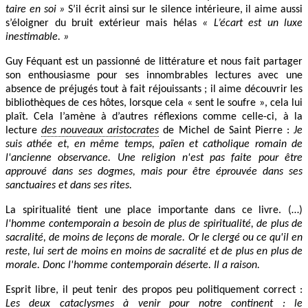
taire en soi »
S’il écrit ainsi sur le silence intérieure, il aime aussi
s’éloigner du bruit extérieur mais hélas
« L’écart est un luxe
inestimable. »
Guy Féquant est un passionné de littérature et nous fait partager
son enthousiasme pour ses innombrables lectures avec une
absence de préjugés tout à fait réjouissants ; il aime découvrir les
bibliothèques de ces hôtes, lorsque cela « sent le soufre », cela lui
plaît. Cela l’amène à d’autres réflexions comme celle-ci, à la
lecture
des nouveaux aristocrates
de Michel de Saint Pierre :
Je
suis athée et, en même temps, païen et catholique romain de
l'ancienne observance. Une religion n'est pas faite pour être
approuvé dans ses dogmes, mais pour être éprouvée dans ses
sanctuaires et dans ses rites.
La spiritualité tient une place importante dans ce livre. (…)
l'homme contemporain a besoin de plus de spiritualité, de plus de
sacralité, de moins de leçons de morale. Or le clergé ou ce qu'il en
reste, lui sert de moins en moins de sacralité et de plus en plus de
morale. Donc l'homme contemporain déserte. Il a raison.
Esprit libre, il peut tenir des propos peu politiquement correct :
Les deux cataclysmes à venir pour notre continent : le