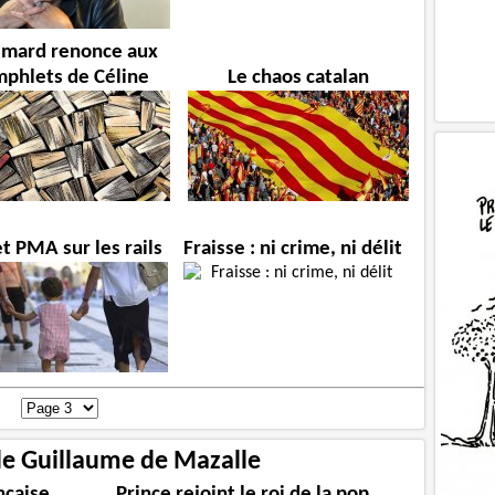
imard renonce aux
phlets de Céline
Le chaos catalan
t PMA sur les rails
Fraisse : ni crime, ni délit
de Guillaume de Mazalle
nçaise
Prince rejoint le roi de la pop