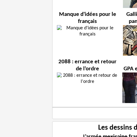
Manque d'idées pour le
Gall
français
pam
2088 : errance et retour
de l'ordre
GPA e
Les dessins 
L'armée
mexicaine
fra