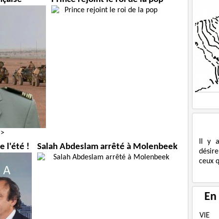
 >
Il y 
 l'été !
Salah Abdeslam arrêté à Molenbeek
désire
ceux q
En
VIE