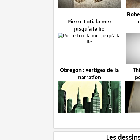
Rober
Pierre Loti, la mer
jusqu’à la lie
Obregon : vertiges de la
Thi
narration
p
Les dessin