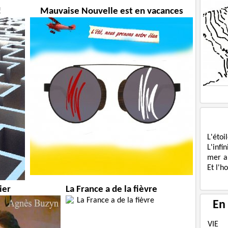
!
Mauvaise Nouvelle est en vacances
L'étoi
L'infi
mer a
Et l'h
ier
La France a de la fièvre
En
VIE