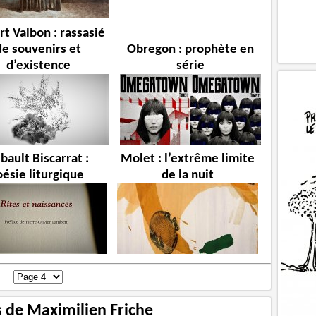
t Valbon : rassasié
de souvenirs et
Obregon : prophète en
d’existence
série
bault Biscarrat :
Molet : l’extrême limite
oésie liturgique
de la nuit
s de Maximilien Friche