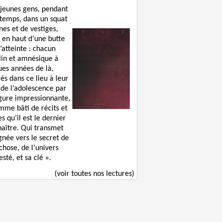
 jeunes gens, pendant
 temps, dans un squat
nes et de vestiges,
 en haut d’une butte
’atteinte : chacun
lin et amnésique à
ues années de là,
lés dans ce lieu à leur
 de l’adolescence par
igure impressionnante,
mme bâti de récits et
s qu’il est le dernier
naître. Qui transmet
gnée vers le secret de
chose, de l’univers
sté, et sa clé ».
(voir toutes nos lectures)