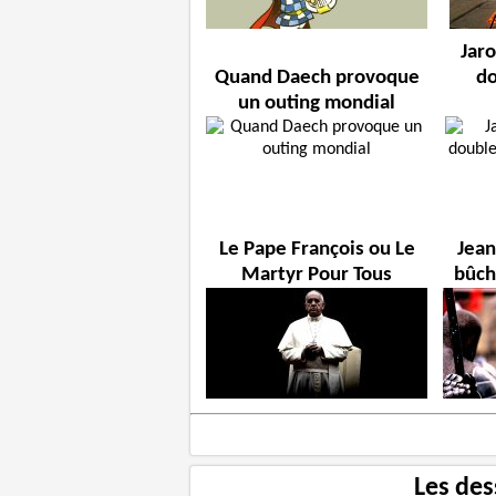
Jaro
Quand Daech provoque
do
un outing mondial
Le Pape François ou Le
Jean
Martyr Pour Tous
bûch
Les des