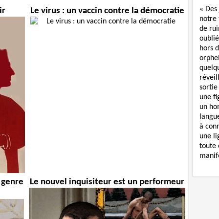
« Des
ir
Le virus : un vaccin contre la démocratie
notre
de rui
oublié
hors d
orphe
quelq
réveil
sortie
une f
un ho
langue
à con
une li
toute 
manife
 genre
Le nouvel inquisiteur est un performeur