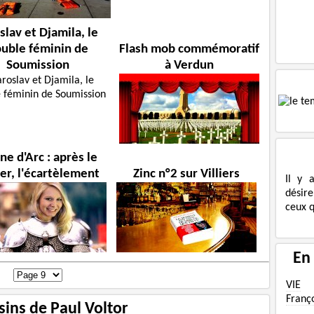
slav et Djamila, le
uble féminin de
Flash mob commémoratif
Soumission
à Verdun
ne d'Arc : après le
er, l'écartèlement
Zinc n°2 sur Villiers
Il y 
désire
ceux q
En
VIE
Franç
sins de Paul Voltor