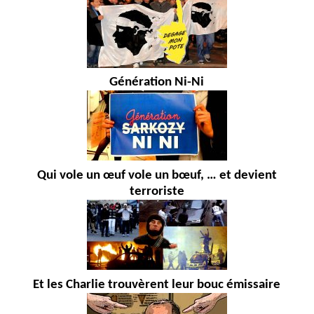
Génération Ni-Ni
Qui vole un œuf vole un bœuf, … et devient
terroriste
Et les Charlie trouvèrent leur bouc émissaire