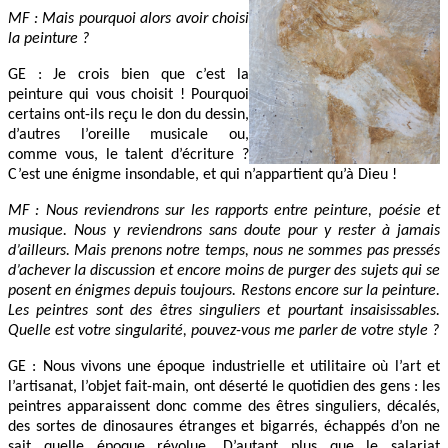
MF : Mais pourquoi alors avoir choisi
la peinture ?
GE : Je crois bien que c’est la
peinture qui vous choisit ! Pourquoi
certains ont-ils reçu le don du dessin,
d’autres l’oreille musicale ou,
comme vous, le talent d’écriture ?
C’est une énigme insondable, et qui n’appartient qu’à Dieu !
MF : Nous reviendrons sur les rapports entre peinture, poésie et
musique. Nous y reviendrons sans doute pour y rester à jamais
d’ailleurs. Mais prenons notre temps, nous ne sommes pas pressés
d’achever la discussion et encore moins de purger des sujets qui se
posent en énigmes depuis toujours. Restons encore sur la peinture.
Les peintres sont des êtres singuliers et pourtant insaisissables.
Quelle est votre singularité, pouvez-vous me parler de votre style ?
GE : Nous vivons une époque industrielle et utilitaire où l’art et
l’artisanat, l’objet fait-main, ont déserté le quotidien des gens : les
peintres apparaissent donc comme des êtres singuliers, décalés,
des sortes de dinosaures étranges et bigarrés, échappés d’on ne
sait quelle époque révolue. D’autant plus que le salariat