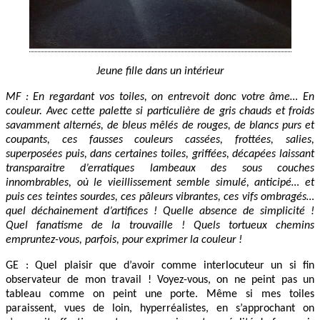
Jeune fille dans un intérieur
MF : En regardant vos toiles, on entrevoit donc votre âme… En
couleur. Avec cette palette si particulière de gris chauds et froids
savamment alternés, de bleus mêlés de rouges, de blancs purs et
coupants, ces fausses couleurs cassées, frottées, salies,
superposées puis, dans certaines toiles, griffées, décapées laissant
transparaitre d’erratiques lambeaux des sous couches
innombrables, où le vieillissement semble simulé, anticipé… et
puis ces teintes sourdes, ces pâleurs vibrantes, ces vifs ombragés…
quel déchainement d’artifices ! Quelle absence de simplicité !
Quel fanatisme de la trouvaille ! Quels tortueux chemins
empruntez-vous, parfois, pour exprimer la couleur !
GE : Quel plaisir que d’avoir comme interlocuteur un si fin
observateur de mon travail ! Voyez-vous, on ne peint pas un
tableau comme on peint une porte. Même si mes toiles
paraissent, vues de loin, hyperréalistes, en s’approchant on