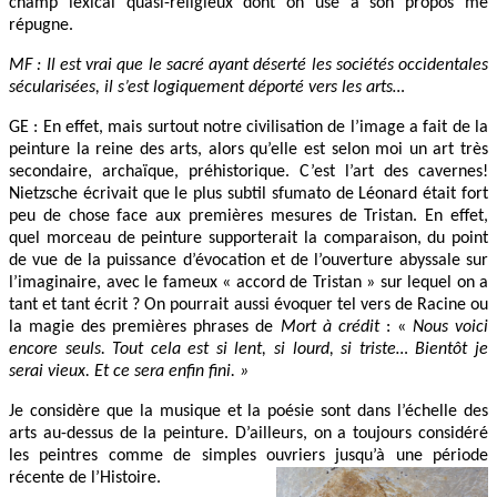
champ lexical quasi-religieux dont on use à son propos me
répugne.
MF : Il est vrai que le sacré ayant déserté les sociétés occidentales
sécularisées, il s’est logiquement déporté vers les arts…
GE : En effet, mais surtout notre civilisation de l’image a fait de la
peinture la reine des arts, alors qu’elle est selon moi un art très
secondaire, archaïque, préhistorique. C’est l’art des cavernes!
Nietzsche écrivait que le plus subtil sfumato de Léonard était fort
peu de chose face aux premières mesures de Tristan. En effet,
quel morceau de peinture supporterait la comparaison, du point
de vue de la puissance d’évocation et de l’ouverture abyssale sur
l’imaginaire, avec le fameux « accord de Tristan » sur lequel on a
tant et tant écrit ? On pourrait aussi évoquer tel vers de Racine ou
la magie des premières phrases de
Mort à crédit
: «
Nous voici
encore seuls. Tout cela est si lent, si lourd, si triste… Bientôt je
serai vieux. Et ce sera enfin fini. »
Je considère que la musique et la poésie sont dans l’échelle des
arts au-dessus de la peinture. D’ailleurs, on a toujours considéré
les peintres comme de simples ouvriers jusqu’à une période
récente de l’Histoire.