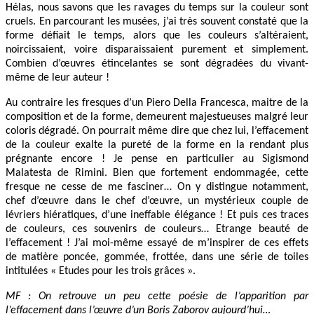
Hélas, nous savons que les ravages du temps sur la couleur sont
cruels. En parcourant les musées, j’ai très souvent constaté que la
forme défiait le temps, alors que les couleurs s’altéraient,
noircissaient, voire disparaissaient purement et simplement.
Combien d’œuvres étincelantes se sont dégradées du vivant-
même de leur auteur !
Au contraire les fresques d’un Piero Della Francesca, maitre de la
composition et de la forme, demeurent majestueuses malgré leur
coloris dégradé. On pourrait même dire que chez lui, l’effacement
de la couleur exalte la pureté de la forme en la rendant plus
prégnante encore ! Je pense en particulier au Sigismond
Malatesta de Rimini. Bien que fortement endommagée, cette
fresque ne cesse de me fasciner… On y distingue notamment,
chef d’œuvre dans le chef d’œuvre, un mystérieux couple de
lévriers hiératiques, d’une ineffable élégance ! Et puis ces traces
de couleurs, ces souvenirs de couleurs… Etrange beauté de
l’effacement ! J’ai moi-même essayé de m’inspirer de ces effets
de matière poncée, gommée, frottée, dans une série de toiles
intitulées « Etudes pour les trois grâces ».
MF : On retrouve un peu cette poésie de l’apparition par
l’effacement dans l’œuvre d’un Boris Zaborov aujourd’hui…