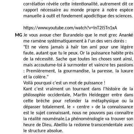
corrélation révèle cette intentionalité, autrement dit ce
rapport nécessaire au monde propre à notre espèce
manuelle à outil et fondement apodictique des sciences.
https://www.youtube.com/watch?v=InT2I5Tn1xA
MG
Je vous avoue cher Burandelo que le mot grec Ananké
me ramène systématiquement à l'un des vers dorés :
"Et ne viens jamais à haïr ton ami pour une légère
faute, autant que tu le peux. Or la puissance habite près
de la nécessité. Sache que toutes les choses sont ainsi,
mais accoutume-toi à surmonter et vaincre tes passions
: Premièrement, la gourmandise, la paresse, la luxure
et la colère."
Voilà pourquoi c'est un mot de puissance !
Kant c'est vraiment un tournant dans l'histoire de la
philosophie occidentale, Martin Heidegger entre dans
cette brèche pour refonder la métaphysique ou la
dépasser totalement. le « centre » de la connaissance
est le sujet connaissant, nous ne pouvons pas connaître
la réalité nouménale.La phénoménologie va trouver son
heure de Dieu, Abellio la redonne transcendentale avec
le structure absolue.