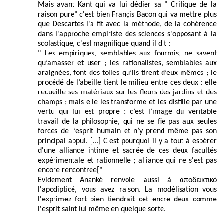
Mais avant Kant qui va lui dédier sa " Critique de la
raison pure" c'est bien Françis Bacon qui va mettre plus
que Descartes l'a fit avec la méthode, de la cohérence
dans l'approche empiriste des sciences s'opposant à la
scolastique, c'est magnifique quand il dit :
" Les empiriques, semblables aux fourmis, ne savent
qu’amasser et user ; les rationalistes, semblables aux
araignées, font des toiles qu’ils tirent d’eux-mêmes ; le
procédé de l’abeille tient le milieu entre ces deux : elle
recueille ses matériaux sur les fleurs des jardins et des
champs ; mais elle les transforme et les distille par une
vertu qui lui est propre : c’est l’image du véritable
travail de la philosophie, qui ne se fie pas aux seules
forces de l’esprit humain et n’y prend même pas son
principal appui. [...] C’est pourquoi il y a tout à espérer
d'une alliance intime et sacrée de ces deux facultés
expérimentale et rationnelle ; alliance qui ne s'est pas
encore rencontrée["
Evidement Ananké renvoie aussi à ἀποδεικτικό
l'apodipticé, vous avez raison. La modélisation vous
l'exprimez fort bien tiendrait cet encre deux comme
l'esprit saint lui même en quelque sorte.