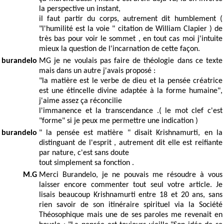
la perspective un instant,
il faut partir du corps, autrement dit humblement (
"l'humilité est la voie " citation de William Clapier ) de
très bas pour voir le sommet , en tout cas moi j'intuite
mieux la question de l'incarnation de cette façon.
burandelo
MG je ne voulais pas faire de théologie dans ce texte
mais dans un autre j'avais proposé :
"la matière est le verbe de dieu et la pensée créatrice
est une étincelle divine adaptée à la forme humaine",
j'aime assez ça réconcilie
l'immanence et la transcendance .( le mot clef c'est
"forme" si je peux me permettre une indication )
burandelo
" la pensée est matière " disait Krishnamurti, en la
distinguant de l'esprit , autrement dit elle est reifiante
par nature, c'est sans doute
tout simplement sa fonction .
M.G
Merci Burandelo, je ne pouvais me résoudre à vous
laisser encore commenter tout seul votre article. Je
lisais beaucoup Krishnamurti entre 18 et 20 ans, sans
rien savoir de son itinéraire spirituel via la Société
Théosophique mais une de ses paroles me revenait en