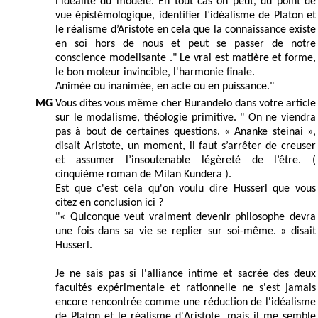
l'idéalité du modèle. En tout cas on peut, du point de
vue épistémologique, identifier l’idéalisme de Platon et
le réalisme d’Aristote en cela que la connaissance existe
en soi hors de nous et peut se passer de notre
conscience modelisante ." Le vrai est matière et forme,
le bon moteur invincible, l'harmonie finale.
Animée ou inanimée, en acte ou en puissance."
MG
Vous dites vous même cher Burandelo dans votre article
sur le modalisme, théologie primitive. " On ne viendra
pas à bout de certaines questions. « Ananke steinai »,
disait Aristote, un moment, il faut s’arrêter de creuser
et assumer l’insoutenable légèreté de l’être. (
cinquième roman de Milan Kundera ).
Est que c'est cela qu'on voulu dire Husserl que vous
citez en conclusion ici ?
"« Quiconque veut vraiment devenir philosophe devra
une fois dans sa vie se replier sur soi-même. » disait
Husserl.
Je ne sais pas si l'alliance intime et sacrée des deux
facultés expérimentale et rationnelle ne s'est jamais
encore rencontrée comme une réduction de l'idéalisme
de Platon et le réalisme d'Aristote, mais il me semble