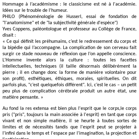
Hommage à l’académisme : le classicisme est né à l'académie.
Idées sur le trouble de l'humeur.
PHILO (Phénoménologie de Husserl, essai de fondation de
"l'anatomisme" et de "la subjectivité générale d'espèce")
Yves Coppens, paléontologue et professeur au Collège de France,
disait :
« Ce qui définit les préhumains, c’est le redressement du corps et
la bipédie qui l’accompagne. La complication de son cerveau fait
surgir ce stade nouveau de réflexion que l’on appelle conscience.
L’Homme invente alors la culture : toutes les facettes
intellectuelles, techniques (il taille désormais délibérément la
pierre ; il en change donc la forme de manière volontaire pour
son profit), esthétiques, éthiques, morales, spirituelles. On dit
parfois plus, "c’est quelquefois différent". Ici, c’est le cas – un petit
peu plus de complication cérébrale produit un autre état, une
matière pensante. »
Au fond la res extensa est bien plus l'esprit que le corps,le corps
pris ("pris", toujours la main associée à l'esprit) en tant que corps
vivant et non simple matière, il se heurte à toutes sortes de
limites et de nécessités tandis que l'esprit peut se projeter à
l'infini dans le temps et l'espace par l'imagination, la projection et