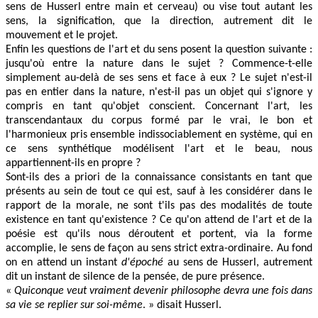
sens de Husserl entre main et cerveau) ou vise tout autant les
sens, la signification, que la direction, autrement dit le
mouvement et le projet.
Enfin les questions de l'art et du sens posent la question suivante :
jusqu'où entre la nature dans le sujet ? Commence-t-elle
simplement au-delà de ses sens et face à eux ? Le sujet n'est-il
pas en entier dans la nature, n'est-il pas un objet qui s'ignore y
compris en tant qu'objet conscient. Concernant l'art, les
transcendantaux du corpus formé par le vrai, le bon et
l'harmonieux pris ensemble indissociablement en système, qui en
ce sens synthétique modélisent l'art et le beau, nous
appartiennent-ils en propre ?
Sont-ils des a priori de la connaissance consistants en tant que
présents au sein de tout ce qui est, sauf à les considérer dans le
rapport de la morale, ne sont t'ils pas des modalités de toute
existence en tant qu'existence ? Ce qu'on attend de l'art et de la
poésie est qu'ils nous déroutent et portent, via la forme
accomplie, le sens de façon au sens strict extra-ordinaire. Au fond
on en attend un instant
d'époché
au sens de Husserl, autrement
dit un instant de silence de la pensée, de pure présence.
«
Quiconque veut vraiment devenir philosophe devra une fois dans
sa vie se replier sur soi-même
. » disait Husserl.