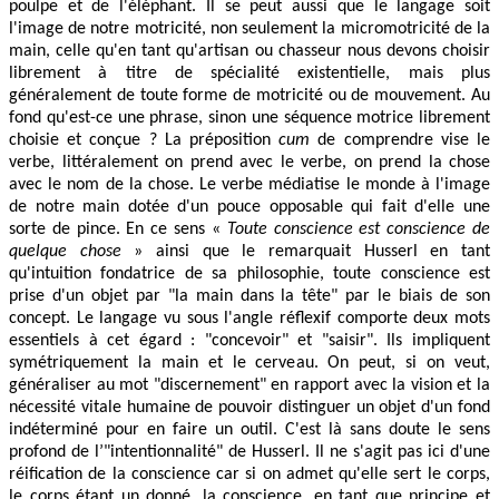
poulpe et de l'éléphant. Il se peut aussi que le langage soit
l'image de notre motricité, non seulement la micromotricité de la
main, celle qu'en tant qu'artisan ou chasseur nous devons choisir
librement à titre de spécialité existentielle, mais plus
généralement de toute forme de motricité ou de mouvement. Au
fond qu'est-ce une phrase, sinon une séquence motrice librement
choisie et conçue ? La préposition
cum
de comprendre vise le
verbe, littéralement on prend avec le verbe, on prend la chose
avec le nom de la chose. Le verbe médiatise le monde à l'image
de notre main dotée d'un pouce opposable qui fait d'elle une
sorte de pince. En ce sens «
Toute conscience est conscience de
quelque chose
» ainsi que le remarquait Husserl en tant
qu'intuition fondatrice de sa philosophie, toute conscience est
prise d'un objet par "la main dans la tête" par le biais de son
concept. Le langage vu sous l'angle réflexif comporte deux mots
essentiels à cet égard : "concevoir" et "saisir". Ils impliquent
symétriquement la main et le cerveau. On peut, si on veut,
généraliser au mot "discernement" en rapport avec la vision et la
nécessité vitale humaine de pouvoir distinguer un objet d'un fond
indéterminé pour en faire un outil. C'est là sans doute le sens
profond de l’"intentionnalité" de Husserl. Il ne s'agit pas ici d'une
réification de la conscience car si on admet qu'elle sert le corps,
le corps étant un donné, la conscience, en tant que principe et