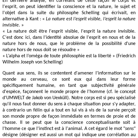
En dernière analyse, en corrélant de cette façon le corps et
l'esprit, on peut identifier la conscience et la nature, le sujet et
l'objet dans la suite du philosophe Schelling qui écrivait, en
alternative à Kant : «
La nature est l’esprit visible, l’esprit la nature
invisible
. »
« La nature doit être l'esprit visible, l'esprit la nature invisible.
C'est donc ici, dans l'identité absolue de l'esprit en nous et de la
nature hors de nous, que le problème de la possibilité d'une
nature hors de nous doit se résoudre »
« L’alpha et l’oméga de toute philosophie est la liberté » (Friedrich
Wilhelm Joseph von Schelling)
Quant aux sens, ils se contentent d'amener l'information sur le
monde au cerveau, ce sont eux qui dans leur forme
spécifiquement humaine, en tant que subjectivité générale
d'espèce, façonnent le monde propre de l'homme (cf. le concept
d'UMWELT de Jakob von Uexküll). Notre corps est si peu spécialisé
qu'il nous faut donner du sens à chaque situation pour s'y adapter,
à contrario un félin qui a tout en lui vis à vis de la survie perçoit
son monde propre de façon immédiate en termes de proie et de
chasse. Il se peut que la conscience conceptualisante soit à
l'homme ce que l'instinct est à l'animal. A cet égard le mot "
sens
"
désigne (désigner est aussi un mot qui indique une corrélation au