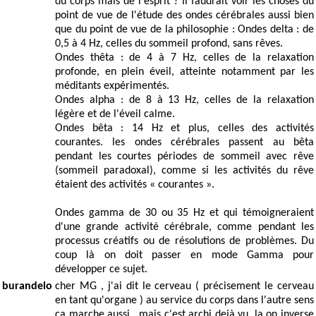
du corps mais de l'esprit ? Il faudrait voir les choses du
point de vue de l'étude des ondes cérébrales aussi bien
que du point de vue de la philosophie : Ondes delta : de
0,5 à 4 Hz, celles du sommeil profond, sans rêves.
Ondes thêta : de 4 à 7 Hz, celles de la relaxation
profonde, en plein éveil, atteinte notamment par les
méditants expérimentés.
Ondes alpha : de 8 à 13 Hz, celles de la relaxation
légère et de l'éveil calme.
Ondes bêta : 14 Hz et plus, celles des activités
courantes. les ondes cérébrales passent au bêta
pendant les courtes périodes de sommeil avec rêve
(sommeil paradoxal), comme si les activités du rêve
étaient des activités « courantes ».
Ondes gamma de 30 ou 35 Hz et qui témoigneraient
d'une grande activité cérébrale, comme pendant les
processus créatifs ou de résolutions de problèmes. Du
coup là on doit passer en mode Gamma pour
développer ce sujet.
burandelo
cher MG , j'ai dit le cerveau ( précisement le cerveau
en tant qu'organe ) au service du corps dans l'autre sens
ça marche aussi , mais c'est archi dejà vu, la on inverse