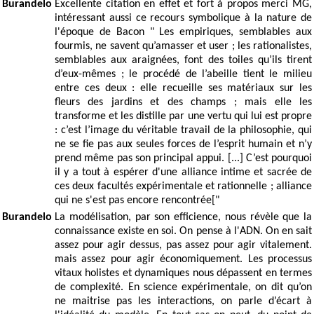
Burandelo
Excellente citation en effet et fort à propos merci MG,
intéressant aussi ce recours symbolique à la nature de
l'époque de Bacon " Les empiriques, semblables aux
fourmis, ne savent qu’amasser et user ; les rationalistes,
semblables aux araignées, font des toiles qu’ils tirent
d’eux-mêmes ; le procédé de l’abeille tient le milieu
entre ces deux : elle recueille ses matériaux sur les
fleurs des jardins et des champs ; mais elle les
transforme et les distille par une vertu qui lui est propre
: c’est l’image du véritable travail de la philosophie, qui
ne se fie pas aux seules forces de l’esprit humain et n’y
prend même pas son principal appui. [...] C’est pourquoi
il y a tout à espérer d'une alliance intime et sacrée de
ces deux facultés expérimentale et rationnelle ; alliance
qui ne s'est pas encore rencontrée["
Burandelo
La modélisation, par son efficience, nous révèle que la
connaissance existe en soi. On pense à l'ADN. On en sait
assez pour agir dessus, pas assez pour agir vitalement.
mais assez pour agir économiquement. Les processus
vitaux holistes et dynamiques nous dépassent en termes
de complexité. En science expérimentale, on dit qu’on
ne maitrise pas les interactions, on parle d’écart à