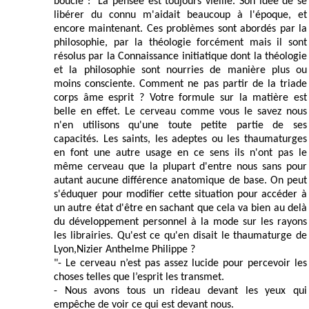
boucle : "La pensée est toujours vieille."Son idée de se
libérer du connu m'aidait beaucoup à l'époque, et
encore maintenant. Ces problèmes sont abordés par la
philosophie, par la théologie forcément mais il sont
résolus par la Connaissance initiatique dont la théologie
et la philosophie sont nourries de manière plus ou
moins consciente. Comment ne pas partir de la triade
corps âme esprit ? Votre formule sur la matière est
belle en effet. Le cerveau comme vous le savez nous
n'en utilisons qu'une toute petite partie de ses
capacités. Les saints, les adeptes ou les thaumaturges
en font une autre usage en ce sens ils n'ont pas le
même cerveau que la plupart d'entre nous sans pour
autant aucune différence anatomique de base. On peut
s'éduquer pour modifier cette situation pour accéder à
un autre état d'être en sachant que cela va bien au delà
du développement personnel à la mode sur les rayons
les librairies. Qu'est ce qu'en disait le thaumaturge de
Lyon,Nizier Anthelme Philippe ?
"- Le cerveau n’est pas assez lucide pour percevoir les
choses telles que l’esprit les transmet.
- Nous avons tous un rideau devant les yeux qui
empêche de voir ce qui est devant nous.