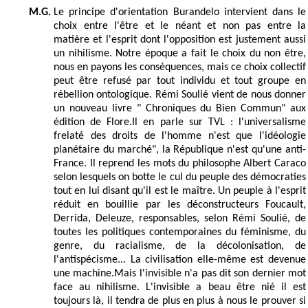
M.G.
Le principe d'orientation Burandelo intervient dans le
choix entre l'être et le néant et non pas entre la
matière et l'esprit dont l'opposition est justement aussi
un nihilisme. Notre époque a fait le choix du non être,
nous en payons les conséquences, mais ce choix collectif
peut être refusé par tout individu et tout groupe en
rébellion ontologique. Rémi Soulié vient de nous donner
un nouveau livre " Chroniques du Bien Commun" aux
édition de Flore.Il en parle sur TVL : l'universalisme
frelaté des droits de l'homme n'est que l'idéologie
planétaire du marché", la République n'est qu'une anti-
France. Il reprend les mots du philosophe Albert Caraco
selon lesquels on botte le cul du peuple des démocraties
tout en lui disant qu'il est le maître. Un peuple à l'esprit
réduit en bouillie par les déconstructeurs Foucault,
Derrida, Deleuze, responsables, selon Rémi Soulié, de
toutes les politiques contemporaines du féminisme, du
genre, du racialisme, de la décolonisation, de
l'antispécisme... La civilisation elle-même est devenue
une machine.Mais l'invisible n'a pas dit son dernier mot
face au nihilisme. L'invisible a beau être nié il est
toujours là, il tendra de plus en plus à nous le prouver si