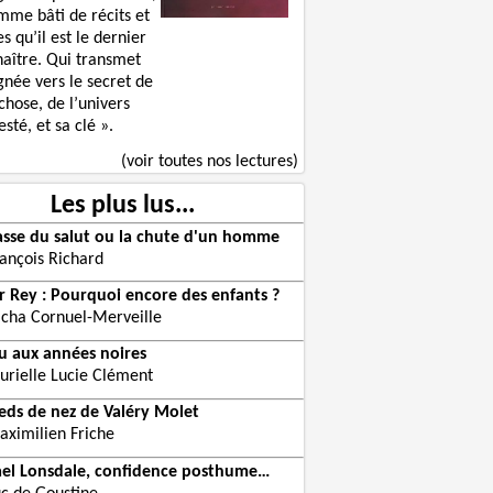
mme bâti de récits et
s qu’il est le dernier
naître. Qui transmet
gnée vers le secret de
chose, de l’univers
sté, et sa clé ».
(voir toutes nos lectures)
Les plus lus...
asse du salut ou la chute d'un homme
rançois Richard
er Rey : Pourquoi encore des enfants ?
acha Cornuel-Merveille
eu aux années noires
urielle Lucie Clément
ieds de nez de Valéry Molet
aximilien Friche
el Lonsdale, confidence posthume…