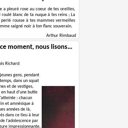
le a pleuré rose au coeur de tes oreilles,
ni roulé blanc de ta nuque à tes reins ; La
 perlé rousse à tes mammes vermeilles
omme saigné noir à ton flanc souverain.
Arthur Rimbaud
 ce moment, nous lisons…
ois Richard
 jeunes gens, pendant
 temps, dans un squat
nes et de vestiges,
 en haut d’une butte
’atteinte : chacun
lin et amnésique à
ues années de là,
lés dans ce lieu à leur
 de l’adolescence par
igure impressionnante,