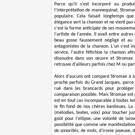
Parce qu'il s'est incorporé au produ
l'interprétation de mannequinat, Stromae
populaire. Cela faisait longtemps que
élégance sert la chanson et ne vient pas
c'est la forme anticipée de ses mouvement
l'artiste de l'année. Il avait entre autr
beau gosse faussement négligé et au
antagonistes de la chanson. L'un s'est 
service, l'autre fétichise la chanson af
dissoudre dans son œuvre et Stromae l
retrouve d'ailleurs parfois chez M ou par
Alors d'aucuns ont comparé Stromae à Jac
proche parfois du Grand Jacques, parce q
rué dans les brancards pour protéger 
comparaison possible. Mais Stromae est p
est en tout cas incomparable à toutes le
le fin fond de nos chères banlieues. La
(mélodies, textes, voix) pour toucher j
goût pour l'ellipse, une volonté de lai
possibilité que comme une manifestation. 
de sonorités, de mots, d'ironie joyeuse, 