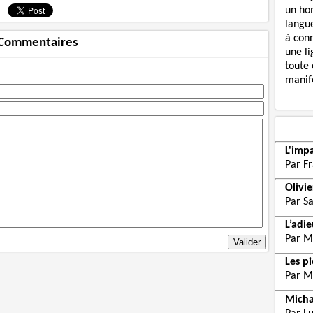
un ho
langue
à con
Commentaires
une li
toute 
manife
L'imp
Par F
Olivi
Par S
L’adi
Par M
Les p
Par M
Micha