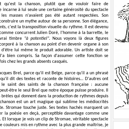
it qu'est la chanson, plutôt que de vouloir faire de
 incarne à lui seule une certaine générosité du spectacle
 les masses n'avaient pas été autant respectées. Son
 construire un mythe autour de sa personne. Son élégance,
s, c'est la transposition visuelle du rythme. Il est devenu
es comme concurrent Julien Doré, l'homme à la barrette, le
 vrai timbre
"à potentiel"
. Nous voyons là deux figures
incorporé à la chanson au point d'en devenir organe à son
in d'être lui même le produit adorable. Un artiste doit se
'a bien compris. Sa façon d'assumer cette fonction se
fois chez les grands absents casqués.
ques Brel, parce qu'il est Belge, parce qu'il a un phrasé
u'il dit des textes et raconte de histoires… D'autres ont
le saint des saints de la chanson française : aucune
eut-être le seul Brel que notre époque puisse produire. Il
s brèles qui donnent dans la production de rythmes depuis
 chanson est un art magique qui sublime les médiocrités
uste. Stromae touche juste. Ses textes hachés marquent un
sser la poésie en deçà, perceptible davantage comme une
Et lorsque je vois un clip de Stromae, véritable spectacle
de couleurs mis en rythme avec la plus grande maîtrise, je