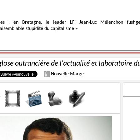
ies : en Bretagne, le leader LFI Jean-Luc Mélenchon fustig
raisemblable stupidité du capitalisme »
glose outrancière de l'actualité et laboratoire d
Nouvelle Marge