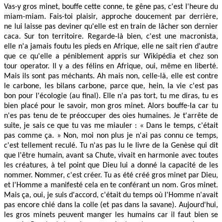
Vas-y gros minet, bouffe cette conne, te gêne pas, c'est l'heure du
miam-miam. Fais-toi plaisir, approche doucement par derrière,
ne lui laisse pas deviner qu'elle est en train de lâcher son dernier
caca. Sur ton territoire. Regarde-là bien, c'est une macronista,
elle n'a jamais foutu les pieds en Afrique, elle ne sait rien d'autre
que ce qu'elle a péniblement appris sur Wikipédia et chez son
tour operator. Il y a des félins en Afrique, oui, même en liberté.
Mais ils sont pas méchants. Ah mais non, celle-là, elle est contre
le carbone, les bilans carbone, parce que, hein, la vie c'est pas
bon pour l'écologie (au final). Elle n'a pas tort, tu me diras, tu es
bien placé pour le savoir, mon gros minet. Alors bouffe-la car tu
n'es pas tenu de te préoccuper des oies humaines. Je t'arrête de
suite, je sais ce que tu vas me miauler : « Dans le temps, c'était
pas comme ça. » Non, moi non plus je n'ai pas connu ce temps,
c'est tellement reculé. Tu n'as pas lu le livre de la Genèse qui dit
que l'être humain, avant sa Chute, vivait en harmonie avec toutes
les créatures, à tel point que Dieu lui a donné la capacité de les
nommer. Nommer, c'est créer. Tu as été créé gros minet par Dieu,
et l'Homme a manifesté cela en te conférant un nom. Gros minet.
Mais ça, oui, je suis d'accord, c'était du temps où l'Homme n'avait
pas encore chié dans la colle (et pas dans la savane). Aujourd'hui,
les gros minets peuvent manger les humains car il faut bien se