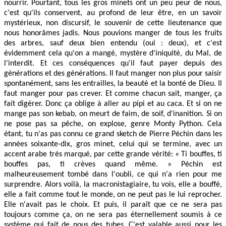
nourrir. Pourtant, tous les gros minets ont un peu peur de nous,
c'est qu'ils conservent, au profond de leur être, en un savoir
mystérieux, non discursif, le souvenir de cette lieutenance que
nous honorâmes jadis. Nous pouvions manger de tous les fruits
des arbres, sauf deux bien entendu (oui : deux), et c'est
évidemment cela qu'on a mangé, mystère d'iniquité, du Mal, de
l'interdit. Et ces conséquences qu'il faut payer depuis des
générations et des générations. Il faut manger non plus pour saisir
spontanément, sans les entrailles, la beauté et la bonté de Dieu. Il
faut manger pour pas crever. Et comme chacun sait, manger, ça
fait digérer. Donc ça oblige à aller au pipi et au caca. Et si on ne
mange pas son kebab, on meurt de faim, de soif, d'inanition. Si on
ne pose pas sa pêche, on explose, genre Monty Python. Cela
étant, tu n'as pas connu ce grand sketch de Pierre Péchin dans les
années soixante-dix, gros minet, celui qui se termine, avec un
accent arabe très marqué, par cette grande vérité: « Ti bouffes, ti
bouffes pas, ti crèves quand même. » Péchin est
malheureusement tombé dans l'oubli, ce qui n'a rien pour me
surprendre. Alors voilà, la macronistagiaire, tu vois, elle a bouffé,
elle a fait comme tout le monde, on ne peut pas le lui reprocher.
Elle n'avait pas le choix. Et puis, il paraît que ce ne sera pas
toujours comme ça, on ne sera pas éternellement soumis à ce
système qui fait de nous des tubes. C'est valable aussi pour les