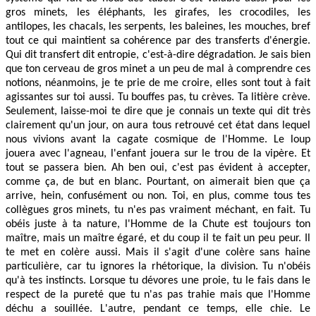
gros minets, les éléphants, les girafes, les crocodiles, les
antilopes, les chacals, les serpents, les baleines, les mouches, bref
tout ce qui maintient sa cohérence par des transferts d'énergie.
Qui dit transfert dit entropie, c'est-à-dire dégradation. Je sais bien
que ton cerveau de gros minet a un peu de mal à comprendre ces
notions, néanmoins, je te prie de me croire, elles sont tout à fait
agissantes sur toi aussi. Tu bouffes pas, tu crèves. Ta litière crève.
Seulement, laisse-moi te dire que je connais un texte qui dit très
clairement qu'un jour, on aura tous retrouvé cet état dans lequel
nous vivions avant la cagate cosmique de l'Homme. Le loup
jouera avec l'agneau, l'enfant jouera sur le trou de la vipère. Et
tout se passera bien. Ah ben oui, c'est pas évident à accepter,
comme ça, de but en blanc. Pourtant, on aimerait bien que ça
arrive, hein, confusément ou non. Toi, en plus, comme tous tes
collègues gros minets, tu n'es pas vraiment méchant, en fait. Tu
obéis juste à ta nature, l'Homme de la Chute est toujours ton
maître, mais un maître égaré, et du coup il te fait un peu peur. Il
te met en colère aussi. Mais il s'agit d'une colère sans haine
particulière, car tu ignores la rhétorique, la division. Tu n'obéis
qu'à tes instincts. Lorsque tu dévores une proie, tu le fais dans le
respect de la pureté que tu n'as pas trahie mais que l'Homme
déchu a souillée. L'autre, pendant ce temps, elle chie. Le