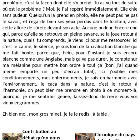
problème, c'est la façon dont elle s'y prend. Tu as vu tout de suite
où est le problème ? Moi, je l'ai repéré immédiatement. Elle chie
sans pudeur. Quelqu'un la prend en photo, elle ne peut pas ne pas
le savoir, et regarde bien ses yeux perdus dans le lointain, avec
cette allure de sûreté devant son acte. Aucune pudeur. Encore une
qui, parce qu'elle se retrouve en pleine savane, se la joue retour à
la nature, ouais, tu comprends, je viens ici pour me ressourcer, ici
c'est le calme, le silence, je suis loin de la civilisation blanche qui
me fait honte, parce que, hein, pour l'instant je suis encore
blanche comme une Anglaise, mais ça va pas durer, je compte sur
ma mélanine pour mettre bon ordre à tout ça (bon, j'ai quand
même emporté un peu d'écran total), ici j'oublie mes
conditionnements, mes enfermements, je suis en harmonie avec
l'environnement, le caca dans la nature, c'est le retour à
l'harmonie, on peut bien me prendre en photo à ce moment-là,
pourquoi je me sentirais gênée, laissez-donc derrière vous vos
vieux engrammes.
Eh bien moi, mon gros minet, je te le redis : à table !
Contribution au
Chronique du pays
débat qu'on nous