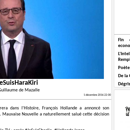
Fin 
econo
L'Int
Remp
Poète
De la
eSuisHaraKiri
Dégri
Guillaume de Mazalle
1 décembre 2016 22:00
ra dans l'Histoire, François Hollande a annoncé son
. Mauvaise Nouvelle a naturellement salué cette décision