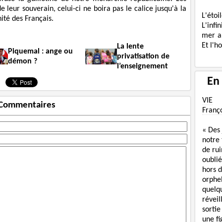
e leur souverain, celui-ci ne boira pas le calice jusqu'à la
L'étoi
nité des Français.
L'infi
mer a
Et l'h
La lente
Piquemal : ange ou
privatisation de
démon ?
l’enseignement
En
VIE
Commentaires
Franç
« Des
notre
de rui
oublié
hors d
orphe
quelq
réveil
sortie
une f