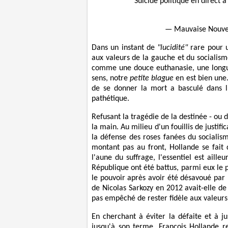
Suicide politique en direct à
— Mauvaise Nouve
Dans un instant de
"lucidité"
rare pour u
aux valeurs de la gauche et du socialis
comme une douce euthanasie, une longu
sens, notre
petite blague
en est bien une. 
de se donner la mort a basculé dans l'
pathétique.
Refusant la tragédie de la destinée - ou 
la main. Au milieu d'un fouillis de justifi
la défense des roses fanées du sociali
montant pas au front, Hollande se fait 
l'aune du suffrage, l'essentiel est ail
République ont été battus, parmi eux le p
le pouvoir après avoir été désavoué par
de Nicolas Sarkozy en 2012 avait-elle de
pas empêché de rester fidèle aux valeurs 
En cherchant à éviter la défaite et à jus
jusqu'à son terme, François Hollande re