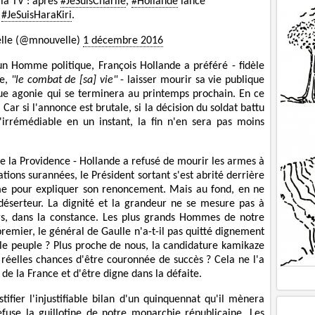
 la TV : après
#JeSuisCharlie
,
#Hollande
lance
#JeSuisHaraKiri
.
lle (@mnouvelle)
1 décembre 2016
n Homme politique, François Hollande a préféré - fidèle
me,
"le combat de [sa] vie"
- laisser mourir sa vie publique
e agonie qui se terminera au printemps prochain. En ce
Car si l'annonce est brutale, si la décision du soldat battu
irrémédiable en un instant, la fin n'en sera pas moins
de la Providence - Hollande a refusé de mourir les armes à
cations surannées, le Président sortant s'est abrité derrière
sme pour expliquer son renoncement. Mais au fond, en ne
déserteur. La dignité et la grandeur ne se mesure pas à
leurs, dans la constance. Les plus grands Hommes de notre
remier, le général de Gaulle n'a-t-il pas quitté dignement
 le peuple ? Plus proche de nous, la candidature kamikaze
 réelles chances d'être couronnée de succès ? Cela ne l'a
de la France et d'être digne dans la défaite.
tifier l'injustifiable bilan d'un quinquennat qu'il mènera
fuse la guillotine de notre monarchie républicaine. Les