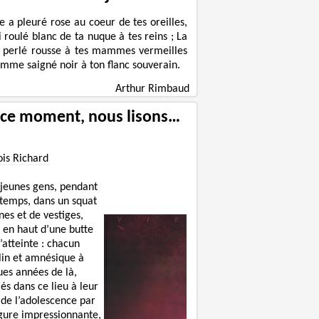
le a pleuré rose au coeur de tes oreilles,
ni roulé blanc de ta nuque à tes reins ; La
 perlé rousse à tes mammes vermeilles
omme saigné noir à ton flanc souverain.
Arthur Rimbaud
 ce moment, nous lisons…
ois Richard
 jeunes gens, pendant
 temps, dans un squat
nes et de vestiges,
 en haut d’une butte
’atteinte : chacun
lin et amnésique à
ues années de là,
lés dans ce lieu à leur
 de l’adolescence par
igure impressionnante,