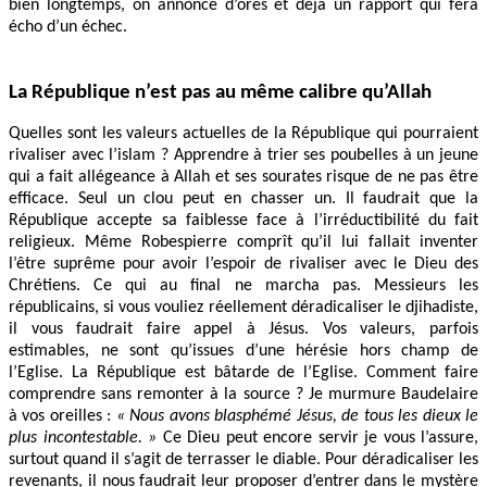
bien longtemps, on annonce d’ores et déjà un rapport qui fera
écho d’un échec.
La République n’est pas au même calibre qu’Allah
Quelles sont les valeurs actuelles de la République qui pourraient
rivaliser avec l’islam ? Apprendre à trier ses poubelles à un jeune
qui a fait allégeance à Allah et ses sourates risque de ne pas être
efficace. Seul un clou peut en chasser un. Il faudrait que la
République accepte sa faiblesse face à l’irréductibilité du fait
religieux. Même Robespierre comprît qu’il lui fallait inventer
l’être suprême pour avoir l’espoir de rivaliser avec le Dieu des
Chrétiens. Ce qui au final ne marcha pas. Messieurs les
républicains, si vous vouliez réellement déradicaliser le djihadiste,
il vous faudrait faire appel à Jésus. Vos valeurs, parfois
estimables, ne sont qu’issues d’une hérésie hors champ de
l’Eglise. La République est bâtarde de l’Eglise. Comment faire
comprendre sans remonter à la source ? Je murmure Baudelaire
à vos oreilles :
« Nous avons blasphémé Jésus, de tous les dieux le
plus incontestable. »
Ce Dieu peut encore servir je vous l’assure,
surtout quand il s’agit de terrasser le diable. Pour déradicaliser les
revenants, il nous faudrait leur proposer d’entrer dans le mystère