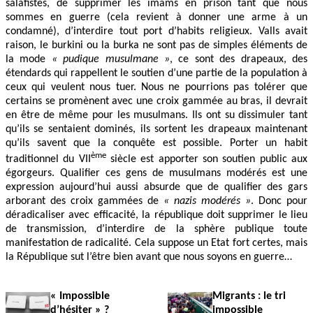
salafistes, de supprimer les imams en prison tant que nous
sommes en guerre (cela revient à donner une arme à un
condamné), d’interdire tout port d’habits religieux. Valls avait
raison, le burkini ou la burka ne sont pas de simples éléments de
la mode
« pudique musulmane »
, ce sont des drapeaux, des
étendards qui rappellent le soutien d’une partie de la population à
ceux qui veulent nous tuer. Nous ne pourrions pas tolérer que
certains se promènent avec une croix gammée au bras, il devrait
en être de même pour les musulmans. Ils ont su dissimuler tant
qu’ils se sentaient dominés, ils sortent les drapeaux maintenant
qu’ils savent que la conquête est possible. Porter un habit
ème
traditionnel du VII
siècle est apporter son soutien public aux
égorgeurs. Qualifier ces gens de musulmans modérés est une
expression aujourd’hui aussi absurde que de qualifier des gars
arborant des croix gammées de
« nazis modérés »
. Donc pour
déradicaliser avec efficacité, la république doit supprimer le lieu
de transmission, d’interdire de la sphère publique toute
manifestation de radicalité. Cela suppose un Etat fort certes, mais
la République sut l’être bien avant que nous soyons en guerre…
« Impossible
Migrants : le tri
d’hésiter » ?
impossible