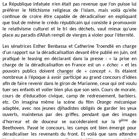
La République infatuée n’en était pas revenue que l’on puisse lui
préférer le fétichisme religieux de l’islam, mais voilà qu’elle
continue de croire être capable de déradicaliser en expliquant
que tout de même le crédo républicain qui consiste à promouvoir
le relativisme culturel et le tri des déchets, vaut mieux qu’une
place au paradis d’Allah rempli de vierges à violer pour l’éternité.
Les sénatrices Esther Benbassa et Catherine Troendlé en charge
d’un rapport sur la déradicalisation devant être publié en juin, ont
pratiqué le teasing en déclarant dans la presse : « la prise en
charge de la déradicalisation en France est un
« échec »
et les
pouvoirs publics doivent
changer
de
« concept ».
Ils étaient
nombreux à l’époque à avoir participé au grand concours d’idées
afin de faire revenir dans le giron de Marianne, ceux qui ont voulu
tuer ses enfants et voiler bien plus que son sein. Cours de morale,
cours de d’éducation civique, camp de redressement, barbiers,
etc. On imagina même la scène du film
Orange mécanique
adaptée, avec nos jeunes djihadistes obligés de garder les yeux
ouverts, maintenus par des griffes, pendant que des images
ème
d’horreur et de douceur se succèderaient sur la 9
de
Beethoven. Passé le concours, les camps ont bien émergé pour
déradicaliser les revenants du front. Et voilà que sans attendre