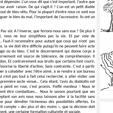
st dépensier. L’un vous dit que c’est important, l’autre que
pour avoir raison. De qui s’agit-il ? L’un est un petit diable
tout de bleu vêtu. Pour la plupart d’entre nous ce sont eux
guer le bien du mal, l’important de l’accessoire. Ils ont un
? Pas sûr. A l’inverse, que ferions-nous sans eux ? De plus il
t, nous ne leur simplifions pas la vie. Et par voie de
 Faut-il reconnaître pour autant que ceux qui n’ont pas
, la vie doit être difficile puisqu’ils ne peuvent faire acte
uge ou du bleu. C’est le discernement qui donne corps à
cernement est source de tolérance, de compréhension. Il
rdon. Et contrairement aux bruits que certains font courir,
 favorise la liberté d’action. Sans contrainte. C’est à partir
er à cohabiter avec l’être aimé, à se rendre à son bureau
 n’est pas tout à fait celui recherché, à aller visiter une
première secte venue… Cela étant, l’avis du diablotin est
a peint en rose, c’est promis. Fieffé menteur ! Nous le
vent être combattues… Nous le savons pourtant que ses
ptant son avis nous nous laissons aller à la facilité sans
 pour démêler l’écheveau des possibilités offertes. En
etit compte
« des plus et des moins »
, que la décision doit
ent, une certaine formation culturelle et sociale.