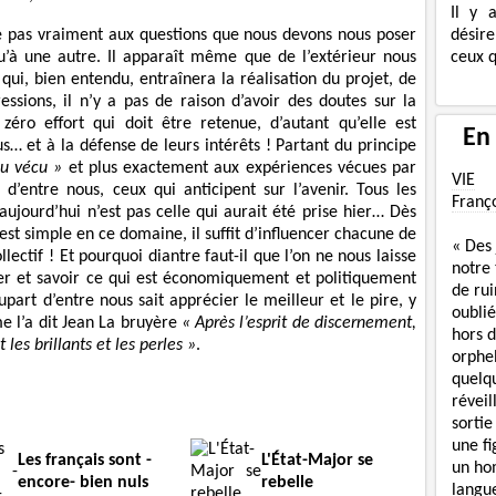
Il y 
désire
e pas vraiment aux questions que nous devons nous poser
ceux q
u’à une autre. Il apparaît même que de l’extérieur nous
 qui, bien entendu, entraînera la réalisation du projet, de
essions, il n’y a pas de raison d’avoir des doutes sur la
zéro effort qui doit être retenue, d’autant qu’elle est
En
… et à la défense de leurs intérêts ! Partant du principe
u vécu »
et plus exactement aux expériences vécues par
VIE
 d’entre nous, ceux qui anticipent sur l’avenir. Tous les
Franç
 aujourd’hui n’est pas celle qui aurait été prise hier… Dès
’est simple en ce domaine, il suffit d’influencer chacune de
« Des
lectif ! Et pourquoi diantre faut-il que l’on ne nous laisse
notre
ider et savoir ce qui est économiquement et politiquement
de rui
part d’entre nous sait apprécier le meilleur et le pire, y
oublié
 l’a dit Jean La bruyère
« Après l’esprit de discernement,
hors d
 les brillants et les perles »
.
orphe
quelq
réveil
sortie
une f
Les français sont -
L'État-Major se
un ho
encore- bien nuls
rebelle
langue