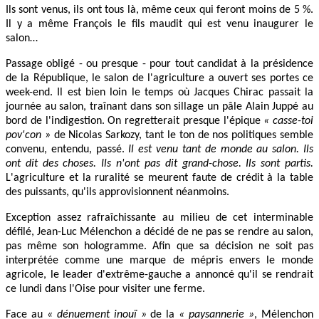
Ils sont venus, ils ont tous là, même ceux qui feront moins de 5 %.
Il y a même François le fils maudit qui est venu inaugurer le
salon…
Passage obligé - ou presque - pour tout candidat à la présidence
de la République, le salon de l'agriculture a ouvert ses portes ce
week-end. Il est bien loin le temps où Jacques Chirac passait la
journée au salon, traînant dans son sillage un pâle Alain Juppé au
bord de l'indigestion. On regretterait presque l'épique
« casse-toi
pov'con »
de Nicolas Sarkozy, tant le ton de nos politiques semble
convenu, entendu, passé.
Il est venu tant de monde au salon. Ils
ont dit des choses. Ils n'ont pas dit grand-chose. Ils sont partis.
L'agriculture et la ruralité se meurent faute de crédit à la table
des puissants, qu'ils approvisionnent néanmoins.
Exception assez rafraîchissante au milieu de cet interminable
défilé, Jean-Luc Mélenchon a décidé de ne pas se rendre au salon,
pas même son hologramme. Afin que sa décision ne soit pas
interprétée comme une marque de mépris envers le monde
agricole, le leader d'extrême-gauche a annoncé qu'il se rendrait
ce lundi dans l'Oise pour visiter une ferme.
Face au
« dénuement inouï »
de la
« paysannerie »
, Mélenchon