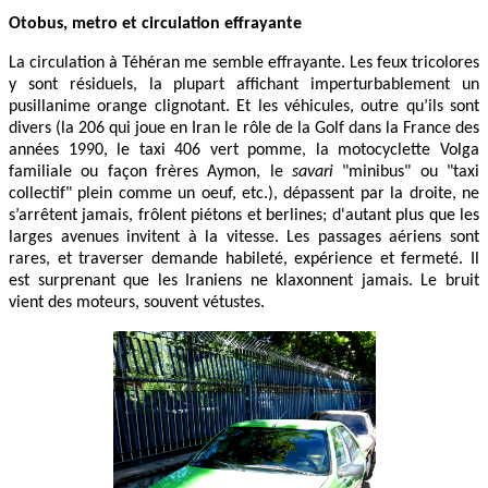
Otobus, metro et circulation effrayante
La circulation à Téhéran me semble effrayante. Les feux tricolores
y sont résiduels, la plupart affichant imperturbablement un
pusillanime orange clignotant. Et les véhicules, outre qu’ils sont
divers (la 206 qui joue en Iran le rôle de la Golf dans la France des
années 1990, le taxi 406 vert pomme, la motocyclette Volga
familiale ou façon frères Aymon, le
savari
"minibus" ou "taxi
collectif" plein comme un oeuf, etc.), dépassent par la droite, ne
s’arrêtent jamais, frôlent piétons et berlines; d'autant plus que les
larges avenues invitent à la vitesse. Les passages aériens sont
rares, et traverser demande habileté, expérience et fermeté. Il
est surprenant que les Iraniens ne klaxonnent jamais. Le bruit
vient des moteurs, souvent vétustes.