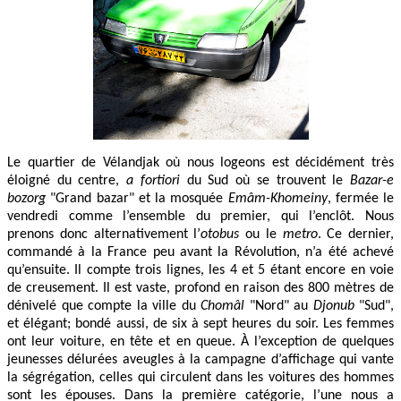
Le quartier de Vélandjak où nous logeons est décidément très
éloigné du centre,
a fortiori
du Sud où se trouvent le
Bazar-e
bozorg
"Grand bazar" et la mosquée
Emâm-Khomeiny
, fermée le
vendredi comme l’ensemble du premier, qui l’enclôt. Nous
prenons donc alternativement l’
otobus
ou le
metro
. Ce dernier,
commandé à la France peu avant la Révolution, n’a été achevé
qu’ensuite. Il compte trois lignes, les 4 et 5 étant encore en voie
de creusement. Il est vaste, profond en raison des 800 mètres de
dénivelé que compte la ville du
Chomâl
"Nord" au
Djonub
"Sud",
et élégant; bondé aussi, de six à sept heures du soir. Les femmes
ont leur voiture, en tête et en queue. À l’exception de quelques
jeunesses délurées aveugles à la campagne d’affichage qui vante
la ségrégation, celles qui circulent dans les voitures des hommes
sont les épouses. Dans la première catégorie, l’une nous a