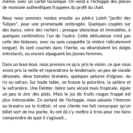
même, avec un cartel laconique. On vend à l’échoppe des pièces
de monnaie authentiques frappées du profil du chah.
Nous nous sommes rendus ensuite au
pârk-e Laleh
"jardin des
Tulipes", pour une promenade ombragée. Quelques couples sur
des bancs, voire des rochers ; presque silencieux et immobiles, à
quelques centimètres l’un de l’autre. Cette délicatesse n’est pas
celle des bidasses, avec ou sans casquette (à visière ridiculement
longue). Ils sont couchés dans l’herbe, ou déambulent les doigts
entrelacés, ou encore alpaguent les jeunes femmes.
Dans un boui-boui, nous prenons ce qu’a pris le voisin, ce que nous
avons pris la veille et reprendrons le lendemain: un peu de viande
désossée, deux tomates braisées, quelques pelures d’oignon, du
riz au safran. Sur toute table, on trouve la poivrière, la salière et
la safranière. Une Delster, bière sans alcool mais tropicale, égaie
un peu le zinc des plats. Mais le jus de fruits rouges frappé est
plus mémorable. En sortant de l’échoppe, nous saluons l’homme
au braséro sur le trottoir, et une cliente me fait remarquer qu’un
billet sort de ma poche. Ils ont dû s’y mettre à trois pour me faire
comprendre de quoi il s’agissait…