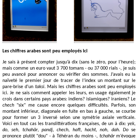
Les chiffres arabes sont peu employés ici
Je sais à présent compter jusqu’à dix (sans le zéro, pour l’heure);
mais comme un euro vaut 3 700 tomans - ou 37 000 rials -, je suis
peu avancé pour annoncer ou vérifier des sommes. J’avais eu la
naïveté le premier jour de tracer de l’index un montant sur le
pare-brise d’un
taksi
. Mais les chiffres arabes sont peu employés
ici. Je ne sais comment appeler les leurs, en usage également je
crois dans certains pays arabes: indiens? islamiques? iraniens? Le
chech
"six" me cause encore quelques difficultés. Parfois, son
montant inférieur, diagonale en fuite en bas à gauche, se courbe
pour former un 3 inversé selon une symétrie axiale verticale.
Voici en tout cas les translittérations françaises, de un à dix:
yek
,
do
,
seh
,
tchahâr
,
pandj
,
chech
,
haft
,
hacht
,
noh
,
dah
.
Do
se
prononce plutôt "dou" - à Téhéran du moins -,
tchahâr
m’évoque