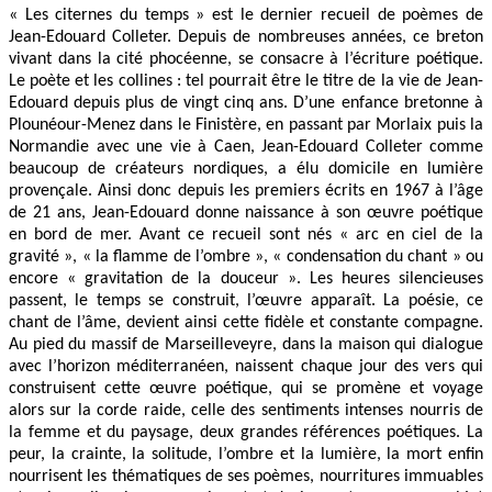
« Les citernes du temps » est le dernier recueil de poèmes de
Jean-Edouard Colleter. Depuis de nombreuses années, ce breton
vivant dans la cité phocéenne, se consacre à l’écriture poétique.
Le poète et les collines : tel pourrait être le titre de la vie de Jean-
Edouard depuis plus de vingt cinq ans. D’une enfance bretonne à
Plounéour-Menez dans le Finistère, en passant par Morlaix puis la
Normandie avec une vie à Caen, Jean-Edouard Colleter comme
beaucoup de créateurs nordiques, a élu domicile en lumière
provençale. Ainsi donc depuis les premiers écrits en 1967 à l’âge
de 21 ans, Jean-Edouard donne naissance à son œuvre poétique
en bord de mer. Avant ce recueil sont nés « arc en ciel de la
gravité », « la flamme de l’ombre », « condensation du chant » ou
encore « gravitation de la douceur ». Les heures silencieuses
passent, le temps se construit, l’œuvre apparaît. La poésie, ce
chant de l’âme, devient ainsi cette fidèle et constante compagne.
Au pied du massif de Marseilleveyre, dans la maison qui dialogue
avec l’horizon méditerranéen, naissent chaque jour des vers qui
construisent cette œuvre poétique, qui se promène et voyage
alors sur la corde raide, celle des sentiments intenses nourris de
la femme et du paysage, deux grandes références poétiques. La
peur, la crainte, la solitude, l’ombre et la lumière, la mort enfin
nourrisent les thématiques de ses poèmes, nourritures immuables