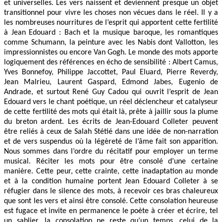
et universelles. Les vers naissent et deviennent presque un objet
transitionnel pour vivre les choses non vécues dans le réel. Il y a
les nombreuses nourritures de l’esprit qui apportent cette fertilité
à Jean Edouard : Bach et la musique baroque, les romantiques
comme Schumann, la peinture avec les Nabis dont Vallotton, les
impressionnistes ou encore Van Gogh. Le monde des mots apporte
logiquement des références en écho de sensibilité : Albert Camus,
Yves Bonnefoy, Philippe Jaccottet, Paul Eluard, Pierre Reverdy,
Jean Malrieu, Laurent Gaspard, Edmond Jabes, Eugenio de
Andrade, et surtout René Guy Cadou qui ouvrit l’esprit de Jean
Edouard vers le chant poétique, un réel déclencheur et catalyseur
de cette fertilité des mots qui était là, prête à jaillir sous la plume
du breton ardent. Les écrits de Jean-Edouard Colleter peuvent
être reliés à ceux de Salah Stétié dans une idée de non-narration
et de vers suspendus où la légèreté de l’âme fait son apparition.
Nous sommes dans l’ordre du récitatif pour employer un terme
musical. Réciter les mots pour être consolé d’une certaine
manière. Cette peur, cette crainte, cette inadaptation au monde
et à la condition humaine portent Jean Edouard Colleter à se
réfugier dans le silence des mots, à recevoir ces bras chaleureux
que sont les vers et ainsi être consolé. Cette consolation heureuse
est fugace et invite en permanence le poète à créer et écrire, tel
un sablier, la consolation ne reste qu’un temps, celui de la