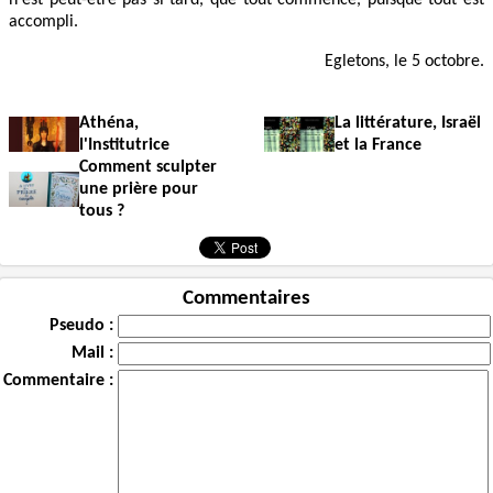
accompli.
Egletons, le 5 octobre.
Athéna,
La littérature, Israël
l'Institutrice
et la France
Comment sculpter
une prière pour
tous ?
Commentaires
Pseudo :
Mail :
Commentaire :