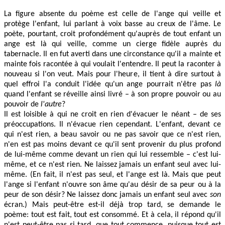
La figure absente du poème est celle de l'ange qui veille et
protège l'enfant, lui parlant à voix basse au creux de l'âme. Le
poète, pourtant, croit profondément qu'auprès de tout enfant un
ange est là qui veille, comme un cierge fidèle auprès du
tabernacle. Il en fut averti dans une circonstance qu'il a mainte et
mainte fois racontée à qui voulait l'entendre. Il peut la raconter à
nouveau si l'on veut. Mais pour l'heure, il tient à dire surtout à
quel effroi l'a conduit l'idée qu'un ange pourrait n'être pas
là
quand l'enfant se réveille ainsi livré – à son propre pouvoir ou au
pouvoir de
l'autre
?
Il est loisible à qui ne croit en rien d'évacuer le néant – de ses
préoccupations. Il n'évacue rien cependant. L'enfant, devant ce
qui n'est rien, a beau savoir ou ne pas savoir que ce n'est rien,
n'en est pas moins devant ce qu'il sent provenir du plus profond
de lui-même comme devant un rien qui lui ressemble – c'est lui-
même, et ce n'est rien. Ne laissez jamais un enfant seul avec lui-
même. (En fait, il n'est pas seul, et l'ange est là. Mais que peut
l'ange si l'enfant n'ouvre son âme qu'au désir de sa peur ou à la
peur de son désir? Ne laissez donc jamais un enfant seul avec
son
écran.) Mais peut-être est-il déjà trop tard, se demande le
poème: tout est fait, tout est consommé. Et à cela, il répond qu'il
n'est peut-être pas si tard, que tout commence, puisque tout est