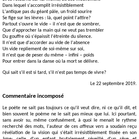
Dans lequel s'accomplit irrésistiblement
L'antique pas du géant pâle, un froid sourire
Se fige sur les lèvres : là, quel point l'attire?
Partout s'ouvre le vide – il n'est que de sombrer,
Que d'approcher la main qui ne veut pas trembler
Du gouffre où s'épaissit l'étreinte du silence.
Il n'est que d'accorder au vide de l'absence
Un vide repliement de soi-même sur soi,
Il n'est que de peser du même – infini – poids
Pour entrer dans la danse où la mort se délivre.
Qui sait s'il est si tard, s'il n'est pas temps de vivre?
Le 22 septembre 2019.
Commentaire incomposé
Le poète ne sait pas toujours ce qu'il veut dire, ni ce qu'il dit, et
bien souvent le poème ne le sait pas mieux que lui. Ici pourtant,
sans avoir su, même confusément, à quoi le menait le rythme
recherché des mots, l'auteur de ces
affreux vers
a soudain reçu
révélation de la vision qui s'était irrésistiblement tissée en son
âme: celle d'un enfant brutalement réveillé d'un rêve et