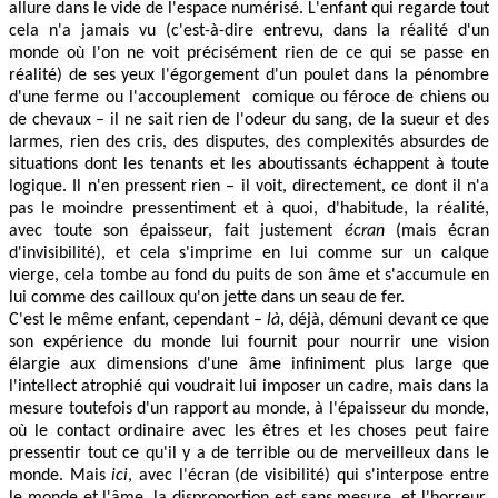
allure dans le vide de l'espace numérisé. L'enfant qui regarde tout
cela n'a jamais vu (c'est-à-dire entrevu, dans la réalité d'un
monde où l'on ne voit précisément rien de ce qui se passe en
réalité) de ses yeux l'égorgement d'un poulet dans la pénombre
d'une ferme ou l'accouplement comique ou féroce de chiens ou
de chevaux – il ne sait rien de l'odeur du sang, de la sueur et des
larmes, rien des cris, des disputes, des complexités absurdes de
situations dont les tenants et les aboutissants échappent à toute
logique. Il n'en pressent rien – il voit, directement, ce dont il n'a
pas le moindre pressentiment et à quoi, d'habitude, la réalité,
avec toute son épaisseur, fait justement
écran
(mais écran
d'invisibilité), et cela s'imprime en lui comme sur un calque
vierge, cela tombe au fond du puits de son âme et s'accumule en
lui comme des cailloux qu'on jette dans un seau de fer.
C'est le même enfant, cependant –
là
, déjà, démuni devant ce que
son expérience du monde lui fournit pour nourrir une vision
élargie aux dimensions d'une âme infiniment plus large que
l'intellect atrophié qui voudrait lui imposer un cadre, mais dans la
mesure toutefois d'un rapport au monde, à l'épaisseur du monde,
où le contact ordinaire avec les êtres et les choses peut faire
pressentir tout ce qu'il y a de terrible ou de merveilleux dans le
monde. Mais
ici
, avec l'écran (de visibilité) qui s'interpose entre
le monde et l'âme, la disproportion est sans mesure, et l'horreur,