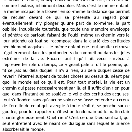
comme l'extase, infiniment décuplée. Mais c'est le même enfant,
la même incapacité à trouver en soi-même la distance qui permet
de reculer devant ce qui se présente au regard pour,
éventuellement, n'y plonger qu'une part de soi-même, la part
oubliée, inoubliable toutefois, que toute une mémoire enveloppe
et pénètre de partout, faisant de l'oubli même un chemin vers le
jour attendu où tout se recompose dans la clarté des certitudes
péniblement acquises – le même enfant que tout adulte retrouve
régulièrement dans les profondeurs du sommeil ou dans les joies
extrêmes de la vie. Encore faut-il qu'il ait vécu, survécu à
l'épreuve terrible du temps, ce « géant pâle », dit le poème, qui
fit ce
pas
au delà duquel il n'y a rien, au delà duquel cesse de
revenir l'éternel suspens de toutes choses au dessus du néant par
quoi le monde est ce qu'il est. Pour tout mortel, la vie est un
chemin qui passe nécessairement par là, et il suffit d'un rien pour
que, dans l'instant où se soulève le voile des certitudes acquises,
tout s'effondre, sans qu'aucune voix ne se fasse entendre au creux
de l'oreille de celui qui, aveugle à toute réalité, se penche sur ce
gouffre, pour lui rappeler qu'il est un lendemain où le matin clair
chante glorieusement. Quel rien? C'est ce que Dieu seul sait, qui
seul entretient avec le néant ce dialogue sans lequel le silence
absorberait le monde.