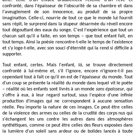
confronté, dans l'épaisseur de l'obscurité de sa chambre et dans
l'aveuglement de son innocence, au
produit
de sa propre
imagination. Celle-ci, nourrie de tout ce que le monde lui fournit
sans répit, le surprend dans la stupeur désarmée du réveil encore
tout dégouttant des eaux du songe. C'est l'expérience que tout un
chacun sait qu'il a faite, en son temps – que tout enfant fait, en
tout temps. Ainsi la poésie rencontre-t-elle le temps de l'existence
et s'y loge-t-elle, avec son souci d'éternité qui la rend si difficile à
supporter.
Tout enfant, certes. Mais l'enfant,
là
, se trouve directement
confronté à lui-même et, s'il l'ignore, encore n'ignore-t-il pas
cependant tout à fait ce qu'il en est de l'épaisseur du monde. Tout
d'un coup se présente la réalité du monde dans lequel vit le poète
– réalité où les enfants sont livrés à un monde
sans épaisseur
, qui
s'offre à eux, à leur regard surtout, sous l'espèce d'une infinie
production d'images qui ne correspondent à aucune sensation
réelle. Peu importe la nature de ces images. Ce peut être celles
de la violence des armes ou celles de la crudité des corps nus qui
s'échangent les uns contre les autres dans des atmosphères
synthétiques, comme ce peut être celles des fleurs exposées dans
la lumière d'un soleil sans ardeur ou de bolides lancés à toute