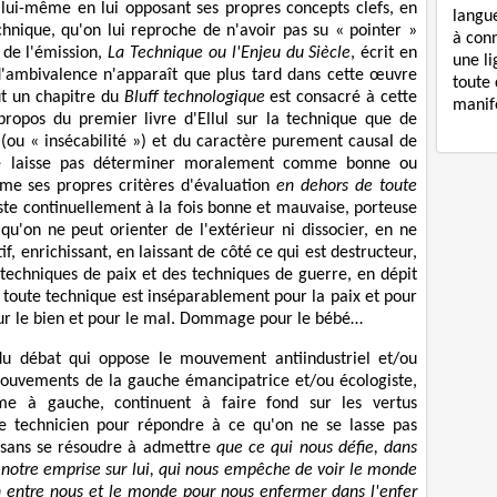
e lui-même en lui opposant ses propres concepts clefs, en
langue
chnique, qu'on lui reproche de n'avoir pas su « pointer »
à con
 de l'émission,
La Technique ou l'Enjeu du Siècle
, écrit en
une li
d'ambivalence n'apparaît que plus tard dans cette œuvre
toute 
t un chapitre du
Bluff technologique
est consacré à cette
manife
propos du premier livre d'Ellul sur la technique que de
 (ou « insécabilité ») et du caractère purement causal de
se laisse pas déterminer moralement comme bonne ou
ême ses propres critères d'évaluation
en dehors de toute
reste continuellement à la fois bonne et mauvaise, porteuse
 qu'on ne peut orienter de l'extérieur ni dissocier, en ne
if, enrichissant, en laissant de côté ce qui est destructeur,
es techniques de paix et des techniques de guerre, en dépit
 toute technique est inséparablement pour la paix et pour
pour le bien et pour le mal. Dommage pour le bébé…
 du débat qui oppose le mouvement antiindustriel et/ou
ouvements de la gauche émancipatrice et/ou écologiste,
e à gauche, continuent à faire fond sur les vertus
ie technicien pour répondre à ce qu'on ne se lasse pas
, sans se résoudre à admettre
que ce qui nous défie, dans
e notre emprise sur lui, qui nous empêche de voir le monde
cran entre nous et le monde pour nous enfermer dans l'enfer