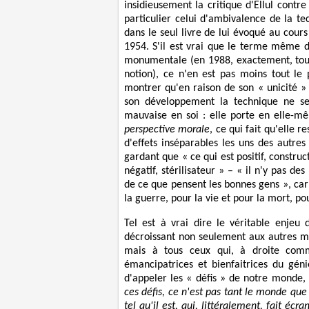
insidieusement la critique d'Ellul contr
particulier celui d'ambivalence de la te
dans le seul livre de lui évoqué au cours
1954. S'il est vrai que le terme même 
monumentale (en 1988, exactement, tou
notion), ce n'en est pas moins tout le 
montrer qu'en raison de son « unicité »
son développement la technique ne 
mauvaise en soi : elle porte en elle-m
perspective morale
, ce qui fait qu'elle 
d'effets inséparables les uns des autres
gardant que « ce qui est positif, construct
négatif, stérilisateur » – « il n'y pas d
de ce que pensent les bonnes gens », car
la guerre, pour la vie et pour la mort, 
Tel est à vrai dire le véritable enjeu
décroissant non seulement aux autres m
mais à tous ceux qui, à droite comm
émancipatrices et bienfaitrices du gén
d'appeler les « défis » de notre monde
ces défis, ce n'est pas tant le monde qu
tel qu'il est, qui, littéralement, fait é