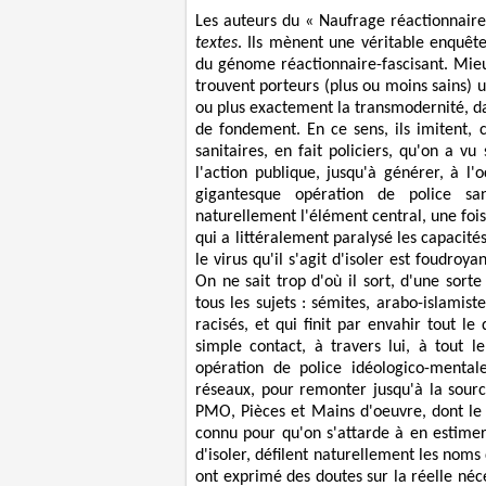
Les auteurs du « Naufrage réactionnaire
textes
. Ils mènent une véritable enquête
du génome réactionnaire-fascisant. Mieu
trouvent porteurs (plus ou moins sains) 
ou plus exactement la transmodernité, d
de fondement. En ce sens, ils imitent,
sanitaires, en fait policiers, qu'on a 
l'action publique, jusqu'à générer, à l
gigantesque opération de police sani
naturellement l'élément central, une foi
qui a littéralement paralysé les capacités
le virus qu'il s'agit d'isoler est foudroy
On ne sait trop d'où il sort, d'une sorte
tous les sujets : sémites, arabo-islamis
racisés, et qui finit par envahir tout le
simple contact, à travers lui, à tout le
opération de police idéologico-mentale 
réseaux, pour remonter jusqu'à la sourc
PMO, Pièces et Mains d'oeuvre, dont le 
connu pour qu'on s'attarde à en estimer 
d'isoler, défilent naturellement les noms
ont exprimé des doutes sur la réelle néc