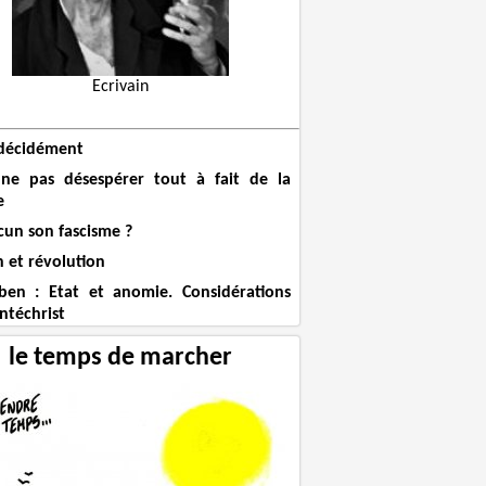
Ecrivain
décidément
ne pas désespérer tout à fait de la
e
cun son fascisme ?
n et révolution
en : Etat et anomie. Considérations
antéchrist
le temps de marcher