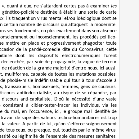
 », quant à eux, ne s'attardent certes pas à examiner
les
 génético-policière destinée à établir une sorte de carte
x, ils traquent un virus mental et/ou idéologique dont se
un certain nombre de discours qui attaquent la modernité,
ans ses fondements, ou plus exactement dans son absence
 consciemment ou inconsciemment, les procédés politico-
vu se mettre en place et progressivement phagociter toute
'occasion de la pandé-comédie dite du Coronavirus, cette
taire dont les dispositifs électronumériques furent
s déclenchée, par voie de propagande, la vague de terreur
 de réaction de la grande majorité d'entre nous. Ici aussi,
ant, multiforme, capable de toutes les mutations possibles.
 de phobie-misie indéfinissable qui tour à tour s'accole à
tes, transsexuels, homosexuels, femmes, gens de couleurs,
 discours antiindustrialiste, au risque de se répandre, par
 discours anti-capitaliste. D'où la nécessité d'une vaste
consistant à cibler-tester-tracer les individus, via les
e du mal, en l'occurence, ici, le groupe mal identifié de
travail de sape des valeurs techno-humanitaires est trop
la valeur. A partir de lui, qu'on s'efforce soigneusement
 de tous ceux, ou presque, qui, touchés par le même virus,
essité ou légitimité de l'ensemble des mesures sanitaires,