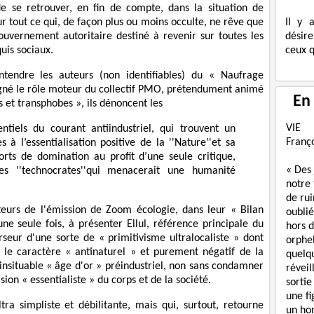
de se retrouver, en fin de compte, dans la situation de
Il y 
ur tout ce qui, de façon plus ou moins occulte, ne rêve que
désire
uvernement autoritaire destiné à revenir sur toutes les
ceux q
quis sociaux.
ntendre les auteurs (non identifiables) du « Naufrage
ligné le rôle moteur du collectif PMO, prétendument animé
En
 et transphobes », ils dénoncent les
VIE
ntiels du courant antiindustriel, qui trouvent un
Franç
 à l’essentialisation positive de la ''Nature''et sa
orts de domination au profit d’une seule critique,
« Des
'des ''technocrates''qui menacerait une humanité
notre
de rui
ateurs de l'émission de Zoom écologie, dans leur « Bilan
oublié
 une seule fois, à présenter Ellul, référence principale du
hors d
ur d'une sorte de « primitivisme ultralocaliste » dont
orphe
 le caractère « antinaturel » et purement négatif de la
quelq
 insituable « âge d'or » préindustriel, non sans condamner
réveil
sion « essentialiste » du corps et de la société.
sortie
une f
tra simpliste et débilitante, mais qui, surtout, retourne
un ho