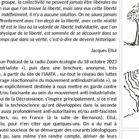
 groupe, la collectivité ne peuvent jamais être libérales ou
n eux que l'on trouve la liberté, mais sans eux cette liberté
indéfiniment, il n'y a aucune solution. On ne saura jamais
frontement avec l'en-deçà de la liberté, avec cette réalité
ctif est le lieu où la volonté de liberté individuelle, que l'on
aphysique de la liberté, est sommée de se découvrir dans sa
mps que dans sa vérité, c'est-à-dire de devenir historique.
Jacques Ellul
ns un Podcast de la radio Zoom écologie du 18 octobre 2023
ustrialiste »), puis dans une brochure, anonyme, très
à partir du site de l'IAATA , sur tout le réseau des luttes
ufrage réactionnaire du mouvement antiindustrialiste »), se
n explicitement destinée à nous mettre en garde contre
t/ou fascisante au sein du mouvement anti-industrialiste.
 de la Décroissance, s'inspire principalement, si ce n'est
 de la technoscience qu'ont développées dans la seconde
aussi profondément anti-autoritaires et/ou anti-fascistes
ers, ou, en France (à la suite de Bernanos), Ellul,
rilio, pour n'en citer que quelques-uns. On a du mal à
si soucieux de se démarquer des courants idéologiques
ient pu, sans même s'en rendre compte,
dériver
de leurs