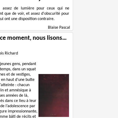
a assez de lumière pour ceux qui ne
nt que de voir, et assez d'obscurité pour
ui ont une disposition contraire.
Blaise Pascal
 ce moment, nous lisons…
ois Richard
 jeunes gens, pendant
 temps, dans un squat
nes et de vestiges,
 en haut d’une butte
’atteinte : chacun
lin et amnésique à
ues années de là,
lés dans ce lieu à leur
 de l’adolescence par
igure impressionnante,
mme bâti de récits et