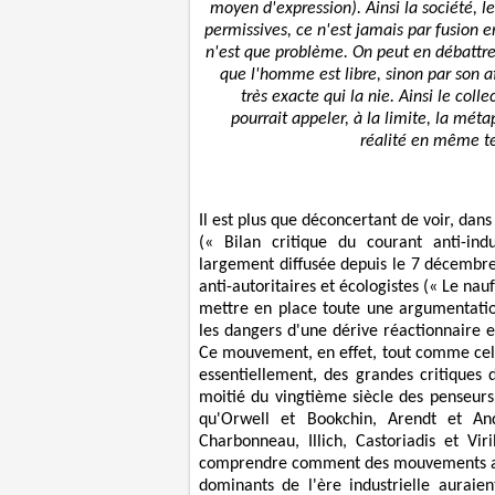
moyen d'expression). Ainsi la société, le
permissives, ce n'est jamais par fusion e
n'est que problème. On peut en débattre 
que l'homme est libre, sinon par son af
très exacte qui la nie. Ainsi le colle
pourrait appeler, à la limite, la mét
réalité en même te
Il est plus que déconcertant de voir, da
(« Bilan critique du courant anti-ind
largement diffusée depuis le 7 décembre, 
anti-autoritaires et écologistes (« Le na
mettre en place toute une argumentatio
les dangers d'une dérive réactionnaire e
Ce mouvement, en effet, tout comme celui
essentiellement, des grandes critiques
moitié du vingtième siècle des penseurs 
qu'Orwell et Bookchin, Arendt et And
Charbonneau, Illich, Castoriadis et Vi
comprendre comment des mouvements aus
dominants de l'ère industrielle aura