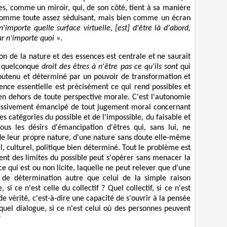
es, comme un miroir, qui, de son côté, tient à sa manière
omme toute assez séduisant, mais bien comme un écran
importe quelle surface virtuelle, [est] d'être là d'abord,
ar n'importe quoi »
.
ion de la nature et des essences est centrale et ne saurait
n quelconque
droit des êtres à n'être pas ce qu'ils sont
qui
 soutenu et déterminé par un pouvoir de transformation et
ence essentielle est précisément ce qui rend possibles et
 en dehors de toute perspective morale. C'est l'autonomie
ogressivement émancipé de tout jugement moral concernant
les catégories du possible et de l'impossible, du faisable et
tous les désirs d'émancipation d'êtres qui, sans lui, ne
 de leur propre nature, d'une nature sans doute elle-même
, culturel, politique bien déterminé. Tout le problème est
ent des limites du possible peut s'opérer sans menacer la
e qui est ou non licite, laquelle ne peut relever que d'une
 de détermination autre que celui de la simple raison
i ce n'est celle du collectif ? Quel collectif, si ce n'est
de vérité, c'est-à-dire une capacité de s'ouvrir à la pensée
 quel dialogue, si ce n'est celui où des personnes peuvent
?