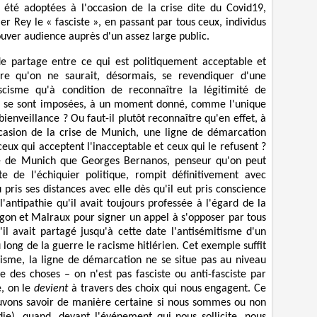
t été adoptées à l'occasion de la crise dite du Covid19,
er Rey le « fasciste », en passant par tous ceux, individus
rouver audience auprès d'un assez large public.
de partage entre ce qui est politiquement acceptable et
ire qu'on ne saurait, désormais, se revendiquer d'une
scisme qu'à condition de reconnaître la légitimité de
les se sont imposées, à un moment donné, comme l'unique
 bienveillance ? Ou faut-il plutôt reconnaître qu'en effet, à
ccasion de la crise de Munich, une ligne de démarcation
eux qui acceptent l'inacceptable et ceux qui le refusent ?
rise de Munich que Georges Bernanos, penseur qu'on peut
te de l'échiquier politique, rompit définitivement avec
 pris ses distances avec elle dès qu'il eut pris conscience
'antipathie qu'il avait toujours professée à l'égard de la
ragon et Malraux pour signer un appel à s'opposer par tous
il avait partagé jusqu'à cette date l'antisémitisme d'un
long de la guerre le racisme hitlérien. Cet exemple suffit
cisme, la ligne de démarcation ne se situe pas au niveau
e des choses – on n'est pas fasciste ou anti-fasciste par
e, on le
devient
à travers des choix qui nous engagent. Ce
ouvons savoir de manière certaine si nous sommes ou non