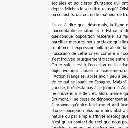
sociales et policières d'urgence qui on
depuis Michea le « traître » jusqu'à Olivi
ou collectifs, qui ont eu le malheur de t
Est-ce à dire que, désormais, la ligne 
inacceptable se situe là ? Est-ce à d
quelconque opposition viscérale au fa
pareilles mesures, sous prétexte qu'el
solution et l'expression unilatérale de la
l'occasion de cette crise, comme à l'o
s'est trouvée brusquement tracée entre c
On le sait, c'est à l'occasion de la c
objectivement classer à l'extrême-droi
l'Action Française, après avoir peu à peu
de ce qui se jouait en Espagne. Malgré l
gauche, il n'hésita pas à se joindre à A
les moyens à Hitler, et, alors même qu'
Drumont, il ne cessa de dénoncer tout au 
à prouver qu'entre fascisme et anti-fas
d'une conception plus ou moins abstrait
nature ou par simple affinité idéologiqu
n'est qu'au contact du réel que nous p