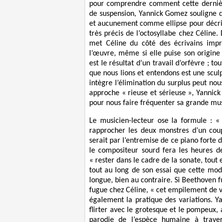
pour comprendre comment cette dernière
de suspension, Yannick Gomez souligne qu
et aucunement comme ellipse pour décrir
très précis de l’octosyllabe chez Céline
met Céline du côté des écrivains impr
l’œuvre, même si elle puise son origine
est le résultat d’un travail d’orfèvre ; 
que nous lions et entendons est une sculp
intègre l’élimination du surplus peut nous
approche « rieuse et sérieuse », Yannic
pour nous faire fréquenter sa grande mus
Le musicien-lecteur ose la formule : « 
rapprocher les deux monstres d’un cou
serait par l’entremise de ce piano forte
le compositeur sourd fera les heures de 
« rester dans le cadre de la sonate, tou
tout au long de son essai que cette mo
longue, bien au contraire. Si Beethoven fu
fugue chez Céline, « cet empilement de 
également la pratique des variations.
flirter avec le grotesque et le pompeux, a
parodie de l’espèce humaine à trave