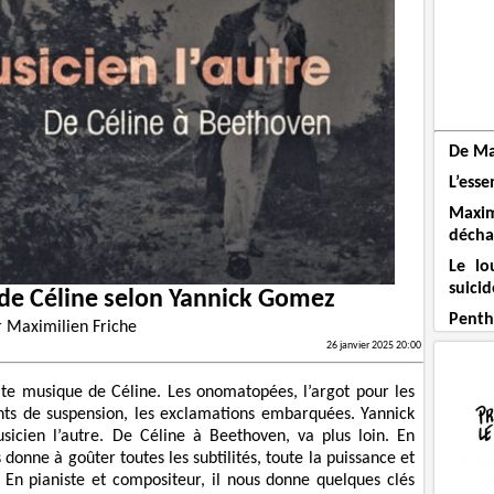
De Ma
L’esse
Maxi
décha
Le lo
suicid
de Céline selon Yannick Gomez
Penthi
r
Maximilien Friche
26 janvier 2025 20:00
te musique de Céline. Les onomatopées, l’argot pour les
oints de suspension, les exclamations embarquées. Yannick
sicien l’autre. De Céline à Beethoven, va plus loin. En
donne à goûter toutes les subtilités, toute la puissance et
. En pianiste et compositeur, il nous donne quelques clés