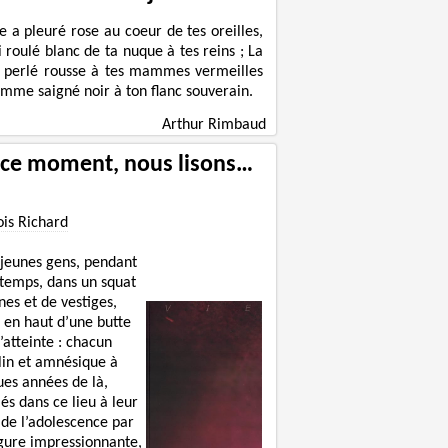
le a pleuré rose au coeur de tes oreilles,
ni roulé blanc de ta nuque à tes reins ; La
 perlé rousse à tes mammes vermeilles
omme saigné noir à ton flanc souverain.
Arthur Rimbaud
 ce moment, nous lisons…
ois Richard
 jeunes gens, pendant
 temps, dans un squat
nes et de vestiges,
 en haut d’une butte
’atteinte : chacun
lin et amnésique à
ues années de là,
lés dans ce lieu à leur
 de l’adolescence par
igure impressionnante,