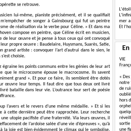
opérette se retrouve.
L'étoi
L'infi
icien lui-même, pianiste précisément, et il se qualifiait
mer a
 m’empêcher de songer à Gainsbourg qui fut un peintre
Et l'h
asme de réalisation via le verbe pour Céline. » Et dans ma
thoven compose en peintre, que Céline écrit en musicien,
re de leur œuvre et je pense à tous ceux qui ont convoqué
ns leur propre œuvre : Baudelaire, Huysmans, Suarès, Satie,
En
 grand artiste : convoquer l’art d’autrui dans le sien, le
s’est choisie.
VIE
Franç
z égraine les points communs entre les génies de leur art
orte que le microcosme épouse le macrocosme. Ils savent
« Des
iniment grand ». Et pour ce faire, ils semblent être dotés
notre
leur œuvre leur temps. Il faut dire que tous deux ont livré
de rui
vré bataille dans leur vie. L’outrance leur sert de poésie
oublié
uffrance.
hors d
orphe
p l’avers et le revers d’une même médaille. » Et si les
quelq
e à cette dernière peut être rapprochée. Leur recherche
réveil
ne utopie pacifiste d’une fraternité. Via leurs œuvres, il
sortie
’effacement de l’ardoise salée d’une vie d’épreuves », qu’à
une f
e à la joie est bien évidemment le climax qui le symbolise.