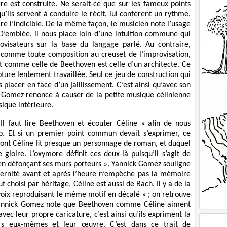
 est construite. Ne serait-ce que sur les fameux points
’ils servent à conduire le récit, lui confèrent un rythme,
e l’indicible. De la même façon, le musicien note l’usage
. D’emblée, il nous place loin d’une intuition commune qui
ovisateurs sur la base du langage parlé. Au contraire,
 comme toute composition au creuset de l’improvisation,
tout comme celle de Beethoven est celle d’un architecte. Ce
ture lentement travaillée. Seul ce jeu de construction qui
 placer en face d’un jaillissement. C’est ainsi qu’avec son
k Gomez renonce à causer de la petite musique célinienne
ique intérieure.
Il faut lire Beethoven et écouter Céline » afin de nous
p. Et si un premier point commun devait s’exprimer, ce
 dont Céline fit presque un personnage de roman, et duquel
gloire. L’oxymore définit ces deux-là puisqu’il s’agit de
t en défonçant ses murs porteurs ». Yannick Gomez souligne
dernité avant et après l’heure n’empêche pas la mémoire
t choisi par héritage, Céline est aussi de Bach. Il y a de la
voix reproduisant le même motif en décalé » ; on retrouve
 Yannick Gomez note que Beethoven comme Céline aiment
vec leur propre caricature, c’est ainsi qu’ils expriment la
rs eux-mêmes et leur œuvre. C’est dans ce trait de