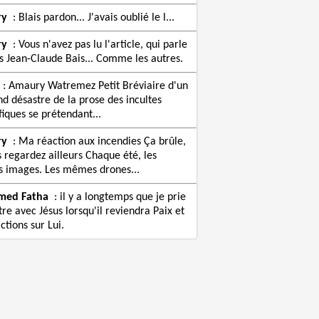
ry
:
Blais pardon... J'avais oublié le l...
ry
:
Vous n'avez pas lu l'article, qui parle
s Jean-Claude Bais... Comme les autres.
:
Amaury Watremez Petit Bréviaire d'un
nd désastre de la prose des incultes
fiques se prétendant...
ry
:
Ma réaction aux incendies Ça brûle,
s regardez ailleurs Chaque été, les
images. Les mêmes drones...
med Fatha
:
il y a longtemps que je prie
re avec Jésus lorsqu'il reviendra Paix et
ctions sur Lui.