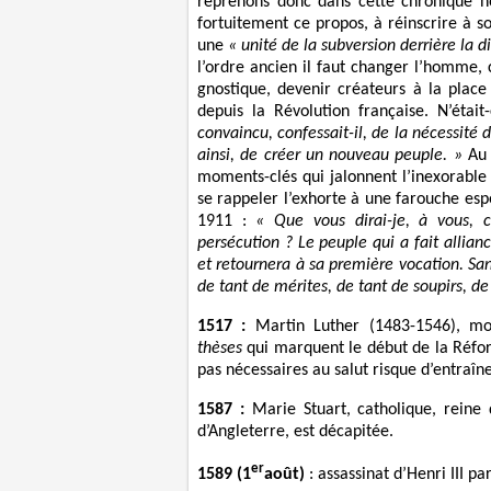
reprenons donc dans cette chronique non
fortuitement ce propos, à réinscrire à son
une
« unité de la subversion derrière la d
l’ordre ancien il faut changer l’homm
gnostique, devenir créateurs à la plac
depuis la Révolution française. N’était
convaincu, confessait-il, de la nécessité 
ainsi, de créer un nouveau peuple. »
Au 
moments-clés qui jalonnent l’inexorable 
se rappeler l’exhorte à une farouche es
1911 :
« Que vous dirai-je, à vous, c
persécution ? Le peuple qui a fait allia
et retournera à sa première vocation. Sans
de tant de mérites, de tant de soupirs, de
1517 :
Martin Luther (1483-1546), mo
thèses
qui marquent le début de la Réfo
pas nécessaires au salut risque d’entra
1587 :
Marie Stuart, catholique, reine 
d’Angleterre, est décapitée.
er
1589 (1
août)
: assassinat d’Henri III p