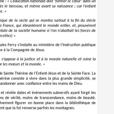
nne :
« L’éducation nationale doit
"former le cœur
" dans un
 le berceau, et même avant sa naissance ; car l’enfant
ie. »
nique de la secte qui se montra surtout à la fin du siècle
la France, qui ébranlèrent le monde entier, et, prouvèrent
totale de la société humaine si l’on n’abattait les forces de
secrètes) »
es Ferry s’installe au ministère de l’Instruction publique
ite à la Compagnie de Jésus.
s’oppose à la justice et à la morale naturelle et ruine la
r les mœurs et la morale. »
de Sainte Thérèse de l’Enfant-Jésus et de la Sainte Face. La
hérèse consiste à vivre dans la plus grande simplicité, se
’abandonner avec confiance entre les mains de Dieu.
 et révèle dates et événements subversifs ayant forgé les
moins de vérité, moins de transcendance, moins de beauté.
tivement figurer en bonne place dans la bibliothèque de
vent que la foi renverse parfois les montagnes.