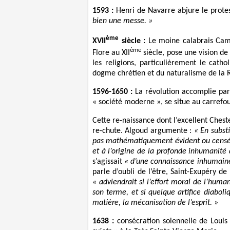
1593 :
Henri de Navarre abjure le protes
bien une messe. »
ème
XVII
siècle :
Le moine calabrais Campa
ème
Flore au XII
siècle, pose une vision de 
les religions, particulièrement le cath
dogme chrétien et du naturalisme de la 
1596-1650 :
La révolution accomplie par
« société moderne », se situe au carrefo
Cette re-naissance dont l’excellent Cheste
re-chute. Algoud argumente :
« En substi
pas mathématiquement évident ou censé 
et à l’origine de la profonde inhumanité
s’agissait
« d’une connaissance inhumaine
parle d’oubli de l’être, Saint-Exupéry de
« adviendrait si l’effort moral de l’hum
son terme, et si quelque artifice diaboliq
matière, la mécanisation de l’esprit. »
1638 :
consécration solennelle de Louis 