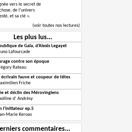
gnée vers le secret de
chose, de l’univers
sté, et sa clé ».
(voir toutes nos lectures)
Les plus lus...
publique de Gaïa, d’Alexis Legayet
runo Lafourcade
urage contre son époque
régory Rateau
 écrivain fauve et coupeur de têtes
aximilien Friche
e et déclin des Mérovingiens
olline d' Andrésy
 l’initiateur ep.5
ean-Marie Keroas
erniers commentaires...