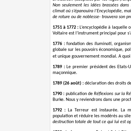
Non seulement les idées brassées dans l
climat où s’épanouira l’Encyclopédie, mais 
de roture ou de noblesse- trouvera son pr
1751 à 1772 :
L’encyclopédie à laquelle 
Voltaire est l’instrument principal pour s’
1776 :
fondation des
Iluminati
, organis
globale sur les pouvoirs économique, poli
et unique gouvernement mondial. A quoi 
1789 :
Le premier président des Etats-U
maçonnique.
1789 (26 août) :
déclaration des droits d
1790 :
publication de
Réflexions sur la R
Burke. Nous y reviendrons dans une pro
1792 :
La Terreur est instaurée. La mo
population et réduire les modérés au sile
destruction totale de tout ce qui lui est o