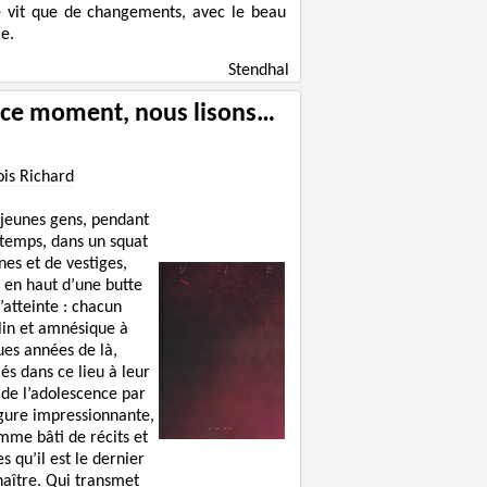
e vit que de changements, avec le beau
e.
Stendhal
 ce moment, nous lisons…
ois Richard
 jeunes gens, pendant
 temps, dans un squat
nes et de vestiges,
 en haut d’une butte
’atteinte : chacun
lin et amnésique à
ues années de là,
lés dans ce lieu à leur
 de l’adolescence par
igure impressionnante,
mme bâti de récits et
s qu’il est le dernier
naître. Qui transmet