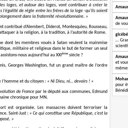
es loges, et autour des loges, vont contribuer à créer le
Amau
l’égalité de règle entre les frères de la loge -qu’ils soient
olongement dans la fraternité révolutionnaire. »
Amau
de vou
ont contribué d’Alembert, Diderot, Montesquieu, Rousseau,
attaquer à la religion, à la tradition, à l’autorité de Rome.
gicébé
... Gra
me dont les membres voués à Satan veulent la mainmise
scienti
tique, militaire et religieux dans le but de former un seul
ème
assistons-nous aujourd’hui au XXI
siècle ?
Amau
et vou
nis, Georges Washington, fut un grand maître de l’ordre
mêmes 
Moha
e l’homme et du citoyen :
« Ni Dieu, ni… devoirs ! »
pour êt
Bénédi
évolution de France
par le député aux communes, Edmund
chaine chronique pour MN.
rt est organisée. Les massacres doivent terroriser la
nce. Saint-Just :
« Ce qui constitue une République, c’est la
pposé. »