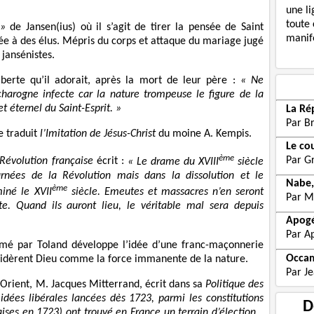
une li
toute 
 »
de Jansen(ius) où il s’agit de tirer la pensée de Saint
manife
ée à des élus. Mépris du corps et attaque du mariage jugé
jansénistes.
berte qu’il adorait, après la mort de leur père :
« Ne
arogne infecte car la nature trompeuse le figure de la
 éternel du Saint-Esprit. »
La Ré
Par B
e traduit
l’Imitation de Jésus-Christ
du moine A. Kempis.
Le co
ème
Par G
Révolution française
écrit :
« Le drame du XVIII
siècle
urnées de la Révolution mais dans la dissolution et le
Nabe,
ème
iné le XVII
siècle. Emeutes et massacres n’en seront
Par M
te. Quand ils auront lieu, le véritable mal sera depuis
Apogé
Par Ap
é par Toland développe l’idée d’une franc-maçonnerie
Occam
nsidèrent Dieu comme la force immanente de la nature.
Par J
rient, M. Jacques Mitterrand, écrit dans sa
Politique des
 idées libérales lancées dès 1723, parmi les constitutions
D
aises en 1723) ont trouvé en France un terrain d’élection…