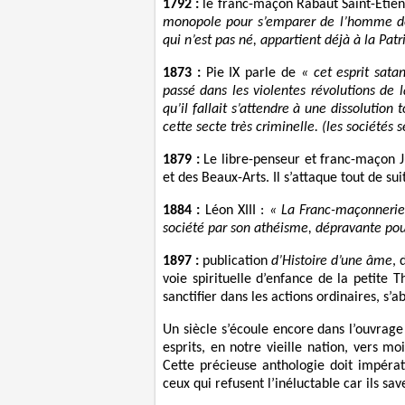
1792 :
le franc-maçon Rabaut Saint-Etie
monopole pour s’emparer de l’homme dès
qui n’est pas né, appartient déjà à la Patr
1873 :
Pie IX parle de
« cet esprit sata
passé dans les violentes révolutions de 
qu’il fallait s’attendre à une dissolution 
cette secte très criminelle. (les sociétés 
1879 :
Le libre-penseur et franc-maçon Jul
et des Beaux-Arts. Il s’attaque tout de su
1884 :
Léon XIII :
« La Franc-maçonnerie 
société par son athéisme, dépravante pou
1897 :
publication
d’Histoire d’une âme
, 
voie spirituelle d’enfance de la petite T
sanctifier dans les actions ordinaires, s
Un siècle s’écoule encore dans l’ouvrage
esprits, en notre vieille nation, vers 
Cette précieuse anthologie doit impéra
ceux qui refusent l’inéluctable car ils sa