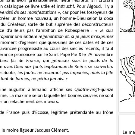
 sans avoir préalablement invité l’éditeur, s’il croisait
 catalogue ce livre utile et instructif. Pour Algoud, il y a
iversité de ses manifestations »
, car pour les fossoyeurs de
e, créer un homme nouveau, un homme-Dieu selon la doxa
e du Créateur, sorte de but suprême des déconstructeurs
-ce d’ailleurs pas l’ambition de Robespierre :
« Je suis
d’opérer une entière régénération et, si je peux m’exprimer
moment d’égrener quelques-unes de ces dates et de ces
avancée progressiste au cours des siècles récents, il faut
pérance prononcée par le Saint Pape Pie X le 29 novembre
hers fils de France, qui gémissez sous le poids de la
nce avec Dieu aux fonts baptismaux de Reims se convertira
 doute, les fautes ne resteront pas impunies, mais la fille
 tant de larmes, ne périra jamais. »
ine augustin allemand, affiche ses
Quatre-vingt-quinze
rme. La maxime selon laquelle les bonnes œuvres ne sont
îner un relâchement des mœurs.
de France puis d’Ecosse, légitime prétendante au trône
ar le moine ligueur Jacques Clément.
Le ma