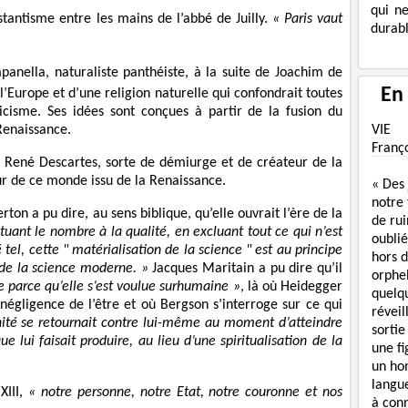
qui n
tantisme entre les mains de l’abbé de Juilly.
« Paris vaut
durabl
nella, naturaliste panthéiste, à la suite de Joachim de
En
l’Europe et d’une religion naturelle qui confondrait toutes
olicisme. Ses idées sont conçues à partir de la fusion du
VIE
Renaissance.
Franç
 René Descartes, sorte de démiurge et de créateur de la
ur de ce monde issu de la Renaissance.
« Des
notre
rton a pu dire, au sens biblique, qu’elle ouvrait l’ère de la
de rui
tuant le nombre à la qualité, en excluant tout ce qui n’est
oublié
tel, cette
" matérialisation de la science
" est au principe
hors d
 de la science moderne. »
Jacques Maritain a pu dire qu’il
orphe
 parce qu’elle s’est voulue surhumaine »
, là où Heidegger
quelq
 négligence de l’être et où Bergson s’interroge sur ce qui
réveil
anité se retournait contre lui-même au moment d’atteindre
sortie
ue lui faisait produire, au lieu d’une spiritualisation de la
une f
un ho
langue
XIII,
« notre personne, notre Etat, notre couronne et nos
à con