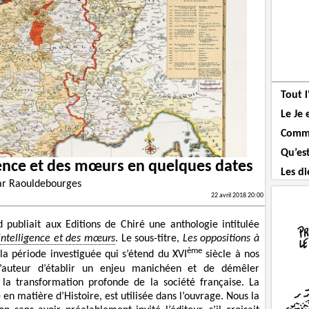
Tout 
Le Je 
Comme
Qu’es
igence et des mœurs en quelques dates
Les di
ar
Raouldebourges
22 avril 2018 20:00
publiait aux Editions de Chiré une anthologie intitulée
’intelligence et des mœurs
. Le sous-titre,
Les oppositions à
ème
 la période investiguée qui s’étend du XVI
siècle à nos
 l’auteur d’établir un enjeu manichéen et de démêler
 la transformation profonde de la société française. La
n matière d’Histoire, est utilisée dans l’ouvrage. Nous la