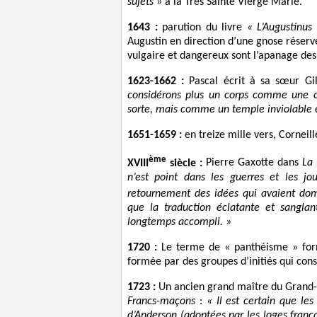
sujets »
à la Très Sainte Vierge Marie.
1643 :
parution du livre
« L’Augustinus
Augustin en direction d’une gnose réserv
vulgaire et dangereux sont l’apanage des 
1623-1662 :
Pascal écrit à sa sœur Gil
considérons plus un corps comme une ch
sorte, mais comme un temple inviolable et
1651-1659 :
en treize mille vers, Corneill
ème
XVIII
siècle :
Pierre Gaxotte dans
La 
n’est point dans les guerres et les jo
retournement des idées qui avaient dom
que la traduction éclatante et sanglan
longtemps accompli. »
1720 :
Le terme de « panthéisme » form
formée par des groupes d’initiés qui co
1723 :
Un ancien grand maître du Grand-O
Francs-maçons
:
« Il est certain que les
d’Anderson (adoptées par les loges franç