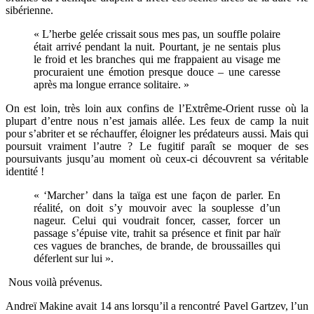
sibérienne.
« L’herbe gelée crissait sous mes pas, un souffle polaire
était arrivé pendant la nuit. Pourtant, je ne sentais plus
le froid et les branches qui me frappaient au visage me
procuraient une émotion presque douce – une caresse
après ma longue errance solitaire. »
On est loin, très loin aux confins de l’Extrême-Orient russe où la
plupart d’entre nous n’est jamais allée. Les feux de camp la nuit
pour s’abriter et se réchauffer, éloigner les prédateurs aussi. Mais qui
poursuit vraiment l’autre ? Le fugitif paraît se moquer de ses
poursuivants jusqu’au moment où ceux-ci découvrent sa véritable
identité !
« ‘Marcher’ dans la taïga est une façon de parler. En
réalité, on doit s’y mouvoir avec la souplesse d’un
nageur. Celui qui voudrait foncer, casser, forcer un
passage s’épuise vite, trahit sa présence et finit par haïr
ces vagues de branches, de brande, de broussailles qui
déferlent sur lui ».
Nous voilà prévenus.
Andreï Makine avait 14 ans lorsqu’il a rencontré Pavel Gartzev, l’un