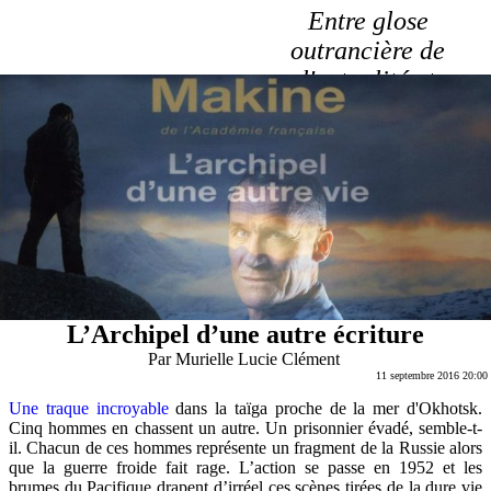
Entre glose
outrancière de
l'actualité et
laboratoire du Verbe
L’Archipel d’une autre écriture
Par
Murielle Lucie Clément
11 septembre 2016 20:00
Une traque incroyable
dans la taïga proche de la mer d'Okhotsk.
Cinq hommes en chassent un autre. Un prisonnier évadé, semble-t-
il. Chacun de ces hommes représente un fragment de la Russie alors
que la guerre froide fait rage. L’action se passe en 1952 et les
brumes du Pacifique drapent d’irréel ces scènes tirées de la dure vie