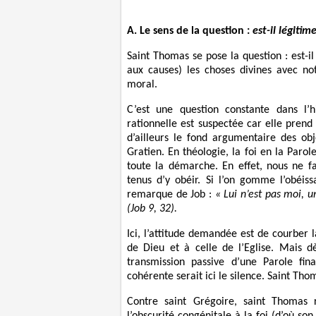
A. Le sens de la question :
est-il légitim
Saint Thomas se pose la question : est-i
aux causes) les choses divines avec no
moral.
C’est une question constante dans l’h
rationnelle est suspectée car elle prend
d’ailleurs le fond argumentaire des ob
Gratien. En théologie, la foi en la Parol
toute la démarche. En effet, nous ne f
tenus d’y obéir. Si l’on gomme l’obéiss
remarque de Job :
« Lui n’est pas moi, 
(Job 9, 32).
Ici, l’attitude demandée est de courber l
de Dieu et à celle de l’Eglise. Mais dès
transmission passive d’une Parole fin
cohérente serait ici le silence. Saint Tho
Contre saint Grégoire, saint Thomas r
l’obscurité congénitale à la foi (d’où son