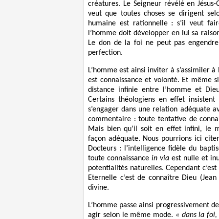
créatures. Le Seigneur révélé en Jésus-
veut que toutes choses se dirigent sel
humaine est rationnelle : s’il veut fa
l’homme doit développer en lui sa raison
Le don de la foi ne peut pas engendrer
perfection.
L’homme est ainsi inviter à s’assimiler à 
est connaissance et volonté. Et même si l
distance infinie entre l’homme et Die
Certains théologiens en effet insiste
s’engager dans une relation adéquate av
commentaire : toute tentative de conna
Mais bien qu’il soit en effet infini, 
façon adéquate. Nous pourrions ici cite
Docteurs : l’intelligence fidèle du bapt
toute connaissance
in via
est nulle et in
potentialités naturelles. Cependant c’est 
Eternelle c’est de connaître Dieu (Jean
divine.
L’homme passe ainsi progressivement de la
agir selon le même mode.
« dans la foi