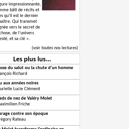
igure impressionnante,
mme bâti de récits et
s qu’il est le dernier
naître. Qui transmet
gnée vers le secret de
chose, de l’univers
sté, et sa clé ».
(voir toutes nos lectures)
Les plus lus...
asse du salut ou la chute d'un homme
rançois Richard
eu aux années noires
urielle Lucie Clément
ieds de nez de Valéry Molet
aximilien Friche
urage contre son époque
régory Rateau