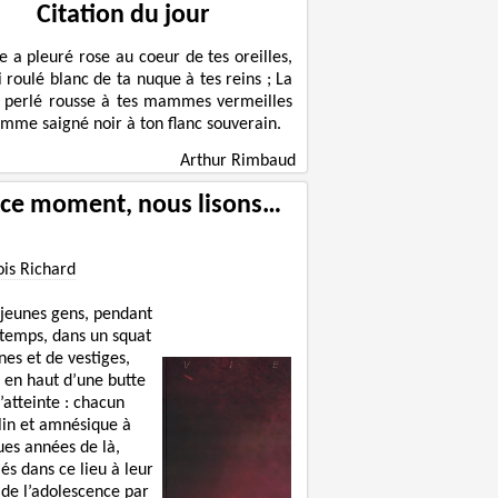
Citation du jour
le a pleuré rose au coeur de tes oreilles,
ni roulé blanc de ta nuque à tes reins ; La
 perlé rousse à tes mammes vermeilles
omme saigné noir à ton flanc souverain.
Arthur Rimbaud
 ce moment, nous lisons…
ois Richard
 jeunes gens, pendant
 temps, dans un squat
nes et de vestiges,
 en haut d’une butte
’atteinte : chacun
lin et amnésique à
ues années de là,
lés dans ce lieu à leur
 de l’adolescence par