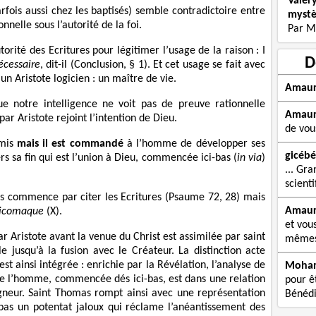
Valér
arfois aussi chez les baptisés) semble contradictoire entre
mystè
nnelle sous l’autorité de la foi.
Par M
rité des Ecritures pour légitimer l’usage de la raison : I
D
écessaire
, dit-il (Conclusion, § 1). Et cet usage se fait avec
n Aristote logicien : un maître de vie.
Amau
ue notre intelligence ne voit pas de preuve rationnelle
Amau
ar Aristote rejoint l’intention de Dieu.
de vou
rmis
mais il est commandé
à l’homme de développer ses
gicébé
rs sa fin qui est l’union à Dieu, commencée ici-bas (
in via
)
... Gra
scienti
s commence par citer les Ecritures (Psaume 72, 28) mais
Amau
Nicomaque
(X).
et vou
 Aristote avant la venue du Christ est assimilée par saint
mêmes 
jusqu’à la fusion avec le Créateur. La distinction acte
st ainsi intégrée : enrichie par la Révélation, l’analyse de
Moha
 de l’homme, commencée dés ici-bas, est dans une relation
pour êt
gneur. Saint Thomas rompt ainsi avec une représentation
Bénédi
 pas un potentat jaloux qui réclame l’anéantissement des