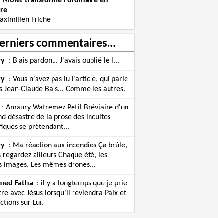
y Molet transforme l’ordinaire en
re
aximilien Friche
erniers commentaires...
ry
:
Blais pardon... J'avais oublié le l...
ry
:
Vous n'avez pas lu l'article, qui parle
s Jean-Claude Bais... Comme les autres.
:
Amaury Watremez Petit Bréviaire d'un
nd désastre de la prose des incultes
fiques se prétendant...
ry
:
Ma réaction aux incendies Ça brûle,
s regardez ailleurs Chaque été, les
images. Les mêmes drones...
med Fatha
:
il y a longtemps que je prie
re avec Jésus lorsqu'il reviendra Paix et
ctions sur Lui.