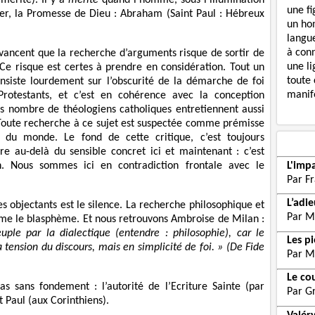
une f
nter, la Promesse de Dieu : Abraham (Saint Paul : Hébreux
un ho
langue
à con
avancent que la recherche d’arguments risque de sortir de
une li
 Ce risque est certes à prendre en considération. Tout un
toute 
siste lourdement sur l’obscurité de la démarche de foi
manife
Protestants, et c’est en cohérence avec la conception
ais nombre de théologiens catholiques entretiennent aussi
. Toute recherche à ce sujet est suspectée comme prémisse
e du monde. Le fond de cette critique, c’est toujours
re au-delà du sensible concret ici et maintenant : c’est
ion. Nous sommes ici en contradiction frontale avec le
L'imp
Par F
L’adi
s objectants est le silence. La recherche philosophique et
Par M
même le blasphème. Et nous retrouvons Ambroise de Milan :
ple par la dialectique (entendre : philosophie), car le
Les p
tension du discours, mais en simplicité de foi. » (De Fide
Par M
Le co
pas sans fondement : l’autorité de l’Ecriture Sainte (par
Par G
t Paul (aux Corinthiens).