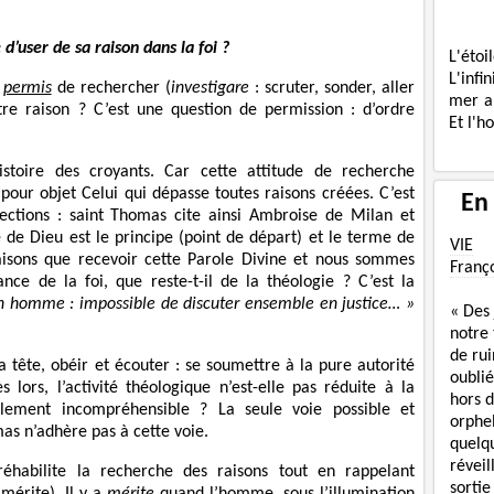
e d’user de sa raison dans la foi ?
L'étoi
L'infi
l
permis
de rechercher (
investigare
: scruter, sonder, aller
mer a
tre raison ? C’est une question de permission : d’ordre
Et l'h
istoire des croyants. Car cette attitude de recherche
 pour objet Celui qui dépasse toutes raisons créées. C’est
En
jections : saint Thomas cite ainsi Ambroise de Milan et
e de Dieu est le principe (point de départ) et le terme de
VIE
aisons que recevoir cette Parole Divine et nous sommes
Franç
ance de la foi, que reste-t-il de la théologie ? C’est la
un homme : impossible de discuter ensemble en justice… »
« Des
notre
de rui
a tête, obéir et écouter : se soumettre à la pure autorité
oublié
 lors, l’activité théologique n’est-elle pas réduite à la
hors d
alement incompréhensible ? La seule voie possible et
orphe
mas n’adhère pas à cette voie.
quelq
réveil
éhabilite la recherche des raisons tout en rappelant
sortie
 mérite). Il y a
mérite
quand l’homme, sous l’illumination