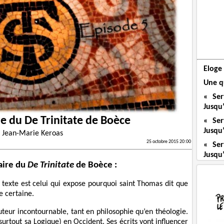
Eloge 
Une qu
« Ser
Jusqu’
 du De Trinitate de Boèce
« Ser
Jusqu’
r
Jean-Marie Keroas
25 octobre 2015 20:00
« Ser
Jusqu’
aire du
De Trinitate
de Boèce :
e texte est celui qui expose pourquoi saint Thomas dit que
e certaine.
eur incontournable, tant en philosophie qu’en théologie.
(surtout sa Logique) en Occident. Ses écrits vont influencer