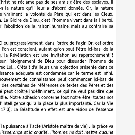
Christ ne réclame pas de ses amis d’être des esclaves. Il
on la nature qu’Il leur a d’abord donnée. Or, la nature
ire vraiment la volonté du Père qui est dans les Cieux,
. La Gloire de Dieu, c’est l’homme vivant dans la liberté.
 l’abolition de la raison humaine mais au contraire sa
Dieu progressivement, dans l’ordre de l’agir. Or, cet ordre
’on est conscient, autant qu’on peut l’être ici-bas, de la
u, la Révélation est une invitation au rapprochement !
nt sur l’éloignement de Dieu pour dissuader l’homme de
ec Lui… C’était d’ailleurs une objection présente dans ce
issance adéquate est condamnée car le terme est infini.
le mouvement de connaissance peut commencer ici-bas de
r des centaines de références de textes des Pères et des
isé peut croître indéfiniment, ce qui ne veut pas dire que
utile. Notre adhésion concerne tout notre être, toutes nos
l’intelligence qui a la place la plus importante. Car la Vie
 17,3). La Béatitude en effet est une vision de l’essence
 puissance à l’acte (Aristote maître de vie) : la grâce va
, l’espérance et la charité, l’homme ne doit mettre aucune