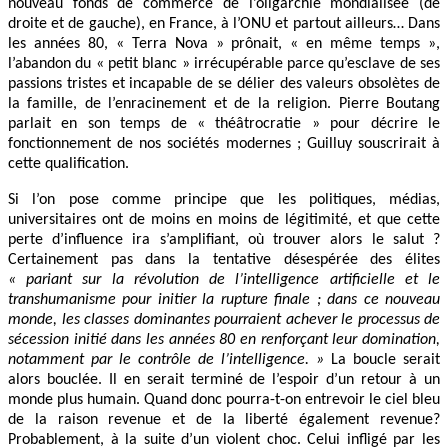
nouveau fonds de commerce de l’oligarchie mondialisée (de
droite et de gauche), en France, à l’ONU et partout ailleurs… Dans
les années 80, « Terra Nova » prônait, « en même temps »,
l’abandon du « petit blanc » irrécupérable parce qu’esclave de ses
passions tristes et incapable de se délier des valeurs obsolètes de
la famille, de l’enracinement et de la religion. Pierre Boutang
parlait en son temps de « théâtrocratie » pour décrire le
fonctionnement de nos sociétés modernes ; Guilluy souscrirait à
cette qualification.
Si l’on pose comme principe que les politiques, médias,
universitaires ont de moins en moins de légitimité, et que cette
perte d’influence ira s’amplifiant, où trouver alors le salut ?
Certainement pas dans la tentative désespérée des élites
« pariant sur la révolution de l’intelligence artificielle et le
transhumanisme pour initier la rupture finale ; dans ce nouveau
monde, les classes dominantes pourraient achever le processus de
sécession initié dans les années 80 en renforçant leur domination,
notamment par le contrôle de l’intelligence. »
La boucle serait
alors bouclée. Il en serait terminé de l’espoir d’un retour à un
monde plus humain. Quand donc pourra-t-on entrevoir le ciel bleu
de la raison revenue et de la liberté également revenue?
Probablement, à la suite d’un violent choc. Celui infligé par les