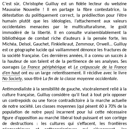
C’est sûr, Christophe Guilluy est un fidèle lecteur du webzine
Mauvaise Nouvelle ! Il en partage la fibre contestatrice, la
détestation du politiquement correct, la prédilection pour l’être
humain plutôt que les idéologies, l’attachement aux valeurs
occidentales menacées par le multiculturalisme, le goût
immodéré de la liberté. Il en consulte vraisemblablement la
bibliothèque de combat riche d’auteurs à la pensée forte, les
Michéa, Delsol, Gauchet, Finkielkraut, Zemmour, Orwell… Guilluy
est ce géographe lucide qui vaillamment dénonce les fractures de
la société française. Ces dernières années, il a connu un succès à
la hauteur de son talent et de la pertinence de ses analyses. Ses
ouvrages
La France périphérique
et
Le crépuscule de la France
d’en haut
ont eu un large retentissement. Il récidive avec le livre
No Society
, sous-titré
La fin de la classe moyenne occidentale
.
Antimondialiste à la sensibilité de gauche, viscéralement relié à la
culture française, Guilluy considère qu’il faut à tout prix opposer
un contrepoids ou une force contradictoire à la marche actuelle
de notre société. Les classes moyennes (qui pèsent 60 à 70% de la
population de notre pays) incarnent pour lui cette nécessaire
figure d’opposition au marché libéral tout-puissant et son cortège
de destructions : les cultures qui s’effacent, les frontières