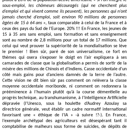
sous-emploi, les chômeurs découragés (qui ne cherchent plus
d’emploi et qui vivent comme ils peuvent), les personnes qui n’ont
jamais cherché d’emploi, soit environ 90 millions de personnes
âgées de 15 à 64 ans »
, taux comparable à celui de la France et à
ceux des pays du Sud de l’Europe. 20% !!! En France, les jeunes de
15 à 35 ans sans emploi, sans formation et sans enseignement
sont au nombre de 2,8 millions pour un total de 17 millions. Que
celui qui veut prouver la supériorité de la mondialisation se lève
le premier ! Bien sûr, paré de son universalisme, ce fort en
thèmes qui osera s’exposer le doigt en l’air expliquera à ses
camarades de classe que la globalisation a permis de sortir de la
misère des millions de Chinois et d’Indiens. Casse occidentale d’un
côté mais gains pour d’anciens damnés de la terre de l’autre.
Cette vision ne dit bien sûr pas comment on relèvera la classe
moyenne occidentale moribonde, ni comment on redonnera la
prééminence à l’humain plutôt qu’à la course démentielle au
progrès technique, au transhumanisme, à l’Intelligence Artificielle
dépravée (l’Unesco, sous la houlette d’Audrey Azoulay sa
directrice générale, veut établir un cadre normatif international
favorisant une « éthique de l’IA » -à suivre !?-). En France,
l’exemple archétypal des agriculteurs est désespérant tant il
comptabilise de malheurs sous forme de suicides, de dépôts de