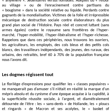
« anywhere ». Sédentaires versus nomades. Adeptes du « retour
au village » ou de l’enracinement contre partisans du
« bougisme » dans la société relative ou liquide. Perdants contre
gagnants de la mondialisation. Victimes de la folle et irrépressible
mécanique de destruction sociale contre élaborateurs du plus
grand plan social de l’Histoire. Pays réel et concret luttant (sans
armes égales) contre le royaume sans frontières de l’hyper-
marché, l’hyper-mobilité, l’hyper-libéralisme et l’hyper-richesse.
Rappelons que dans ces périphéries, nous trouvons les ouvriers,
les agriculteurs, les employés, des cols bleus et des petits cols
blancs, des travailleurs indépendants, des jeunes, des ruraux, des
urbains, des retraités, bref 60 à 70% de la population française
nous l’avons dit.
Les dogmes régissent tout
Le florilège d’expressions pour qualifier les « classes populaires »
ne manquerait pas d’amuser s’il n’était en réalité la marque d’un
mépris absolu et du cynisme d’une époque acquise à la cupidité, à
la superficielle réussite sociale, à l’argent, et diamétralement
détournée de l’être : les « sans-dents » de Hollande, les « ploucs
et ringards » de Macron et ses acolytes, le « basket of