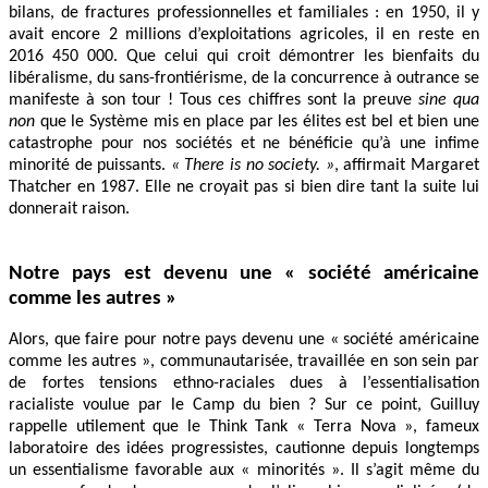
bilans, de fractures professionnelles et familiales : en 1950, il y
avait encore 2 millions d’exploitations agricoles, il en reste en
2016 450 000. Que celui qui croit démontrer les bienfaits du
libéralisme, du sans-frontiérisme, de la concurrence à outrance se
manifeste à son tour ! Tous ces chiffres sont la preuve
sine qua
non
que le Système mis en place par les élites est bel et bien une
catastrophe pour nos sociétés et ne bénéficie qu’à une infime
minorité de puissants.
« There is no society. »
, affirmait Margaret
Thatcher en 1987. Elle ne croyait pas si bien dire tant la suite lui
donnerait raison.
Notre pays est devenu une « société américaine
comme les autres »
Alors, que faire pour notre pays devenu une « société américaine
comme les autres », communautarisée, travaillée en son sein par
de fortes tensions ethno-raciales dues à l’essentialisation
racialiste voulue par le Camp du bien ? Sur ce point, Guilluy
rappelle utilement que le Think Tank « Terra Nova », fameux
laboratoire des idées progressistes, cautionne depuis longtemps
un essentialisme favorable aux « minorités ». Il s’agit même du