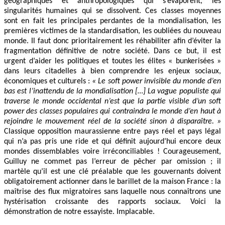
géographiques et anthropologiques qui s’évaporent, les
singularités humaines qui se dissolvent. Ces classes moyennes
sont en fait les principales perdantes de la mondialisation, les
premières victimes de la standardisation, les oubliées du nouveau
monde. Il faut donc prioritairement les réhabiliter afin d’éviter la
fragmentation définitive de notre société. Dans ce but, il est
urgent d’aider les politiques et toutes les élites « bunkerisées »
dans leurs citadelles à bien comprendre les enjeux sociaux,
économiques et culturels :
« Le soft power invisible du monde d’en
bas est l’inattendu de la mondialisation […] La vague populiste qui
traverse le monde occidental n’est que la partie visible d’un soft
power des classes populaires qui contraindra le monde d’en haut à
rejoindre le mouvement réel de la société sinon à disparaître. »
Classique opposition maurassienne entre pays réel et pays légal
qui n’a pas pris une ride et qui définit aujourd’hui encore deux
mondes dissemblables voire irréconciliables ! Courageusement,
Guilluy ne commet pas l’erreur de pêcher par omission ; il
martèle qu’il est une clé préalable que les gouvernants doivent
obligatoirement actionner dans le barillet de la maison France : la
maîtrise des flux migratoires sans laquelle nous connaîtrons une
hystérisation croissante des rapports sociaux. Voici la
démonstration de notre essayiste. Implacable.