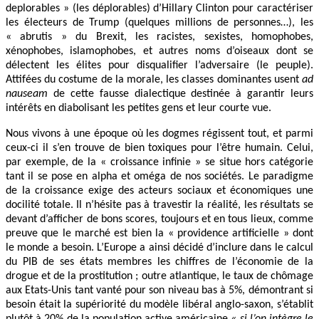
deplorables » (les déplorables) d’Hillary Clinton pour caractériser
les électeurs de Trump (quelques millions de personnes…), les
« abrutis » du Brexit, les racistes, sexistes, homophobes,
xénophobes, islamophobes, et autres noms d’oiseaux dont se
délectent les élites pour disqualifier l’adversaire (le peuple).
Attifées du costume de la morale, les classes dominantes usent
ad
nauseam
de cette fausse dialectique destinée à garantir leurs
intérêts en diabolisant les petites gens et leur courte vue.
Nous vivons à une époque où les dogmes régissent tout, et parmi
ceux-ci il s’en trouve de bien toxiques pour l’être humain. Celui,
par exemple, de la « croissance infinie » se situe hors catégorie
tant il se pose en alpha et oméga de nos sociétés. Le paradigme
de la croissance exige des acteurs sociaux et économiques une
docilité totale. Il n’hésite pas à travestir la réalité, les résultats se
devant d’afficher de bons scores, toujours et en tous lieux, comme
preuve que le marché est bien la « providence artificielle » dont
le monde a besoin. L’Europe a ainsi décidé d’inclure dans le calcul
du PIB de ses états membres les chiffres de l’économie de la
drogue et de la prostitution ; outre atlantique, le taux de chômage
aux Etats-Unis tant vanté pour son niveau bas à 5%, démontrant si
besoin était la supériorité du modèle libéral anglo-saxon, s’établit
plutôt à 20% de la population active américaine
« si l’on intègre le