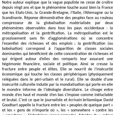
Notre auteur explique que la vague populiste ne cesse de croître
depuis vingt ans et que le phénomène touche aussi bien la France
que les Etats-Unis, la Grande-Bretagne, l’Italie, l’Allemagne ou la
Scandinavie. Réponse démonstrative des peuples face au rouleau
compresseur de la globalisation matérialisée par deux
phénomènes observables dans tous les pays occidentaux : la
métropolisation et la gentrification. La métropolisation est le
grossissement sans fin d’agglomérations où se concentre
l’essentiel des richesses et des emplois ; la gentrification (ou
boboïsation) correspond à l’apparition de classes sociales
dominantes qui bénéficient de cette concentration de richesses et
qui érigent autour d’elles des remparts leur assurant une
hégémonie financière, sociale et politique. Ainsi se creuse la
fracture entre peuple et élites. Elle se nourrit de l’insécurité
économique qui touche les classes périphériques (physiquement
reléguées dans le péri-urbain et le rural). Elle se double d’une
insécurité culturelle induite par la mondialisation qui porte en elle
le monstre informe de l’idéologie diversitaire. Le clivage entre
monde d’en haut et monde d’en bas s’impose comme inéluctable
et brutal. C’est ce que le journaliste et écrivain britannique David
Goodhart appelle la fracture entre les « peuples de quelque part »
et les « gens de n’importe où », les « somewhere » contre les