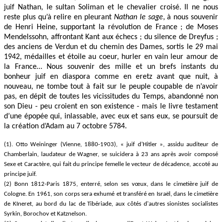
juif Nathan, le sultan Soliman et le chevalier croisé. Il ne nous
reste plus qu’à relire en pleurant
Nathan le sage
, à nous souvenir
de Henri Heine, supportant la révolution de France ; de Moses
Mendelssohn, affrontant Kant aux échecs ; du silence de Dreyfus ;
des anciens de Verdun et du chemin des Dames, sortis le 29 mai
1942, médailles et étoile au coeur, hurler en vain leur amour de
la France… Nous souvenir des mille et un brefs instants du
bonheur juif en diaspora comme en eretz avant que nuit, à
nouveau, ne tombe tout à fait sur le peuple coupable de n’avoir
pas, en dépit de toutes les vicissitudes du Temps, abandonné non
son Dieu - peu croient en son existence - mais le livre testament
d’une épopée qui, inlassable, avec eux et sans eux, se poursuit de
la création d’Adam au 7 octobre 5784.
(1). Otto Weininger (Vienne, 1880-1903), « juif d’Hitler », assidu auditeur de
Chamberlain, laudateur de Wagner, se suicidera à 23 ans après avoir composé
Sexe et Caractère, qui fait du principe femelle le vecteur de décadence, accoté au
principe juif.
(2) Bonn 1812-Paris 1875, enterré, selon ses vœux, dans le cimetière juif de
Cologne. En 1961, son corps sera exhumé et transféré en Israël, dans le cimetière
de KIneret, au bord du lac de Tibériade, aux côtés d'autres sionistes socialistes
Syrkin, Borochov et Katznelson.