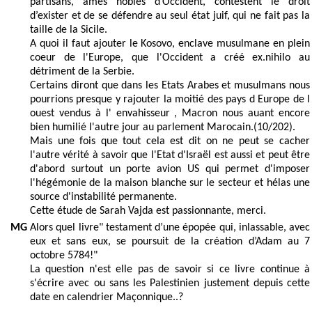
partisans, âmes nobles d’Occident, contestent le droit
d’exister et de se défendre au seul état juif, qui ne fait pas la
taille de la Sicile.
A quoi il faut ajouter le Kosovo, enclave musulmane en plein
coeur de l'Europe, que l'Occident a créé ex.nihilo au
détriment de la Serbie.
Certains diront que dans les Etats Arabes et musulmans nous
pourrions presque y rajouter la moitié des pays d Europe de l
ouest vendus à l' envahisseur , Macron nous auant encore
bien humilié l'autre jour au parlement Marocain.(10/202).
Mais une fois que tout cela est dit on ne peut se cacher
l'autre vérité à savoir que l'Etat d'Israël est aussi et peut être
d'abord surtout un porte avion US qui permet d'imposer
l'hégémonie de la maison blanche sur le secteur et hélas une
source d'instabilité permanente.
Cette étude de Sarah Vajda est passionnante, merci.
MG
Alors quel livre" testament d’une épopée qui, inlassable, avec
eux et sans eux, se poursuit de la création d’Adam au 7
octobre 5784!"
La question n'est elle pas de savoir si ce livre continue à
s'écrire avec ou sans les Palestinien justement depuis cette
date en calendrier Maçonnique..?