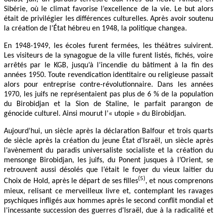
Sibérie, où le climat favorise l’excellence de la vie. Le but alors
était de privilégier les différences culturelles. Après avoir soutenu
la création de l’État hébreu en 1948, la politique changea.
En 1948-1949, les écoles furent fermées, les théâtres suivirent.
Les visiteurs de la synagogue de la ville furent listés, fichés, voire
arrêtés par le KGB, jusqu’à l’incendie du bâtiment à la fin des
années 1950. Toute revendication identitaire ou religieuse passait
alors pour entreprise contre-révolutionnaire. Dans les années
1970, les juifs ne représentaient pas plus de 6 % de la population
du Birobidjan et la Sion de Staline, le parfait parangon de
génocide culturel. Ainsi mourut l’« utopie » du Birobidjan.
Aujourd’hui, un siècle après la déclaration Balfour et trois quarts
de siècle après la création du jeune État d’Israël, un siècle après
l’avènement du paradis universaliste socialiste et la création du
mensonge Birobidjan, les juifs, du Ponent jusques à l’Orient, se
retrouvent aussi désolés que l’était le foyer du vieux laitier du
(5)
Choix de Hold, après le départ de ses filles
, et nous comprenons
mieux, relisant ce merveilleux livre et, contemplant les ravages
psychiques infligés aux hommes après le second conflit mondial et
l’incessante succession des guerres d’Israël, due à la radicalité et