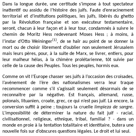
Dans la longue durée, une certitude s’impose à tout spectateur
inattentif ou assidu de l’histoire des juifs. Faute d’enracinement
territorial et d’institutions politiques, les juifs, libérés du ghetto
par la Révolution française et son exécuteur testamentaire,
seront, chacun à leur façon et à leur tour, condamnés à suivre le
chemin de Moritz Hess redevenant Moses Hess ; à moins, à
(1)
l’instar d’Otto Weininger
, de se haïr au point de se donner la
mort ou de choisir librement d’oublier non seulement Jérusalem
mais leurs pères, pour, à la suite de Marx, se livrer, entiers, pour
leur malheur hélas, à la chimère prolétarienne, tôt suivie par
celle de la cause des Peuples. Tous les peuples, hormis eux.
Comme on vit l’Europe chasser ses juifs à l’occasion des croisades,
l’avènement de l’ère des nationalismes verra leur traque
recommencer comme s’il s’agissait seulement désormais de se
reconnaître par la négative. Est français, allemand, russe,
polonais, lituanien, croate, grec, ce qui n’est pas juif. Là encore, la
conversion suffit à peine ; toujours la cruelle
limpieza de sangre
.
L’impossibilité de déterminer la nature du fait juif - racial,
civilisationnel, religieux, ethnique, tribal, familial ? - dans un
monde en proie à la tentation totalitaire et identitaire, butera une
nouvelle fois sur d’obscures questions légales. Le droit et lui seul.