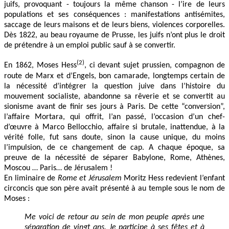
juifs, provoquant - toujours la même chanson - l’ire de leurs
populations et ses conséquences : manifestations antisémites,
saccage de leurs maisons et de leurs biens, violences corporelles.
Dès 1822, au beau royaume de Prusse, les juifs n’ont plus le droit
de prétendre à un emploi public sauf à se convertir.
(2)
En 1862, Moses Hess
, ci devant sujet prussien, compagnon de
route de Marx et d’Engels, bon camarade, longtemps certain de
la nécessité d’intégrer la question juive dans l’histoire du
mouvement socialiste, abandonne sa rêverie et se convertit au
sionisme avant de finir ses jours à Paris. De cette “conversion”,
l’affaire Mortara, qui offrit, l’an passé, l’occasion d’un chef-
d’œuvre à Marco Bellocchio, affaire si brutale, inattendue, à la
vérité folle, fut sans doute, sinon la cause unique, du moins
l’impulsion, de ce changement de cap. A chaque époque, sa
preuve de la nécessité de séparer Babylone, Rome, Athènes,
Moscou … Paris… de Jérusalem !
En liminaire de
Rome et Jérusalem
Moritz Hess redevient l’enfant
circoncis que son père avait présenté à au temple sous le nom de
Moses :
Me voici de retour au sein de mon peuple après une
séparation de vingt ans. Je participe à ses
fêtes et à