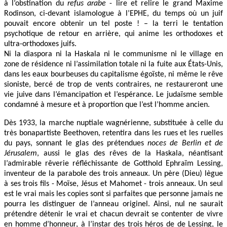
à l’obstination du
refus arabe
- lire et relire le grand Maxime
Rodinson, ci-devant islamologue à l’EPHE, du temps où un juif
pouvait encore obtenir un tel poste ! – la terri le tentation
psychotique de retour en arrière, qui anime les orthodoxes et
ultra-orthodoxes juifs.
Ni la diaspora ni la Haskala ni le communisme ni le village en
zone de résidence ni l’assimilation totale ni la fuite aux États-Unis,
dans les eaux bourbeuses du capitalisme égoïste, ni même le rêve
sioniste, bercé de trop de vents contraires, ne restaureront une
vie juive dans l’émancipation et l’espérance. Le judaïsme semble
condamné à mesure et à proportion que l’est l’homme ancien.
Dès 1933, la marche nuptiale wagnérienne, substituée à celle du
très bonapartiste Beethoven, retentira dans les rues et les ruelles
du pays, sonnant le glas des prétendues
noces de Berlin et de
Jérusalem
, aussi le glas des rêves de la Haskala, néantisant
l’admirable rêverie réfléchissante de Gotthold Ephraïm Lessing,
inventeur de la parabole des trois anneaux. Un père (Dieu) lègue
à ses trois fils - Moïse, Jésus et Mahomet - trois anneaux. Un seul
est le vrai mais les copies sont si parfaites que personne jamais ne
pourra les distinguer de l’anneau originel. Ainsi, nul ne saurait
prétendre détenir le vrai et chacun devrait se contenter de vivre
en homme d’honneur, à l’instar des trois héros de de Lessing, le