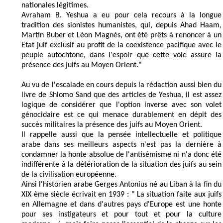
nationales légitimes.
Avraham B. Yeshua a eu pour cela recours à la longue
tradition des sionistes humanistes, qui, depuis Ahad Haam,
Martin Buber et Léon Magnès, ont été prêts à renoncer à un
Etat juif exclusif au profit de la coexistence pacifique avec le
peuple autochtone, dans l'espoir que cette voie assure la
présence des juifs au Moyen Orient."
Au vu de l'escalade en cours depuis la rédaction aussi bien du
livre de Shlomo Sand que des articles de Yeshua, il est assez
logique de considérer que l'option inverse avec son volet
génocidaire est ce qui menace durablement en dépit des
succès militaires la présence des juifs au Moyen Orient.
Il rappelle aussi que la pensée intellectuelle et politique
arabe dans ses meilleurs aspects n'est pas la dernière à
condamner la honte absolue de l'antisémisme ni n'a donc été
indifférente à la détérioration de la situation des juifs au sein
de la civilisation européenne.
Ainsi l'historien arabe Gerges Antonius né au Liban à la fin du
XIX ème siècle écrivait en 1939 : " La situation faite aux juifs
en Allemagne et dans d'autres pays d'Europe est une honte
pour ses instigateurs et pour tout et pour la culture