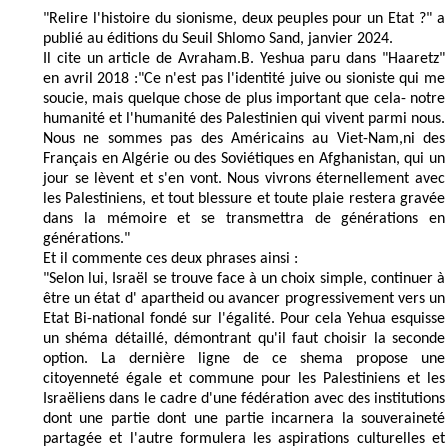
"Relire l'histoire du sionisme, deux peuples pour un Etat ?" a
publié au éditions du Seuil Shlomo Sand, janvier 2024.
Il cite un article de Avraham.B. Yeshua paru dans "Haaretz"
en avril 2018 :"Ce n'est pas l'identité juive ou sioniste qui me
soucie, mais quelque chose de plus important que cela- notre
humanité et l'humanité des Palestinien qui vivent parmi nous.
Nous ne sommes pas des Américains au Viet-Nam,ni des
Français en Algérie ou des Soviétiques en Afghanistan, qui un
jour se lèvent et s'en vont. Nous vivrons éternellement avec
les Palestiniens, et tout blessure et toute plaie restera gravée
dans la mémoire et se transmettra de générations en
générations."
Et il commente ces deux phrases ainsi :
"Selon lui, Israël se trouve face à un choix simple, continuer à
être un état d' apartheid ou avancer progressivement vers un
Etat Bi-national fondé sur l'égalité. Pour cela Yehua esquisse
un shéma détaillé, démontrant qu'il faut choisir la seconde
option. La dernière ligne de ce shema propose une
citoyenneté égale et commune pour les Palestiniens et les
Israëliens dans le cadre d'une fédération avec des institutions
dont une partie dont une partie incarnera la souveraineté
partagée et l'autre formulera les aspirations culturelles et