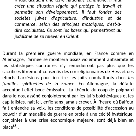
Il faut acquérir une terre nationale commune. Il faut
créer une situation légale qui protège le travail et
permette son développement. Il faut fonder des
sociétés juives d'agriculture, d'industrie et de
commerce, selon des principes mosaïques, c'est-à-
dire socialistes. Ce sont les bases qui permettront au
judaïsme de se relever en Orient.
Durant la première guerre mondiale, en France comme en
Allemagne, l’armée se montrera assez violemment antisémite et
les statistiques contraires n’y remédieront pas plus que les
sacrifices librement consentis des correligionnaires de Hess et des
efforts barrésiens pour inscrire les juifs combattants dans
les
familles spirituelles de la France
. En Allemagne, la défaite
accentue l’effet bouc émissaire. La théorie du coup de poignard
dans le dos, asséné conjointement par les juifs bolchéviques et les
capitalistes, naît ici, enfle sans jamais crever. À l’heure où Balfour
fait entendre sa voix, les conditions de possibilité d’accession au
pouvoir d’un médaillé de guerre en proie à une cécité hystérique,
conjointes à une crise économique majeure, sont déjà bien en
(3)
place
.