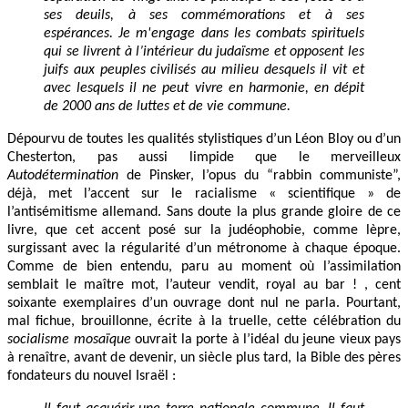
ses deuils, à ses commémorations et à ses
espérances. Je m'engage dans les combats
spirituels
qui se livrent à l’intérieur du judaïsme et opposent les
juifs aux peuples civilisés au
milieu desquels il vit et
avec lesquels il ne peut vivre en harmonie, en dépit
de 2000 ans de luttes
et de vie commune.
Dépourvu de toutes les qualités stylistiques d’un Léon Bloy ou d’un
Chesterton, pas aussi limpide que le merveilleux
Autodétermination
de Pinsker, l’opus du “rabbin communiste”,
déjà, met l’accent sur le racialisme « scientifique » de
l’antisémitisme allemand. Sans doute la plus grande gloire de ce
livre, que cet accent posé sur la judéophobie, comme lèpre,
surgissant avec la régularité d’un métronome à chaque époque.
Comme de bien entendu, paru au moment où l’assimilation
semblait le maître mot, l’auteur vendit, royal au bar ! , cent
soixante exemplaires d’un ouvrage dont nul ne parla. Pourtant,
mal fichue, brouillonne, écrite à la truelle, cette célébration du
socialisme mosaïque
ouvrait la porte à l’idéal du jeune vieux pays
à renaître, avant de devenir, un siècle plus tard, la Bible des pères
fondateurs du nouvel Israël :