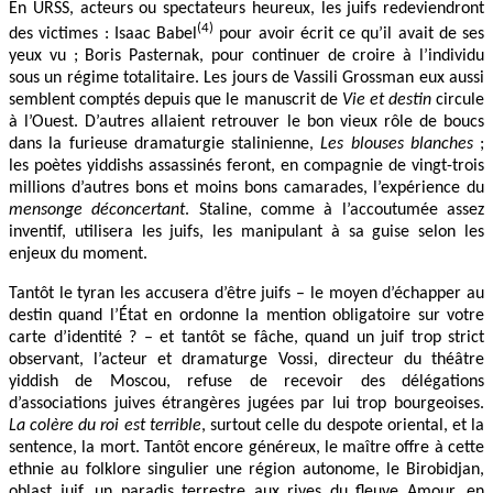
En URSS, acteurs ou spectateurs heureux, les juifs redeviendront
(4)
des victimes : Isaac Babel
pour avoir écrit ce qu’il avait de ses
yeux vu ; Boris Pasternak, pour continuer de croire à l’individu
sous un régime totalitaire. Les jours de Vassili Grossman eux aussi
semblent comptés depuis que le manuscrit de
Vie et destin
circule
à l’Ouest. D’autres allaient retrouver le bon vieux rôle de boucs
dans la furieuse dramaturgie stalinienne,
Les blouses blanches
;
les poètes yiddishs assassinés feront, en compagnie de vingt-trois
millions d’autres bons et moins bons camarades, l’expérience du
mensonge déconcertant
. Staline, comme à l’accoutumée assez
inventif, utilisera les juifs, les manipulant à sa guise selon les
enjeux du moment.
Tantôt le tyran les accusera d’être juifs – le moyen d’échapper au
destin quand l’État en ordonne la mention obligatoire sur votre
carte d’identité ? – et tantôt se fâche, quand un juif trop strict
observant, l’acteur et dramaturge Vossi, directeur du théâtre
yiddish de Moscou, refuse de recevoir des délégations
d’associations juives étrangères jugées par lui trop bourgeoises.
La colère du roi est terrible
, surtout celle du despote oriental, et la
sentence, la mort. Tantôt encore généreux, le maître offre à cette
ethnie au folklore singulier une région autonome, le Birobidjan,
oblast juif, un paradis terrestre aux rives du fleuve Amour, en