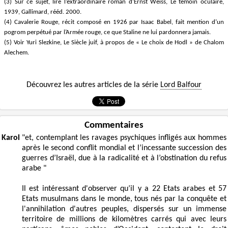
(3) Sur ce sujet, lire l’extraordinaire roman d’Ernst Weiss, Le témoin oculaire,
1939, Gallimard, rééd. 2000.
(4) Cavalerie Rouge, récit composé en 1926 par Isaac Babel, fait mention d’un
pogrom perpétué par l’Armée rouge, ce que Staline ne lui pardonnera jamais.
(5) Voir Yuri Slezkine, Le Siècle juif, à propos de « Le choix de Hodl » de Chalom
Alechem.
Découvrez les autres articles de la série
Lord Balfour
Commentaires
Karol
"et, contemplant les ravages psychiques infligés aux hommes
après le second conflit mondial et l’incessante succession des
guerres d’Israël, due à la radicalité et à l’obstination du refus
arabe "
Il est intéressant d'observer qu’il y a 22 Etats arabes et 57
Etats musulmans dans le monde, tous nés par la conquête et
l'annihilation d'autres peuples, dispersés sur un immense
territoire de millions de kilomètres carrés qui avec leurs