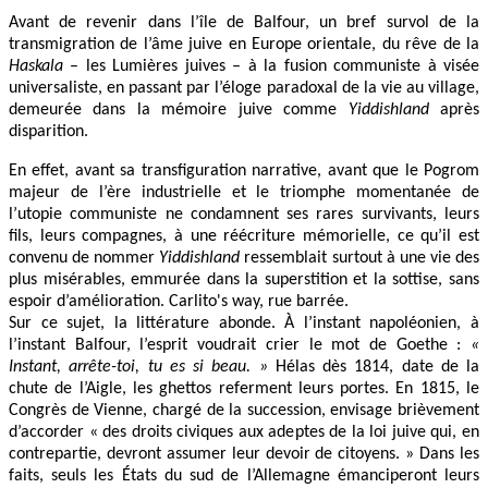
Avant de revenir dans l’île de Balfour, un bref survol de la
transmigration de l’âme juive en Europe orientale, du rêve de la
Haskala
– les Lumières juives – à la fusion communiste à visée
universaliste, en passant par l’éloge paradoxal de la vie au village,
demeurée dans la mémoire juive comme
Yiddishland
après
disparition.
En effet, avant sa transfiguration narrative, avant que le Pogrom
majeur de l’ère industrielle et le triomphe momentanée de
l’utopie communiste ne condamnent ses rares survivants, leurs
fils, leurs compagnes, à une réécriture mémorielle, ce qu’il est
convenu de nommer
Yiddishland
ressemblait surtout à une vie des
plus misérables, emmurée dans la superstition et la sottise, sans
espoir d’amélioration. Carlito's way, rue barrée.
Sur ce sujet, la littérature abonde. À l’instant napoléonien, à
l’instant Balfour, l’esprit voudrait crier le mot de Goethe :
«
Instant, arrête-toi, tu es si beau. »
Hélas dès 1814, date de la
chute de l’Aigle, les ghettos referment leurs portes. En 1815, le
Congrès de Vienne, chargé de la succession, envisage brièvement
d’accorder « des droits civiques aux adeptes de la loi juive qui, en
contrepartie, devront assumer leur devoir de citoyens. » Dans les
faits, seuls les États du sud de l’Allemagne émanciperont leurs