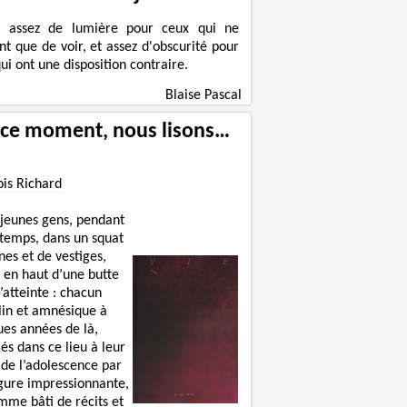
a assez de lumière pour ceux qui ne
nt que de voir, et assez d'obscurité pour
ui ont une disposition contraire.
Blaise Pascal
 ce moment, nous lisons…
ois Richard
 jeunes gens, pendant
 temps, dans un squat
nes et de vestiges,
 en haut d’une butte
’atteinte : chacun
lin et amnésique à
ues années de là,
lés dans ce lieu à leur
 de l’adolescence par
igure impressionnante,
mme bâti de récits et