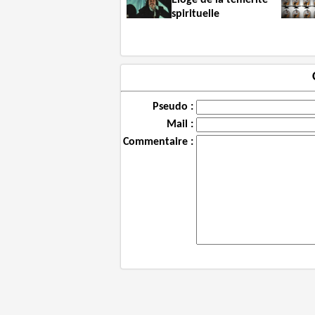
Éloge de la témérité
spirituelle
Pseudo :
Mail :
Commentaire :