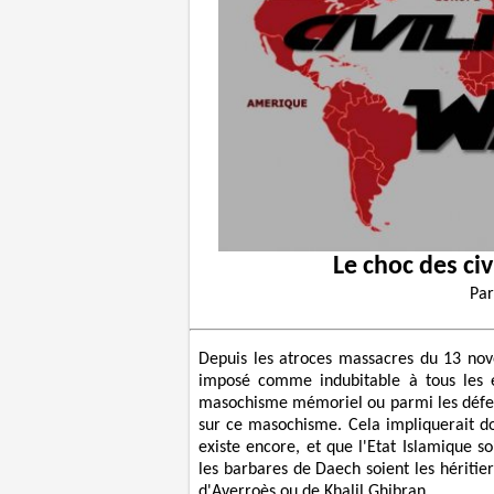
Le choc des civi
Pa
Depuis les atroces massacres du 13 no
imposé comme indubitable à tous les es
masochisme mémoriel ou parmi les défens
sur ce masochisme. Cela impliquerait 
existe encore, et que l'Etat Islamique s
les barbares de Daech soient les hériti
d'Averroès ou de Khalil Ghibran.