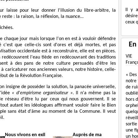
Il y 
r laisse pour leur donner l'illusion du libre-arbitre, la
désire
 reste : la raison, la réflexion, la nuance…
ceux q
fichées.
e chaque jour mais lorsque l'on en est à vouloir défendre
En
 c'est que celle-cis sont d'ores et déjà mortes, et pas
lisation occidentale est à reconstruire, elle est en pièces.
VIE
s redécouvrent l'eau tiède en redécouvrant des traditions
Franç
sent à des pans de notre culture persuadés d'être les
 à caricaturer nos anciennes valeurs, notre histoire, celle-
« Des
but de la Révolution Française.
notre
ion insigne de posséder la solution, la panacée universelle,
de rui
l'idée
« d'empirisme organisateur »
. Il n'a même pas la
oublié
le réseau d'être lu par ceux qui nous gouvernent. Il se
hors d
tout autant les idéologues affirmant vouloir faire le Bien
orphe
peuple sans état d'âme au moment de la Commune. Il veut
quelq
il.
réveil
sortie
une f
Nous vivons en exil
Auprès de ma
un ho