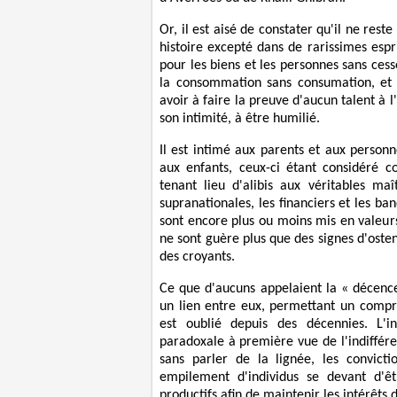
Or, il est aisé de constater qu'il ne rest
histoire excepté dans de rarissimes espr
pour les biens et les personnes sans ces
la consommation sans consumation, et 
avoir à faire la preuve d'aucun talent à 
son intimité, à être humilié.
Il est intimé aux parents et aux person
aux enfants, ceux-ci étant considéré 
tenant lieu d'alibis aux véritables ma
supranationales, les financiers et les ban
sont encore plus ou moins mis en valeur
ne sont guère plus que des signes d'osten
des croyants.
Ce que d'aucuns appelaient la « décen
un lien entre eux, permettant un compr
est oublié depuis des décennies. L'i
paradoxale à première vue de l'indifféren
sans parler de la lignée, les convicti
empilement d'individus se devant d'êt
productifs afin de maintenir les intérêts 