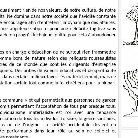
e quasiment rien de nos valeurs, de notre culture, de notre
its. Ne domine dans notre société que l'avidité constante
se encouragée afin d'entretenir la dynamique des affaires,
une appétence abjecte pour une célébrité fugitive sans
l'aide du progrès technique, quitte pour cela à abandonner
nes en charge d'éducation de ne surtout rien transmettre
comme bons de nature selon des reliquats rousseauistes
îtres de ce monde que sont les dirigeants d'entreprise
quiers. Des bribes de valeurs éducatives et de spiritualité
s dans certains milieux favorisés matériellement, mais ce
tation sociale tout comme la foi chrétiens pour la plupart
ce commune » et qui permettait aux personnes de garder
omis permettant l'acceptation de tous par presque tous,
ndividualisme matérialiste est roi avec une tendance
ciation de tous les individus. Le sexe, le genre sont niés,
ons ou de l'origine. La société occidentale devient un
re performants dans leur rôle au sein de celle-ci et
des possédants.