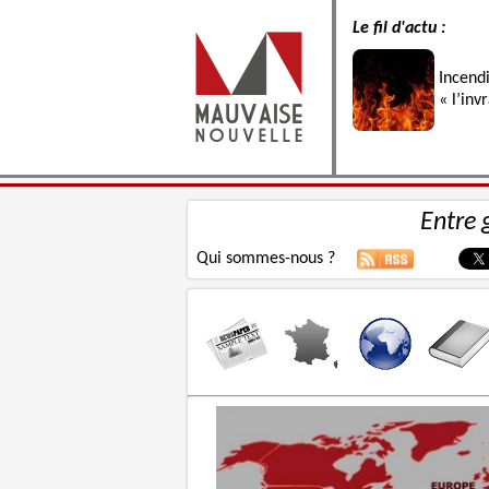
Le fil d'actu :
Incend
« l’inv
Entre 
Qui sommes-nous ?