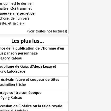
s qu’il est le dernier
naître. Qui transmet
gnée vers le secret de
chose, de l’univers
sté, et sa clé ».
(voir toutes nos lectures)
Les plus lus...
ce de la publication de L’homme d’en
us par son personnage
régory Rateau
publique de Gaïa, d’Alexis Legayet
runo Lafourcade
 écrivain fauve et coupeur de têtes
aximilien Friche
urage contre son époque
régory Rateau
ccession de Clotaire ou la faide royale