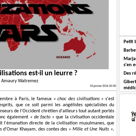
Petit 
Barbey
Marja
s'en e
lisations est-il un leurre ?
Des ré
r
Amaury Watremez
Gibert
10 janvier 2016 20:00
médic
vembre à Paris, le fameux
« choc des civilisations »
s'est
prits, que ce soit parmi les angélistes spécialistes du
eurs de l'Occident chrétien d'ailleurs tout autant portés
donc également
« de facto »
que la civlisation occidentale
oit l'émanation directe de la civilisation musulmanes, que
ers d'Omar Khayam, des contes des
« Mille et Une Nuits »
,