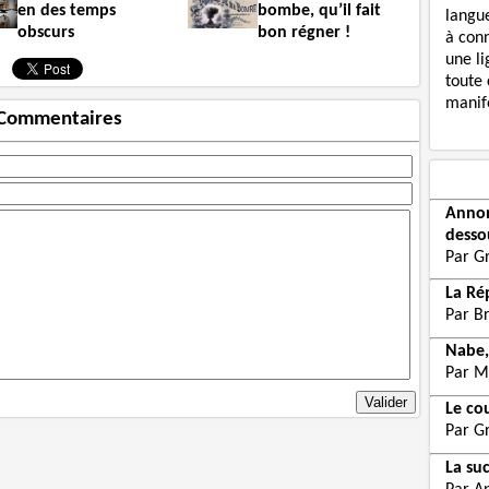
en des temps
bombe, qu’il fait
langue
obscurs
bon régner !
à con
une li
toute 
manife
Commentaires
Annon
desso
Par G
La Ré
Par B
Nabe,
Par M
Le co
Par G
La su