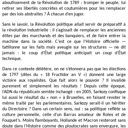
aboutissement de la Révolution de 1789 : tromper le peuple, lui
retirer ses libertés concrètes et coutumières pour les remplacer
par des lois abstraites ? À chacun d’en juger.
Sans le savoir, la Révolution politique allait servir de préparatif à
la révolution industrielle : il s’agissait de remplacer les anciennes
élites par des marchands et des banquiers, et de faire entrer la
machine dans la société. C’est ce que l’Histoire officielle —
tatillonne sur les faits mais aveugle sur les structures — ne dit
jamais : le coup d’État politique anticipait un coup d’État
technique.
Dans ce contexte délétère, on ne s’étonnera pas que les élections
de 1797 (dites du « 18 Fructidor an V ») donnent une large
victoire aux royalistes. Que fait alors le pouvoir ? Il invalide
purement et simplement les résultats ! Depuis cette époque,
l’ADN du républicain semble inchangé : en 2005, Sarkozy confisque
lui aussi le résultat du « non » à Bruxelles, en faisant revoter le
même traité par les parlementaires. Sarkozy serait-il un héritier
du Directoire ? Dans un certain sens, oui : sa politique reflète sa
culture personnelle, celle d’un Barras amateur de Rolex et de
Fouquet’s. Moins flamboyants, Hollande et Macron resteront sans
doute dans l’Histoire comme des ploutocrates sans envergure, les