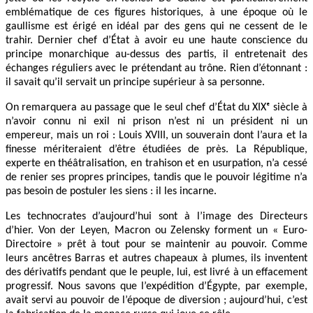
emblématique de ces figures historiques, à une époque où le
gaullisme est érigé en idéal par des gens qui ne cessent de le
trahir. Dernier chef d’État à avoir eu une haute conscience du
principe monarchique au-dessus des partis, il entretenait des
échanges réguliers avec le prétendant au trône. Rien d’étonnant :
il savait qu’il servait un principe supérieur à sa personne.
On remarquera au passage que le seul chef d’État du XIXᵉ siècle à
n’avoir connu ni exil ni prison n’est ni un président ni un
empereur, mais un roi : Louis XVIII, un souverain dont l’aura et la
finesse mériteraient d’être étudiées de près. La République,
experte en théâtralisation, en trahison et en usurpation, n’a cessé
de renier ses propres principes, tandis que le pouvoir légitime n’a
pas besoin de postuler les siens : il les incarne.
Les technocrates d’aujourd’hui sont à l’image des Directeurs
d’hier. Von der Leyen, Macron ou Zelensky forment un « Euro-
Directoire » prêt à tout pour se maintenir au pouvoir. Comme
leurs ancêtres Barras et autres chapeaux à plumes, ils inventent
des dérivatifs pendant que le peuple, lui, est livré à un effacement
progressif. Nous savons que l’expédition d’Égypte, par exemple,
avait servi au pouvoir de l’époque de diversion ; aujourd’hui, c’est