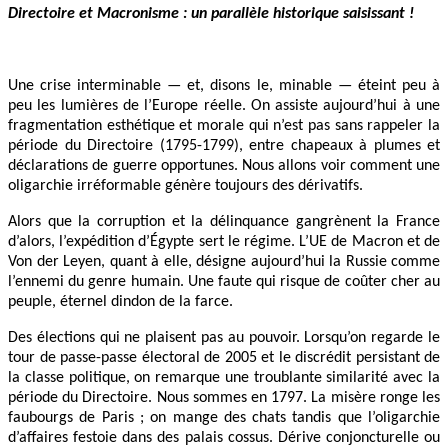
Directoire et Macronisme : un parallèle historique saisissant !
Une crise interminable — et, disons le, minable — éteint peu à
peu les lumières de l’Europe réelle. On assiste aujourd’hui à une
fragmentation esthétique et morale qui n’est pas sans rappeler la
période du Directoire (1795-1799), entre chapeaux à plumes et
déclarations de guerre opportunes. Nous allons voir comment une
oligarchie irréformable génère toujours des dérivatifs.
Alors que la corruption et la délinquance gangrènent la France
d’alors, l’expédition d’Égypte sert le régime. L’UE de Macron et de
Von der Leyen, quant à elle, désigne aujourd’hui la Russie comme
l’ennemi du genre humain. Une faute qui risque de coûter cher au
peuple, éternel dindon de la farce.
Des élections qui ne plaisent pas au pouvoir. Lorsqu’on regarde le
tour de passe-passe électoral de 2005 et le discrédit persistant de
la classe politique, on remarque une troublante similarité avec la
période du Directoire. Nous sommes en 1797. La misère ronge les
faubourgs de Paris ; on mange des chats tandis que l’oligarchie
d’affaires festoie dans des palais cossus. Dérive conjoncturelle ou