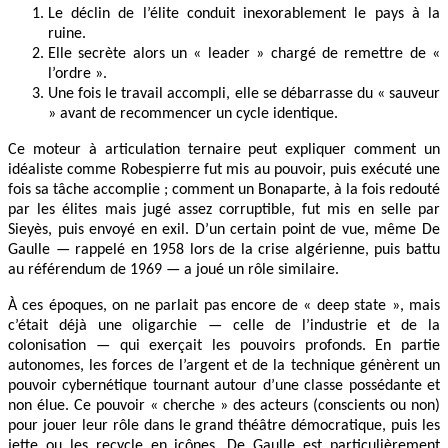
Le déclin de l’élite conduit inexorablement le pays à la
ruine.
Elle secrète alors un « leader » chargé de remettre de «
l’ordre ».
Une fois le travail accompli, elle se débarrasse du « sauveur
» avant de recommencer un cycle identique.
Ce moteur à articulation ternaire peut expliquer comment un
idéaliste comme Robespierre fut mis au pouvoir, puis exécuté une
fois sa tâche accomplie ; comment un Bonaparte, à la fois redouté
par les élites mais jugé assez corruptible, fut mis en selle par
Sieyès, puis envoyé en exil. D’un certain point de vue, même De
Gaulle — rappelé en 1958 lors de la crise algérienne, puis battu
au référendum de 1969 — a joué un rôle similaire.
À ces époques, on ne parlait pas encore de « deep state », mais
c’était déjà une oligarchie — celle de l’industrie et de la
colonisation — qui exerçait les pouvoirs profonds. En partie
autonomes, les forces de l’argent et de la technique génèrent un
pouvoir cybernétique tournant autour d’une classe possédante et
non élue. Ce pouvoir « cherche » des acteurs (conscients ou non)
pour jouer leur rôle dans le grand théâtre démocratique, puis les
jette ou les recycle en icônes. De Gaulle est particulièrement