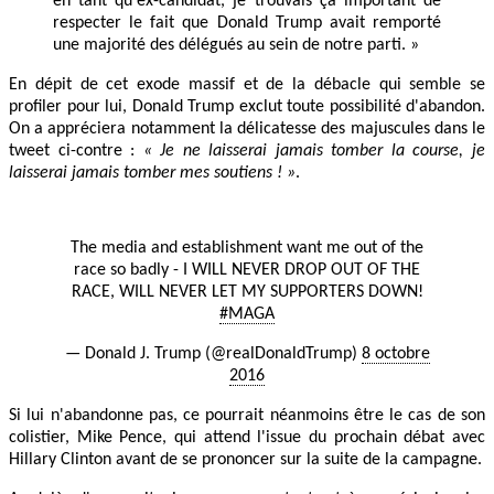
en tant qu'ex-candidat, je trouvais ça important de
respecter le fait que Donald Trump avait remporté
une majorité des délégués au sein de notre parti. »
En dépit de cet exode massif et de la débacle qui semble se
profiler pour lui, Donald Trump exclut toute possibilité d'abandon.
On a appréciera notamment la délicatesse des majuscules dans le
tweet ci-contre :
« Je ne laisserai jamais tomber la course, je
laisserai jamais tomber mes soutiens ! »
.
The media and establishment want me out of the
race so badly - I WILL NEVER DROP OUT OF THE
RACE, WILL NEVER LET MY SUPPORTERS DOWN!
#MAGA
— Donald J. Trump (@realDonaldTrump)
8 octobre
2016
Si lui n'abandonne pas, ce pourrait néanmoins être le cas de son
colistier, Mike Pence, qui attend l'issue du prochain débat avec
Hillary Clinton avant de se prononcer sur la suite de la campagne.