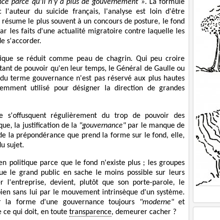
ce parce qu'il n'y a plus de gouvernement »
. La formule
'auteur du suicide français, l'analyse est loin d'être
e résume le plus souvent à un concours de posture, le fond
ar les faits d'une actualité migratoire contre laquelle les
e s'accorder.
litique se réduit comme peau de chagrin. Qui peu croire
tant de pouvoir qu'en leur temps, le Général de Gaulle ou
du terme gouvernance n'est pas réservé aux plus hautes
quemment utilisé pour désigner la direction de grandes
te s'offusquent régulièrement du trop de pouvoir des
ue, la justification de la
"gouvernance"
par le manque de
e la prépondérance que prend la forme sur le fond, elle,
u sujet.
n politique parce que le fond n'existe plus ; les groupes
ue le grand public en sache le moins possible sur leurs
er l'entreprise, devient, plutôt que son porte-parole, le
 bien sans lui par le mouvement intrinsèque d'un système.
ur la forme d'une gouvernance toujours
"moderne"
et
 ce qui doit, en toute
transparence
, demeurer cacher ?