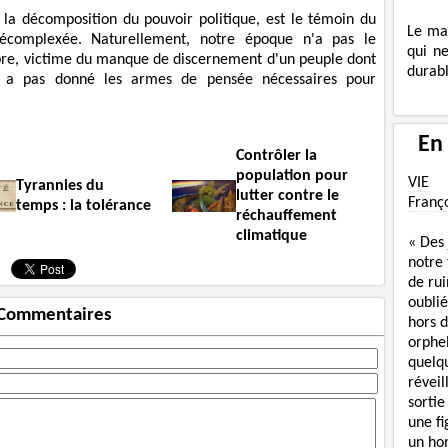
la décomposition du pouvoir politique, est le témoin du
Le ma
écomplexée. Naturellement, notre époque n'a pas le
qui n
bre, victime du manque de discernement d'un peuple dont
durabl
lui a pas donné les armes de pensée nécessaires pour
En
Contrôler la
population pour
VIE
Tyrannies du
lutter contre le
Franç
temps : la tolérance
réchauffement
climatique
« Des
notre
de rui
oublié
Commentaires
hors d
orphe
quelq
réveil
sortie
une f
un ho