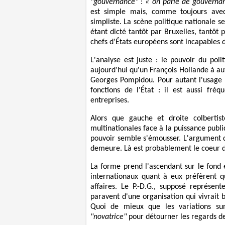
"gouvernance"
:
« on parle de gouvernan
est simple mais, comme toujours avec l
simpliste. La scène politique nationale s
étant dicté tantôt par Bruxelles, tantôt p
chefs d'États européens sont incapables d
L'analyse est juste : le pouvoir du po
aujourd'hui qu'un François Hollande à au
Georges Pompidou. Pour autant l'usage 
fonctions de l'État : il est aussi fré
entreprises.
Alors que gauche et droite colbertis
multinationales face à la puissance publiq
pouvoir semble s'émousser. L'argument d
demeure. Là est probablement le coeur d
La forme prend l'ascendant sur le fond e
internationaux quant à eux préfèrent q
affaires. Le P.-D.G., supposé représent
paravent d'une organisation qui vivrait
Quoi de mieux que les variations s
"novatrice"
pour détourner les regards de