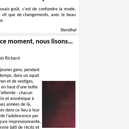
uvais goût, c'est de confondre la mode,
e vit que de changements, avec le beau
e.
Stendhal
 ce moment, nous lisons…
ois Richard
 jeunes gens, pendant
 temps, dans un squat
nes et de vestiges,
 en haut d’une butte
’atteinte : chacun
lin et amnésique à
ues années de là,
lés dans ce lieu à leur
 de l’adolescence par
igure impressionnante,
mme bâti de récits et