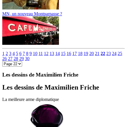
MN, un nouveau Montparnasse ?
1
2
3
4
5
6
7
8
9
10
11
12
13
14
15
16
17
18
19
20
21
22
23
24
25
26
27
28
29
30
Les dessins de Maximilien Friche
Les dessins de Maximilien Friche
La meilleure arme diplomatique