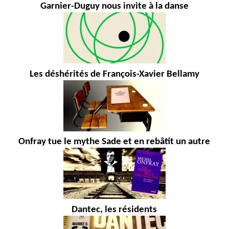
Garnier-Duguy nous invite à la danse
Les déshérités de François-Xavier Bellamy
Onfray tue le mythe Sade et en rebâtit un autre
Dantec, les résidents