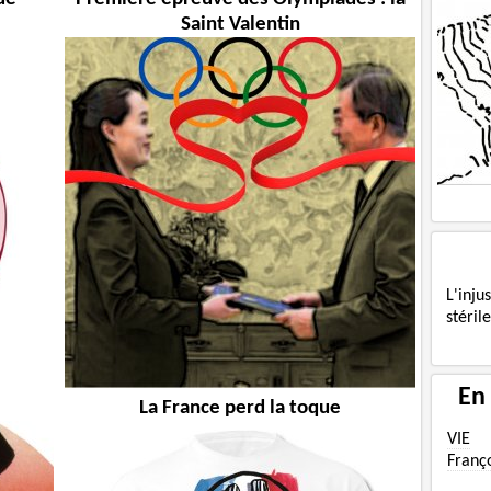
Saint Valentin
L'inj
stéril
En
La France perd la toque
VIE
Franç