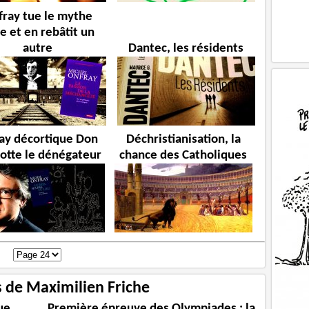
ray tue le mythe
e et en rebâtit un
autre
Dantec, les résidents
ay décortique Don
Déchristianisation, la
otte le dénégateur
chance des Catholiques
s de Maximilien Friche
ue
Première épreuve des Olympiades : la