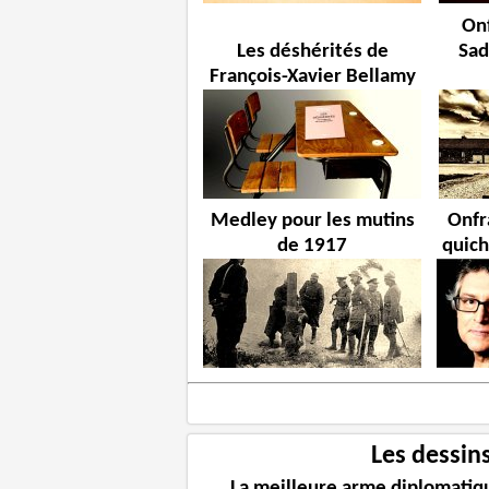
Onf
Les déshérités de
Sad
François-Xavier Bellamy
Medley pour les mutins
Onfr
de 1917
quich
Les dessin
La meilleure arme diplomatiq