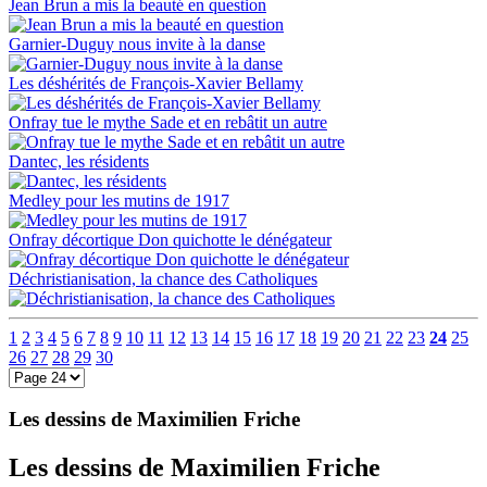
Jean Brun a mis la beauté en question
Garnier-Duguy nous invite à la danse
Les déshérités de François-Xavier Bellamy
Onfray tue le mythe Sade et en rebâtit un autre
Dantec, les résidents
Medley pour les mutins de 1917
Onfray décortique Don quichotte le dénégateur
Déchristianisation, la chance des Catholiques
1
2
3
4
5
6
7
8
9
10
11
12
13
14
15
16
17
18
19
20
21
22
23
24
25
26
27
28
29
30
Les dessins de Maximilien Friche
Les dessins de Maximilien Friche