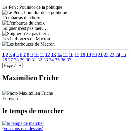
Le-Pen : Poulidor de la politique
L'embarras du choix
Soigner n'est pas tuer…
Les barbouzes de Macron
1
2
3
4
5
6
7
8
9
10
11
12
13
14
15
16
17
18
19
20
21
22
23
24
25
26
27
28
29
30
31
32
33
34
35
36
37
Maximilien Friche
Écrivain
le temps de marcher
(voir tous nos dessins)