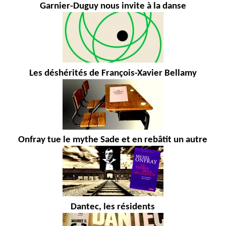
Garnier-Duguy nous invite à la danse
Les déshérités de François-Xavier Bellamy
Onfray tue le mythe Sade et en rebâtit un autre
Dantec, les résidents