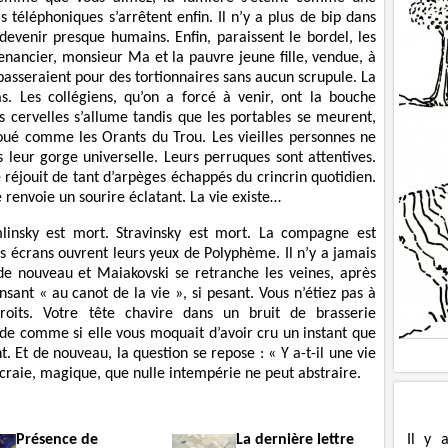
s téléphoniques s’arrêtent enfin. Il n’y a plus de bip dans
 devenir presque humains. Enfin, paraissent le bordel, les
nancier, monsieur Ma et la pauvre jeune fille, vendue, à
passeraient pour des tortionnaires sans aucun scrupule. La
as. Les collégiens, qu’on a forcé à venir, ont la bouche
es cervelles s’allume tandis que les portables se meurent,
oué comme les Orants du Trou. Les vieilles personnes ne
 leur gorge universelle. Leurs perruques sont attentives.
 réjouit de tant d’arpèges échappés du crincrin quotidien.
envoie un sourire éclatant. La vie existe…
linsky est mort. Stravinsky est mort. La compagne est
s écrans ouvrent leurs yeux de Polyphème. Il n’y a jamais
 de nouveau et Maiakovski se retranche les veines, après
nsant « au canot de la vie », si pesant. Vous n’étiez pas à
roits. Votre tête chavire dans un bruit de brasserie
arde comme si elle vous moquait d’avoir cru un instant que
t. Et de nouveau, la question se repose : « Y a-t-il une vie
 craie, magique, que nulle intempérie ne peut abstraire.
Il y 
Présence de
La dernière lettre