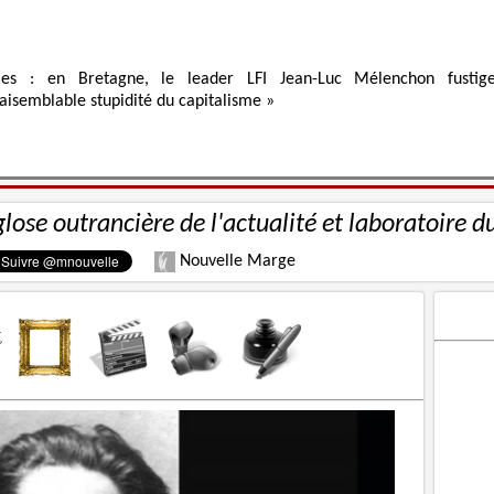
ies : en Bretagne, le leader LFI Jean-Luc Mélenchon fustig
raisemblable stupidité du capitalisme »
glose outrancière de l'actualité et laboratoire d
Nouvelle Marge