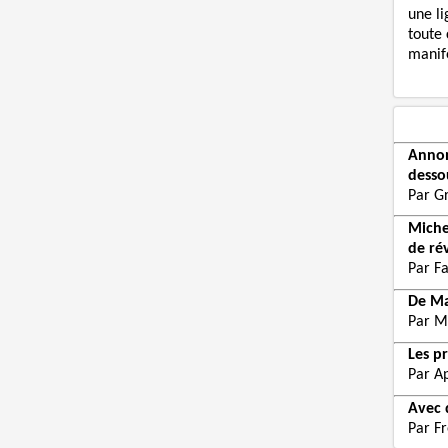
une li
toute 
manife
Annon
desso
Par G
Miche
de ré
Par F
De Ma
Par M
Les p
Par Ap
Avec d
Par F