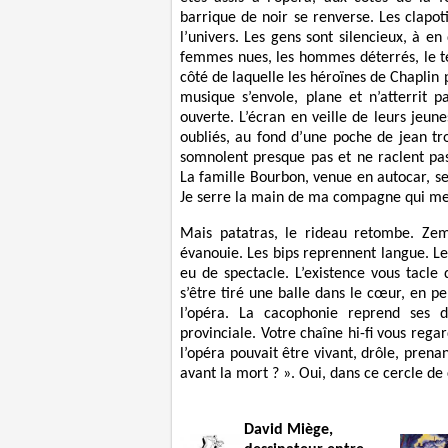
barrique de noir se renverse. Les clapoti
l’univers. Les gens sont silencieux, à en
femmes nues, les hommes déterrés, le te
côté de laquelle les héroïnes de Chaplin 
musique s’envole, plane et n’atterrit p
ouverte. L’écran en veille de leurs jeun
oubliés, au fond d’une poche de jean tr
somnolent presque pas et ne raclent pas
La famille Bourbon, venue en autocar, se
Je serre la main de ma compagne qui me r
Mais patatras, le rideau retombe. Zem
évanouie. Les bips reprennent langue. Le
eu de spectacle. L’existence vous tacle
s’être tiré une balle dans le cœur, en pe
l’opéra. La cacophonie reprend ses d
provinciale. Votre chaîne hi-fi vous reg
l’opéra pouvait être vivant, drôle, prenan
avant la mort ? ». Oui, dans ce cercle de
David Miège,