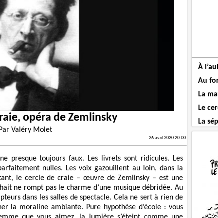
À l’a
Au fo
La mar
Le cer
craie, opéra de Zemlinsky
La sé
Par
Valéry Molet
26 avril 2020 20:00
 presque toujours faux. Les livrets sont ridicules. Les
arfaitement nulles. Les voix gazouillent au loin, dans la
tant, le cercle de craie – œuvre de Zemlinsky – est une
uhait ne rompt pas le charme d’une musique débridée. Au
pteurs dans les salles de spectacle. Cela ne sert à rien de
onner la moraline ambiante. Pure hypothèse d’école : vous
 femme que vous aimez, la lumière s’éteint comme une