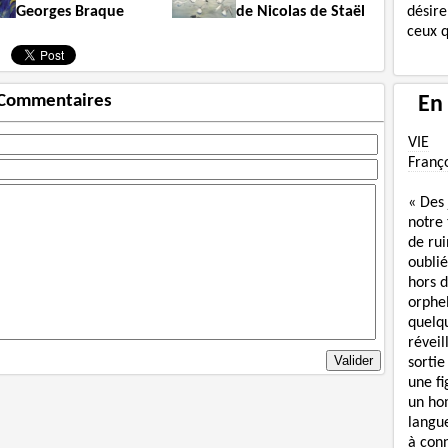
désire
Georges Braque
de Nicolas de Staël
ceux q
Commentaires
En
VIE
Franç
« Des
notre
de rui
oublié
hors d
orphe
quelq
réveil
sortie
une f
un ho
langue
à con