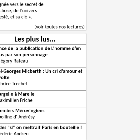
gnée vers le secret de
chose, de l’univers
sté, et sa clé ».
(voir toutes nos lectures)
Les plus lus...
ce de la publication de L’homme d’en
us par son personnage
régory Rateau
l-Georges Micberth : Un cri d’amour et
volte
abrice Trochet
rgelle à Marelle
aximilien Friche
remiers Mérovingiens
olline d' Andrésy
es "si" on mettrait Paris en bouteille !
rédéric Andreu