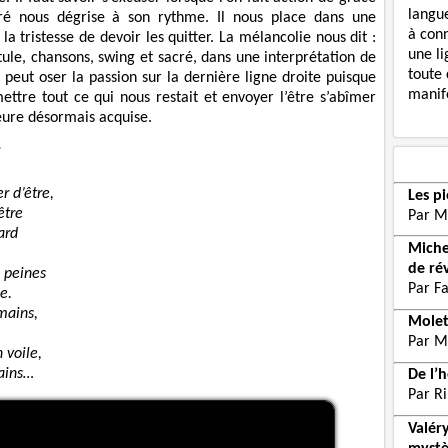
langue
ré nous dégrise à son rythme. Il nous place dans une
à con
 la tristesse de devoir les quitter. La mélancolie nous dit :
une li
itule, chansons, swing et sacré, dans une interprétation de
toute 
peut oser la passion sur la dernière ligne droite puisque
manife
mettre tout ce qui nous restait et envoyer l’être s’abîmer
eure désormais acquise.
i
r d’être,
Les p
être
Par M
ard
Miche
de ré
s peines
Par F
e.
mains,
Molet
Par M
 voile,
ains…
De l’
Par Ri
Valér