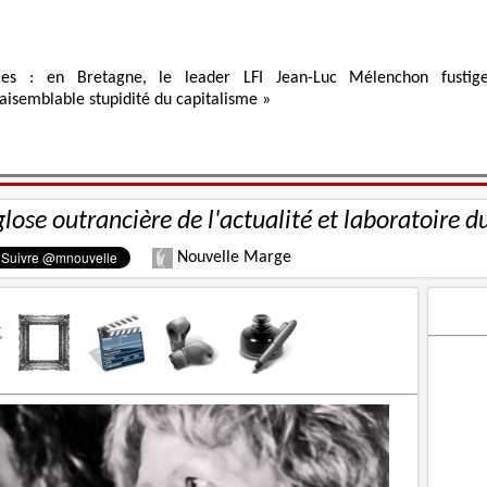
ies : en Bretagne, le leader LFI Jean-Luc Mélenchon fustig
raisemblable stupidité du capitalisme »
glose outrancière de l'actualité et laboratoire d
Nouvelle Marge