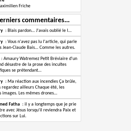
re
aximilien Friche
erniers commentaires...
ry
:
Blais pardon... J'avais oublié le l...
ry
:
Vous n'avez pas lu l'article, qui parle
s Jean-Claude Bais... Comme les autres.
:
Amaury Watremez Petit Bréviaire d'un
nd désastre de la prose des incultes
fiques se prétendant...
ry
:
Ma réaction aux incendies Ça brûle,
s regardez ailleurs Chaque été, les
images. Les mêmes drones...
med Fatha
:
il y a longtemps que je prie
re avec Jésus lorsqu'il reviendra Paix et
ctions sur Lui.