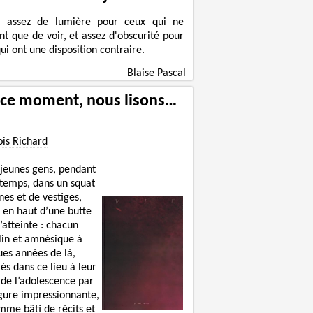
a assez de lumière pour ceux qui ne
nt que de voir, et assez d'obscurité pour
ui ont une disposition contraire.
Blaise Pascal
 ce moment, nous lisons…
ois Richard
 jeunes gens, pendant
 temps, dans un squat
nes et de vestiges,
 en haut d’une butte
’atteinte : chacun
lin et amnésique à
ues années de là,
lés dans ce lieu à leur
 de l’adolescence par
igure impressionnante,
mme bâti de récits et