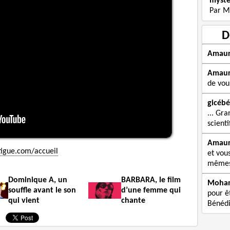
mystè
Par M
D
Amau
Amau
de vou
gicébé
... Gra
scienti
Amau
tigue.com/accueil
et vou
mêmes 
Dominique A, un
BARBARA, le film
Moha
souffle avant le son
d’une femme qui
pour êt
qui vient
chante
Bénédi