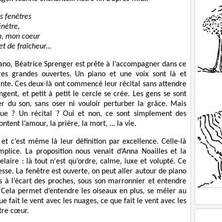
s fenêtres
énètre,
n, mon coeur
et de fraîcheur…
iano, Béatrice Sprenger est prête à l’accompagner dans ce
es grandes ouvertes. Un piano et une voix sont là et
mante. Ces deux-là ont commencé leur récital sans attendre
ngent, et petit à petit le cercle se crée. Les gens se sont
r du son, sans oser ni vouloir perturber la grâce. Mais
que ? Un récital ? Oui et non, ce sont simplement des
ntent l’amour, la prière, la mort, … la vie.
 et c’est même là leur définition par excellence. Celle-là
mplice. La proposition nous venait d’Anna Noailles et la
aire : là tout n'est qu’ordre, calme, luxe et volupté. Ce
tesse. La fenêtre est ouverte, on peut aller autour de piano
sis à l’écart des proches, sous son marronnier et entendre
n. Cela permet d’entendre les oiseaux en plus, se mêler au
 fait le vent avec les nuages, ce que fait le vent avec les
otre cœur.