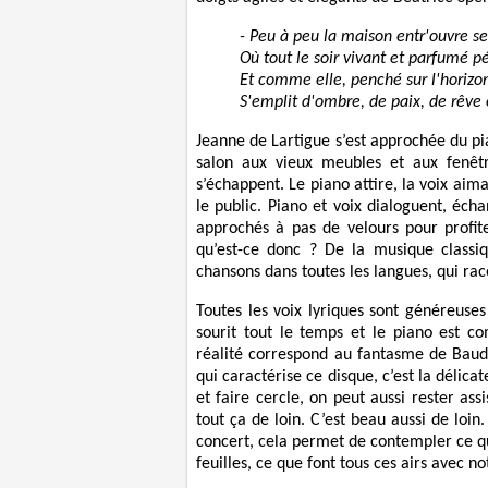
- Peu à peu la maison entr'ouvre se
Où tout le soir vivant et parfumé p
Et comme elle, penché sur l'horizo
S'emplit d'ombre, de paix, de rêve 
Jeanne de Lartigue s’est approchée du p
salon aux vieux meubles et aux fenêtr
s’échappent. Le piano attire, la voix ai
le public. Piano et voix dialoguent, écha
approchés à pas de velours pour profite
qu’est-ce donc ? De la musique classi
chansons dans toutes les langues, qui raco
Toutes les voix lyriques sont généreuses
sourit tout le temps et le piano est co
réalité correspond au fantasme de Baudel
qui caractérise ce disque, c’est la délica
et faire cercle, on peut aussi rester as
tout ça de loin. C’est beau aussi de loi
concert, cela permet de contempler ce que
feuilles, ce que font tous ces airs avec n