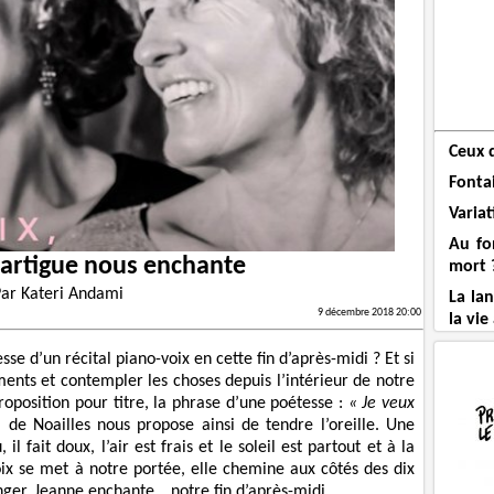
Ceux 
Fonta
Varia
Au fo
Lartigue nous enchante
mort 
Par
Kateri Andami
La la
9 décembre 2018 20:00
la vie
esse d’un récital piano-voix en cette fin d’après-midi ? Et si
ents et contempler les choses depuis l’intérieur de notre
proposition pour titre, la phrase d’une poétesse :
« Je veux
de Noailles nous propose ainsi de tendre l’oreille. Une
il fait doux, l’air est frais et le soleil est partout et à la
voix se met à notre portée, elle chemine aux côtés des dix
nger. Jeanne enchante… notre fin d’après-midi.