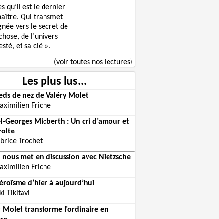
s qu’il est le dernier
naître. Qui transmet
gnée vers le secret de
chose, de l’univers
sté, et sa clé ».
(voir toutes nos lectures)
Les plus lus...
ieds de nez de Valéry Molet
aximilien Friche
l-Georges Micberth : Un cri d’amour et
volte
abrice Trochet
 nous met en discussion avec Nietzsche
aximilien Friche
héroïsme d’hier à aujourd’hui
ki Tikitavi
y Molet transforme l’ordinaire en