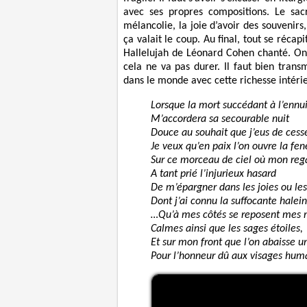
avec ses propres compositions. Le sac
mélancolie, la joie d’avoir des souvenirs,
ça valait le coup. Au final, tout se récap
Hallelujah de Léonard Cohen chanté. On 
cela ne va pas durer. Il faut bien trans
dans le monde avec cette richesse intéri
Lorsque la mort succédant à l’ennu
M’accordera sa secourable nuit
Douce au souhait que j’eus de cesse
Je veux qu’en paix l’on ouvre la fen
Sur ce morceau de ciel où mon reg
A tant prié l’injurieux hasard
De m’épargner dans les joies ou le
Dont j’ai connu la suffocante halein
…Qu’à mes côtés se reposent mes 
Calmes ainsi que les sages étoiles,
Et sur mon front que l’on abaisse un
Pour l’honneur dû aux visages hum