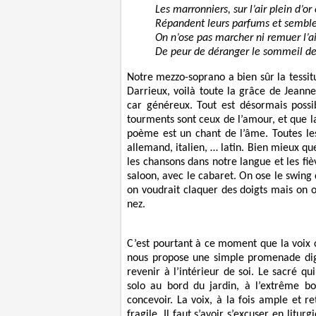
Les marronniers, sur l’air plein d’or
Répandent leurs parfums et semblen
On n’ose pas marcher ni remuer l’ai
De peur de déranger le sommeil de
Notre mezzo-soprano a bien sûr la tessit
Darrieux, voilà toute la grâce de Jeann
car généreux. Tout est désormais poss
tourments sont ceux de l’amour, et que l
poème est un chant de l’âme. Toutes les
allemand, italien, … latin. Bien mieux qu
les chansons dans notre langue et les fiè
saloon, avec le cabaret. On ose le swing 
on voudrait claquer des doigts mais on o
nez.
C’est pourtant à ce moment que la voix ch
nous propose une simple promenade diges
revenir à l’intérieur de soi. Le sacré 
solo au bord du jardin, à l’extrême bo
concevoir. La voix, à la fois ample et r
fragile. Il faut s’avoir s’excuser en liturg