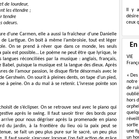
 et de lourdeur,
Il y 
t les étendre ;
désire
r tendre
ceux q
s odeurs.
ure d’une Carmen, elle a aussi la fraîcheur d’une Danielle
e de Lartigue. On boit à même l’ambroisie, tout est léger
En
ible. On se prend à rêver que dans ce monde, les seuls
a paix est possible… Le poème ne peut être que lyrique, le
VIE
 langues réconciliées par la musique : anglais, français,
Franç
e Babel, puisque la musique est la langue des dieux. Après
vres de l’amour passion, le disque flirte désormais avec le
« Des
de Gershwin. On sourit à pleines dents, on tape d’un pied,
notre
se à peine. On a du mal à se retenir. L’ivresse pointe son
de rui
oublié
hors d
orphe
oisit de s’éclipser. On se retrouve seul avec le piano qui
quelq
tive après le swing. Il faut savoir tirer des bords pour
réveil
qui arrive pour nous dégriser après la promenade en piano
sortie
rd du jardin, à la frontière du lieu où la paix peut se
une f
etenue, se fait un peu plus pure sur le sacré, un peu plus
un ho
ie. Il faut savoir s’excuser lorsque l’on fait action de grâce