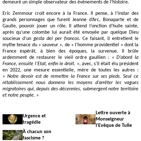
demeuré un simple observateur des évènements de l’histoire.
Eric Zemmour croit encore à la France. Il pense, à l’instar des
grands personnages que furent Jeanne d’Arc, Bonaparte et de
Gaulle, pouvoir jouer un rôle. Il attend l’onction d’huile sainte,
après qu’une colombe lui aurait été envoyée par quelque Dieu
soucieux d’un
gesta dei per francos
. Ce faisant, il entretient le
mythe tenace du « sauveur », de « l’homme providentiel » dont la
France espérât, à bien des époques, la survenue. Il brûle
ardemment de restaurer le vieil ordre gaullien :
« D’abord la
France, ensuite l’Etat, enfin le droit. »
, avec, s’il était élu président
en 2022, une mesure essentielle, mère de toutes les autres :
« Notre devoir est de remettre la France sur ses pieds. Seul ce
rétablissement nous donnera les moyens d’arrêter les vagues
migratoires qui, depuis des décennies, submergent notre territoire
et notre peuple. »
Lettre ouverte à
Urgence et
Monseigneur
tragédie
l'Evêque de Tulle
À chacun son
fascisme ?