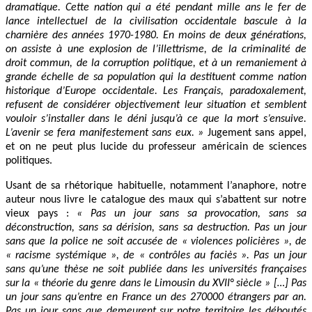
dramatique. Cette nation qui a été pendant mille ans le fer de
lance intellectuel de la civilisation occidentale bascule à la
charnière des années 1970-1980. En moins de deux générations,
on assiste à une explosion de l’illettrisme, de la criminalité de
droit commun, de la corruption politique, et à un remaniement à
grande échelle de sa population qui la destituent comme nation
historique d’Europe occidentale. Les Français, paradoxalement,
refusent de considérer objectivement leur situation et semblent
vouloir s’installer dans le déni jusqu’à ce que la mort s’ensuive.
L’avenir se fera manifestement sans eux. »
Jugement sans appel,
et on ne peut plus lucide du professeur américain de sciences
politiques.
Usant de sa rhétorique habituelle, notamment l’anaphore, notre
auteur nous livre le catalogue des maux qui s’abattent sur notre
vieux pays :
« Pas un jour sans sa provocation, sans sa
déconstruction, sans sa dérision, sans sa destruction. Pas un jour
sans que la police ne soit accusée de « violences policières », de
« racisme systémique », de « contrôles au faciès ». Pas un jour
sans qu’une thèse ne soit publiée dans les universités françaises
sur la « théorie du genre dans le Limousin du XVII° siècle » […] Pas
un jour sans qu’entre en France un des 270000 étrangers par an.
Pas un jour sans que demeurent sur notre territoire les déboutés