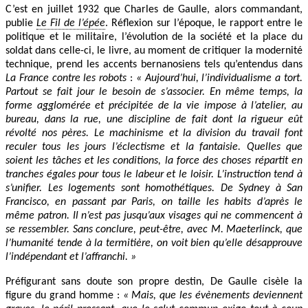
C’est en juillet 1932 que Charles de Gaulle, alors commandant,
publie
Le Fil de l’épée
. Réflexion sur l’époque, le rapport entre le
politique et le militaire, l’évolution de la société et la place du
soldat dans celle-ci, le livre, au moment de critiquer la modernité
technique, prend les accents bernanosiens tels qu’entendus dans
La France contre les robots
:
« Aujourd’hui, l’individualisme a tort.
Partout se fait jour le besoin de s’associer. En même temps, la
forme agglomérée et précipitée de la vie impose à l’atelier, au
bureau, dans la rue, une discipline de fait dont la rigueur eût
révolté nos pères. Le machinisme et la division du travail font
reculer tous les jours l’éclectisme et la fantaisie. Quelles que
soient les tâches et les conditions, la force des choses répartit en
tranches égales pour tous le labeur et le loisir. L’instruction tend à
s’unifier. Les logements sont homothétiques. De Sydney à San
Francisco, en passant par Paris, on taille les habits d’après le
même patron. Il n’est pas jusqu’aux visages qui ne commencent à
se ressembler. Sans conclure, peut-être, avec M. Maeterlinck, que
l’humanité tende à la termitière, on voit bien qu’elle désapprouve
l’indépendant et l’affranchi. »
Préfigurant sans doute son propre destin, De Gaulle cisèle la
figure du grand homme :
« Mais, que les évènements deviennent