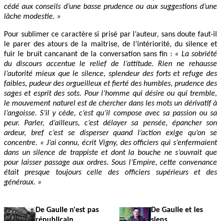
cédé aux conseils d’une basse prudence ou aux suggestions d’une
lâche modestie. »
Pour sublimer ce caractère si prisé par l’auteur, sans doute faut-il
le parer des atours de la maîtrise, de l’intériorité, du silence et
fuir le bruit cancanant de la conversation sans fin :
« La sobriété
du discours accentue le relief de l’attitude. Rien ne rehausse
l’autorité mieux que le silence, splendeur des forts et refuge des
faibles, pudeur des orgueilleux et fierté des humbles, prudence des
sages et esprit des sots. Pour l’homme qui désire ou qui tremble,
le mouvement naturel est de chercher dans les mots un dérivatif à
l’angoisse. S’il y cède, c’est qu’il compose avec sa passion ou sa
peur. Parler, d’ailleurs, c’est délayer sa pensée, épancher son
ardeur, bref c’est se disperser quand l’action exige qu’on se
concentre. « J’ai connu, écrit Vigny, des officiers qui s’enfermaient
dans un silence de trappiste et dont la bouche ne s’ouvrait que
pour laisser passage aux ordres. Sous l’Empire, cette convenance
était presque toujours celle des officiers supérieurs et des
généraux. »
De Gaulle n'est pas
De Gaulle et les
républicain
siens