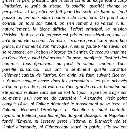
graves, le péril pressant, que le salut commun exige tout à coup
l’initiative, le goût du risque, la solidité, aussitôt change la
perspective et la justice se fait jour. Une sorte de lame de fond
pousse au premier plan l’homme de caractère. On prend son
conseil, on loue son talent, on s’en remet à sa valeur. A lui,
naturellement, la tâche difficile, l’effort principal, la mission
décisive. Tout ce qu’il propose est pris en considération, tout ce
qu’il demande, accordé. Au reste, il n’abuse pas et se montre bon
prince, du moment qu’on l’invoque. A peine goûte-t-il la saveur de
se revanche, car l’action l’absorbe tout entier. Ce recours unanime
au Caractère, quand l’évènement l’impose, manifeste l’instinct des
hommes. Tous éprouvent, au fond, la valeur suprême d’une
pareille puissance. Tous ont le sentiment qu’elle constitue
l’élément capital de l’action. Car enfin, s’il faut, suivant Cicéron,
« étudier chaque chose dans les exemplaires les plus achevés
qu’on en possède », où voit-on qu’une grande œuvre humaine ait
été jamais réalisée sans que se soit fait jour la passion d’agir par
soi-même d’un homme de caractère ? Alexandre n’eût point
conquis l’Asie, ni Galilée démontré le mouvement de la terre, ni
Colomb découvert l’Amérique, ni Richelieu restauré l’autorité
royale, ni Boileau posé les règles du goût classique, ni Napoléon
fondé l’Empire, ni Lesseps percé l’isthme, ni Bismarck réalisé
l’unité allemande, ni Clémenceau sauvé la patrie, s’ils avaient