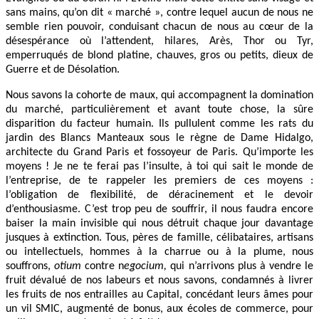
sans mains, qu’on dit « marché », contre lequel aucun de nous ne
semble rien pouvoir, conduisant chacun de nous au cœur de la
désespérance où l’attendent, hilares, Arès, Thor ou Tyr,
emperruqués de blond platine, chauves, gros ou petits, dieux de
Guerre et de Désolation.
Nous savons la cohorte de maux, qui accompagnent la domination
du marché, particulièrement et avant toute chose, la sûre
disparition du facteur humain. Ils pullulent comme les rats du
jardin des Blancs Manteaux sous le règne de Dame Hidalgo,
architecte du Grand Paris et fossoyeur de Paris. Qu’importe les
moyens ! Je ne te ferai pas l’insulte, à toi qui sait le monde de
l’entreprise, de te rappeler les premiers de ces moyens :
l’obligation de flexibilité, de déracinement et le devoir
d’enthousiasme. C’est trop peu de souffrir, il nous faudra encore
baiser la main invisible qui nous détruit chaque jour davantage
jusques à extinction. Tous, pères de famille, célibataires, artisans
ou intellectuels, hommes à la charrue ou à la plume, nous
souffrons,
otium
contre n
egocium,
qui n’arrivons plus à vendre le
fruit dévalué de nos labeurs et nous savons, condamnés à livrer
les fruits de nos entrailles au Capital, concédant leurs âmes pour
un vil SMIC, augmenté de bonus, aux écoles de commerce, pour