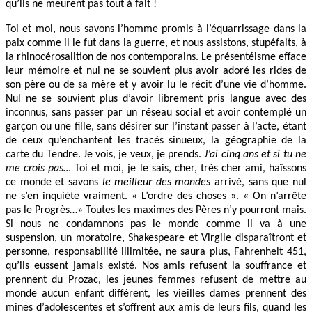
qu’ils ne meurent pas tout à fait !
Toi et moi, nous savons l’homme promis à l’équarrissage dans la
paix comme il le fut dans la guerre, et nous assistons, stupéfaits, à
la rhinocérosalition de nos contemporains. Le présentéisme efface
leur mémoire et nul ne se souvient plus avoir adoré les rides de
son père ou de sa mère et y avoir lu le récit d’une vie d’homme.
Nul ne se souvient plus d’avoir librement pris langue avec des
inconnus, sans passer par un réseau social et avoir contemplé un
garçon ou une fille, sans désirer sur l’instant passer à l’acte, étant
de ceux qu’enchantent les tracés sinueux, la géographie de la
carte du Tendre. Je vois, je veux, je prends.
J’ai cinq ans et si tu ne
me crois pas…
Toi et moi, je le sais, cher, très cher ami, haïssons
ce monde et savons
le meilleur des mondes
arrivé, sans que nul
ne s’en inquiète vraiment. « L’ordre des choses ». « On n’arrête
pas le Progrès…» Toutes les maximes des Pères n’y pourront mais.
Si nous ne condamnons pas le monde comme il va à une
suspension, un moratoire, Shakespeare et Virgile disparaîtront et
personne, responsabilité illimitée, ne saura plus, Fahrenheit 451,
qu’ils eussent jamais existé. Nos amis refusent la souffrance et
prennent du Prozac, les jeunes femmes refusent de mettre au
monde aucun enfant différent, les vieilles dames prennent des
mines d’adolescentes et s’offrent aux amis de leurs fils, quand les