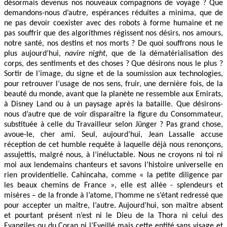
désormais devenus nos nouveaux compagnons de voyage ? Que
demandons-nous d’autre, espérances réduites a minima, que de
ne pas devoir coexister avec des robots à forme humaine et ne
pas souffrir que des algorithmes régissent nos désirs, nos amours,
notre santé, nos destins et nos morts ? De quoi souffrons nous le
plus aujourd’hui,
navire night
, que de la dématérialisation des
corps, des sentiments et des choses ? Que désirons nous le plus ?
Sortir de l’image, du signe et de la soumission aux technologies,
pour retrouver l’usage de nos sens, fruir, une dernière fois, de la
beauté du monde, avant que la planète ne ressemble aux Emirats,
à Disney Land ou à un paysage après la bataille. Que désirons-
nous d’autre que de voir disparaître la figure du Consommateur,
substituée à celle du Travailleur selon Jünger ? Pas grand chose,
avoue-le, cher ami. Seul, aujourd’hui, Jean Lassalle accuse
réception de cet humble requête à laquelle déjà nous renonçons,
assujettis, malgré nous, à l’inéluctable. Nous ne croyons ni toi ni
moi aux lendemains chanteurs et savons l’histoire universelle en
rien providentielle. Cahincaha, comme « la petite diligence par
les beaux chemins de France », elle est allée - splendeurs et
misères – de la fronde à l’atome, l’homme ne s’étant redressé que
pour accepter un maître, l’autre. Aujourd’hui, son maître absent
et pourtant présent n’est ni le Dieu de la Thora ni celui des
Evangiles ou du Coran ni l’Eveillé mais cette entité sans visage et