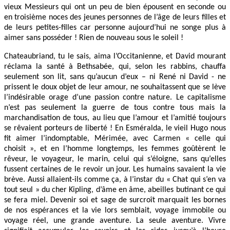
vieux Messieurs qui ont un peu de bien épousent en seconde ou
en troisième noces des jeunes personnes de l’âge de leurs filles et
de leurs petites-filles car personne aujourd’hui ne songe plus à
aimer sans posséder ! Rien de nouveau sous le soleil !
Chateaubriand, tu le sais, aima l’Occitanienne, et David mourant
réclama la santé à Bethsabée, qui, selon les rabbins, chauffa
seulement son lit, sans qu’aucun d’eux – ni René ni David - ne
prissent le doux objet de leur amour, ne souhaitassent que se lève
l’indésirable orage d’une passion contre nature. Le capitalisme
n’est pas seulement la guerre de tous contre tous mais la
marchandisation de tous, au lieu que l’amour et l’amitié toujours
se rêvaient porteurs de liberté ! En Esméralda, le vieil Hugo nous
fit aimer l’indomptable, Mérimée, avec Carmen « celle qui
choisit », et en l’homme longtemps, les femmes goûtèrent le
rêveur, le voyageur, le marin, celui qui s’éloigne, sans qu’elles
fussent certaines de le revoir un jour. Les humains savaient la vie
brève. Aussi allaient-ils comme ça, à l’instar du « Chat qui s’en va
tout seul » du cher Kipling, d’âme en âme, abeilles butinant ce qui
se fera miel. Devenir soi et sage de surcroît marquait les bornes
de nos espérances et la vie lors semblait, voyage immobile ou
voyage réel, une grande aventure. La seule aventure. Vivre