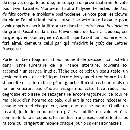
de déjà vu, de gaité perdue, un soupçon de provincialisme. Je vote
pour Jean Lassalle, Monsieur Hulot à l’Elysée, le facteur
de Jour
de fête
contre le snobisme postmoderne. Je vote pour les clowns
du vieux Fellini tétant mère Louve ! Je vote Jean Lassalle pour
avoir appris à chérir la littérature dans les
Lettres aux Provinciales
du grand Pascal et dans
Les Provinciales
de Jean Giraudoux, qui
longtemps en compagnie d’Anouilh, qui l’avait tant admiré et si
fort aimé, demeura celui par qui m’advint le goût des Lettres
françaises.
Porte toi bien toujours. Et au moment de déposer ton bulletin
dans l’urne funéraire de la France littéraire, souviens toi
accomplir un service inutile. Tâche que ce soit un beau geste, un
geste vertueux et esthétique. Ferme les yeux et remémore toi la
silhouette et l’allure de ce géant gauche. Il n’est pas beau mais on
ne lui voudrait pas d’autre visage que cette face rude, mal
dégrossie et plissée de sexagénaire encore vigoureux, ce sourire
malicieux d’un homme de paix, qui sait la résistance nécessaire,
chaque heure et chaque jour, avant que tout ne meure. Oublie un
instant, je te le demande en grâces, l’utilité du vote et élis,
comme tu le fais toujours, les amitiés françaises, contre toutes les
raisons qui dirigent un monde chaque jour plus déraisonnable !