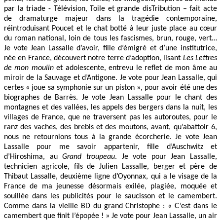
par la triade - Télévision, Toile et grande disTribution – fait acte
de dramaturge majeur dans la tragédie contemporaine,
réintroduisant Poucet et le chat botté à leur juste place au cœur
du roman national, loin de tous les fascismes, brun, rouge, vert…
Je vote Jean Lassalle d’avoir, fille d’émigré et d’une institutrice,
née en France, découvert notre terre d’adoption, lisant
Les Lettres
de mon moulin
et adolescente, entrevu le reflet de mon âme au
miroir de la Sauvage et d’Antigone. Je vote pour Jean Lassalle, qui
certes « joue sa symphonie sur un piston », pour avoir été une des
biographes de Barrès. Je vote Jean Lassalle pour le chant des
montagnes et des vallées, les appels des bergers dans la nuit, les
villages de France, que ne traversent pas les autoroutes, pour le
ranz des vaches, des brebis et des moutons, avant, qu’abattoir 6,
nous ne retournions tous à la grande écorcherie. Je vote Jean
Lassalle pour me savoir appartenir, fille d’Auschwitz et
d’Hiroshima, au
Grand troupeau
. Je vote pour Jean Lassalle,
technicien agricole, fils de Julien Lassalle, berger et père de
Thibaut Lassalle, deuxième ligne d’Oyonnax, qui a le visage de la
France de ma jeunesse désormais exilée, plagiée, moquée et
souillée dans les publicités pour le saucisson et le camembert.
Comme dans la vieille BD du grand Christophe : « C’est dans le
camembert que finit l’épopée ! » Je vote pour Jean Lassalle, un air