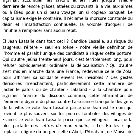
signifiait accumuler les savoirs et les rides jusqu’à l’heure
dernière de rendre grâces, athées ou croyants, à la vie, aux aimés
ou à Dieu pour un si beau voyage, un si copieux banquet. Le
capitalisme exige le contraire. Il réclame la morsure constante du
désir et l’insatisfaction continuelle, la volonté d’acquérir de
l’inutile à remplacer sans aucun répit.
Et Jean Lassalle dans tout ceci ? Candide Lassalle, au risque du
saugrenu, réitère – seul en scène - notre vieille définition de
l’homme et paraît l’unique des candidats à risquer cette posture.
Qui d’autre jeûna trente-neuf jours, c’est terriblement long, pour
réfuter publiquement l’ordinaire, la délocalisation ? Qui d’autre
s’est mis en marche dans une France, redevenue celle de Zola,
pour affirmer sa solidarité envers les invisibles ? Ces gestes
dérisoires m’enchantent, particulièrement cette manière de
jacter le patois ou de chanter - Lalaland - à la Chambre pour
signifier l’inanité du discours commun, cette affirmation de
l’éminente dignité du plouc contre l’assurance tranquille des gens
de la ville. Je vote Jean Lassalle parce que Jean est le nom qui
revient le plus souvent sur les pierres tombales des villages de
France. Je vote Jean Lassalle parce que ce villageois incarne la
plus parfaite des
Lettres de mon moulin,
« Les Etoiles » qui
replace la figure du berger -celle d’Abel, d’Abraham, de Moïse, de