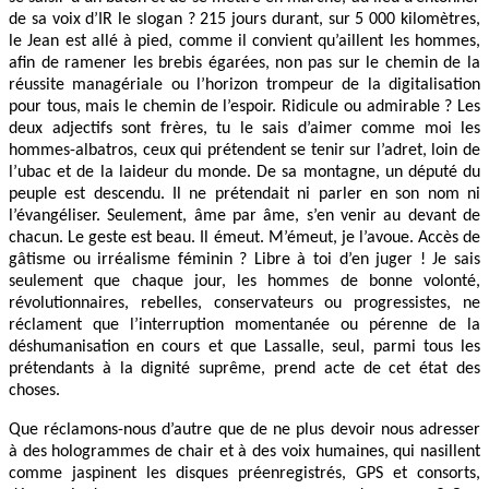
de sa voix d’IR le slogan ? 215 jours durant, sur 5 000 kilomètres,
le Jean est allé à pied, comme il convient qu’aillent les hommes,
afin de ramener les brebis égarées, non pas sur le chemin de la
réussite managériale ou l’horizon trompeur de la digitalisation
pour tous, mais le chemin de l’espoir. Ridicule ou admirable ? Les
deux adjectifs sont frères, tu le sais d’aimer comme moi les
hommes-albatros, ceux qui prétendent se tenir sur l’adret, loin de
l’ubac et de la laideur du monde. De sa montagne, un député du
peuple est descendu. Il ne prétendait ni parler en son nom ni
l’évangéliser. Seulement, âme par âme, s’en venir au devant de
chacun. Le geste est beau. Il émeut. M’émeut, je l’avoue. Accès de
gâtisme ou irréalisme féminin ? Libre à toi d’en juger ! Je sais
seulement que chaque jour, les hommes de bonne volonté,
révolutionnaires, rebelles, conservateurs ou progressistes, ne
réclament que l’interruption momentanée ou pérenne de la
déshumanisation en cours et que Lassalle, seul, parmi tous les
prétendants à la dignité suprême, prend acte de cet état des
choses.
Que réclamons-nous d’autre que de ne plus devoir nous adresser
à des hologrammes de chair et à des voix humaines, qui nasillent
comme jaspinent les disques préenregistrés, GPS et consorts,