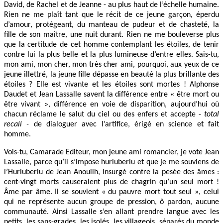
David, de Rachel et de Jeanne - au plus haut de l’échelle humaine.
Rien ne me plaît tant que le récit de ce jeune garçon, éperdu
d’amour, protégeant, du manteau de pudeur et de chasteté, la
fille de son maître, une nuit durant. Rien ne me bouleverse plus
que la certitude de cet homme contemplant les étoiles, de tenir
contre lui la plus belle et la plus lumineuse d’entre elles. Sais-tu,
mon ami, mon cher, mon très cher ami, pourquoi, aux yeux de ce
jeune illettré, la jeune fille dépasse en beauté la plus brillante des
étoiles ? Elle est vivante et les étoiles sont mortes ! Alphonse
Daudet et Jean Lassalle savent la différence entre « être mort ou
être vivant », différence en voie de disparition, aujourd’hui où
chacun réclame le salut du ciel ou des enfers et accepte -
total
recall -
de dialoguer avec l’artifice, érigé en science et fait
homme.
Vois-tu, Camarade Editeur, mon jeune ami romancier, je vote Jean
Lassalle, parce qu’il s’impose hurluberlu et que je me souviens de
l’Hurluberlu de Jean Anouilh, insurgé contre la pesée des âmes :
cent-vingt morts causeraient plus de chagrin qu’un seul mort !
Âme par âme. Il se souvient « du pauvre mort tout seul », celui
qui ne représente aucun groupe de pression, ô pardon, aucune
communauté. Ainsi Lassalle s’en allant prendre langue avec les
petits, les sans-grades, les isolés, les villageois, séparés du monde