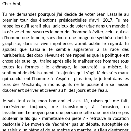
Cher Ami,
Tu me demandes pourquoi j’ai décidé de voter Jean Lassalle au
premier tour des élections présidentielles d’avril 2017. Tu me
rappelles qu’il serait plus judicieux de
voter utile
dans un monde à
la dérive et me susurres le nom de l’homme à éviter, celui qui n’a
d’homme que le nom, sans doute une image de synthèse dont le
graphiste, dans sa vive impatience, aurait oublié le regard. Tu
ajoutes que Lassalle te semble appartenir à la race des
hurluberlus, des doux rêveurs et me rappelles que la politique est
chose sérieuse, qui traîne après elle le malheur des hommes sous
toutes les formes : le chômage, la pauvreté, la misère, le
sentiment de délaissement. Tu ajoutes qu’il s’agit là des sûrs maux
qui conduisent l’homme à n’espérer plus rien, le jettent dans les
bras des Méchants, à moins qu’ils ne le poussent à se laisser
doucement dériver et crever au fil des jours et de l’eau.
Je sais tout cela, mon bon ami et c’est là, raison qui me fait,
barrésienne toujours, me transformer, à l’occasion, en
lassalienne. Le moyen pour une personne telle que moi de ne pas
soutenir le fils qui - mimétisme ou piété ? - retrouve la vocation
pastorale ? Le moyen de n’admirer pas un député, susceptible de
se saisir d’un bâton et de se mettre en marche, au lieu d’entonner