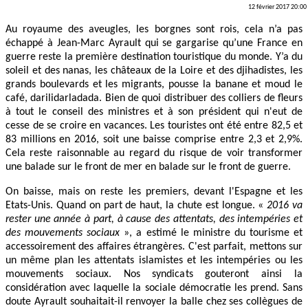
12 février 2017 20:00
Au royaume des aveugles, les borgnes sont rois, cela n’a pas
échappé à Jean-Marc Ayrault qui se gargarise qu’une France en
guerre reste la première destination touristique du monde. Y’a du
soleil et des nanas, les châteaux de la Loire et des djihadistes, les
grands boulevards et les migrants, pousse la banane et moud le
café, darilidarladada. Bien de quoi distribuer des colliers de fleurs
à tout le conseil des ministres et à son président qui n'eut de
cesse de se croire en vacances. Les touristes ont été entre 82,5 et
83 millions en 2016, soit une baisse comprise entre 2,3 et 2,9%.
Cela reste raisonnable au regard du risque de voir transformer
une balade sur le front de mer en balade sur le front de guerre.
On baisse, mais on reste les premiers, devant l'Espagne et les
Etats-Unis. Quand on part de haut, la chute est longue. «
2016 va
rester une année à part, à cause des attentats, des intempéries et
des mouvements sociaux
», a estimé le ministre du tourisme et
accessoirement des affaires étrangères. C'est parfait, mettons sur
un même plan les attentats islamistes et les intempéries ou les
mouvements sociaux. Nos syndicats gouteront ainsi la
considération avec laquelle la sociale démocratie les prend. Sans
doute Ayrault souhaitait-il renvoyer la balle chez ses collègues de