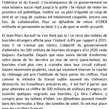
l'intérieur et du travail. L'inconséquence de ce gouvernement ne
nous laissera aucun répit jusqu'à la quille ! Se réjouir de rester les
premiers est pathétique, mettre sur un plan d'égalité un coup de
vent et un coup de couteau est totalement coupable, encore une
fois, de collaboration. Pour un djihadiste de retour d'OPEX
militante et personnelle au bled, il y a de quoi se sentir accueilli.
Et Jean-Marc Ayrault ne s'en tient pas là ! Le recul des nuitées de
touristes étrangers affiche pour l’instant -6,8% par rapport à 2015,
mais il ne s'avoue pas vaincu. L’objectif du gouvernement
d’atteindre les 100 millions de touristes étrangers d’ici 2020 reste
toujours d’actualité. Depuis que nous avons décidé d'enfermer
notre dame de fer derrière un mur de verre (pare-balles), les
touristes n'ont plus rien à craindre dans leur circuit culturel.
Soyons néanmoins prudents, ceux qui voulaient inverser la courbe
du chômage ont pris l'habitude de faire parler les chiffres. Tout
comme le ministre du travail oublie souvent les chômeurs
désinscrits, les travailleurs précaires etc., il est fort à parier que
pour atteindre ce chiffre de 100 millions de visiteurs étrangers, on
assimile quelques migrants aux touristes. Ça fera l'affaire, y
compris pour les nuitées d'hôtel. Les djihadistes peuvent investir
dans des bermudas à fleur, des lunettes de soleil, ils ont leur place
sous les cocotiers français.