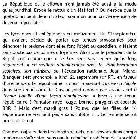
La République et le citoyen n’ont jamais été aussi à la mode
qu’aujourd’hui. Est-ce le retour d’un état fort ? Ou n’est-ce que la
quête d’un petit dénominateur commun pour un vivre-ensemble
devenu impossible ?
Les lycéennes et collégiennes du mouvement du #14septembre
qui avaient décidé de porter des tenues provocantes pour
dénoncer le sexisme dont elles font l’objet au quotidien, n’étaient
sans doute pas de bonnes citoyennes. Alors que le président de la
République estime que «
Le bon sens vaut mieux qu’un long
règlement. »
en matière d’habillement dans les établissements
scolaires,
son ministre
de
l’éducation nationale, Jean Michel
Blanquer s’est prononcé le lundi 21 septembre sur RTL en faveur
d’une tenue dite républicaine. «
I
l
est important d’arriver à l’école
dans une tenue correcte. Chacun peut comprendre qu'on vient à
l'école habillé d'une façon républicaine. »
Kezako une tenue
républicaine ? Pantalon rayé rouge, bonnet phrygien et cocarde
BBR ? Mais c’est mardi gras ! Pourvu que les filles de 14
septembre ne viennent pas « sans culotte » … Le remède serait
pire que le mal.
Comme toujours dans les débats actuels, nous voyons deux camps
modernes s’affronter, sans que le principal problème de la société