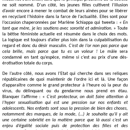
ne soit nommé. D’un côté, les jeunes filles cultivent l’illusion
d’avoir encore à mener le combat de leurs aînées pour se libérer
en recyclant l’histoire dans la farce de l’actualité. Elles sont pour
l’occasion chaperonnées par Marlène Schiappa qui tweeta :
«
En
tant que mère, je les soutiens avec sororité et admiration.
» Toute
la bêtise féministe actuelle est résumée dans le choix des mots.
La logique est toujours d’aller plus loin dans la culpabilisation du
regard et donc du désir masculin.
C’est de l’or non pas parce que
cela brille, mais parce que tu es un voleur !
Le mâle sera
condamné en tant qu’espèce, même si c’est au prix d’une dés-
érotisation totale du corps.
De l’autre côté, nous avons l’Etat qui cherche dans ses reliques
républicaines de quoi maintenir de l’ordre ici et là. Une façon
d’apparaître comme le grand protecteur à l’heure où la peur du
virus, du délinquant ou du gendarme nous prend en étau.
Blanquer l’affirme : «
C’est protecteur, on doit faire attention à
l’hyper sexualisation qui est une pression sur nos enfants et
adolescents. Nos enfants sont sous la pression de bien des choses,
notamment des marques, de la mode, (…) Je souhaite qu’il y ait
une certaine sobriété en la matière parce que là aussi c’est un
enjeu d’égalité sociale puis de protection des filles et des