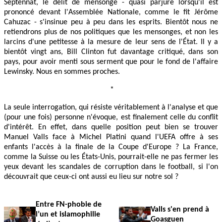
Septennat, le délit de mensonge - quasi parjure lorsqu'il est
prononcé devant l'Assemblée Nationale, comme le fit Jérôme
Cahuzac - s'insinue peu à peu dans les esprits. Bientôt nous ne
retiendrons plus de nos politiques que les mensonges, et non les
larcins d'une petitesse à la mesure de leur sens de l'État. Il y a
bientôt vingt ans, Bill Clinton fut davantage critiqué, dans son
pays, pour avoir menti sous serment que pour le fond de l'affaire
Lewinsky. Nous en sommes proches.
*
La seule interrogation, qui résiste véritablement à l'analyse et que
(pour une fois) personne n'évoque, est finalement celle du conflit
d'intérêt. En effet, dans quelle position peut bien se trouver
Manuel Valls face à Michel Platini quand l'UEFA offre à ses
enfants l'accès à la finale de la Coupe d'Europe ? La France,
comme la Suisse ou les États-Unis, pourrait-elle ne pas fermer les
yeux devant les scandales de corruption dans le football, si l'on
découvrait que ceux-ci ont aussi eu lieu sur notre sol ?
Entre FN-phobie de
Valls s'en prend à
l’un et islamophilie
Goasguen