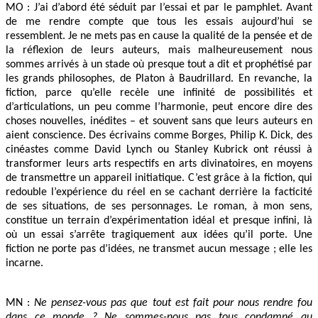
MO : J’ai d’abord été séduit par l’essai et par le pamphlet. Avant
de me rendre compte que tous les essais aujourd’hui se
ressemblent. Je ne mets pas en cause la qualité de la pensée et de
la réflexion de leurs auteurs, mais malheureusement nous
sommes arrivés à un stade où presque tout a dit et prophétisé par
les grands philosophes, de Platon à Baudrillard. En revanche, la
fiction, parce qu’elle recèle une infinité de possibilités et
d’articulations, un peu comme l’harmonie, peut encore dire des
choses nouvelles, inédites – et souvent sans que leurs auteurs en
aient conscience. Des écrivains comme Borges, Philip K. Dick, des
cinéastes comme David Lynch ou Stanley Kubrick ont réussi à
transformer leurs arts respectifs en arts divinatoires, en moyens
de transmettre un appareil initiatique. C’est grâce à la fiction, qui
redouble l’expérience du réel en se cachant derrière la facticité
de ses situations, de ses personnages. Le roman, à mon sens,
constitue un terrain d’expérimentation idéal et presque infini, là
où un essai s’arrête tragiquement aux idées qu’il porte. Une
fiction ne porte pas d’idées, ne transmet aucun message ; elle les
incarne.
MN :
Ne pensez-vous pas que tout est fait pour nous rendre fou
dans ce monde ? Ne sommes-nous pas tous condamné au