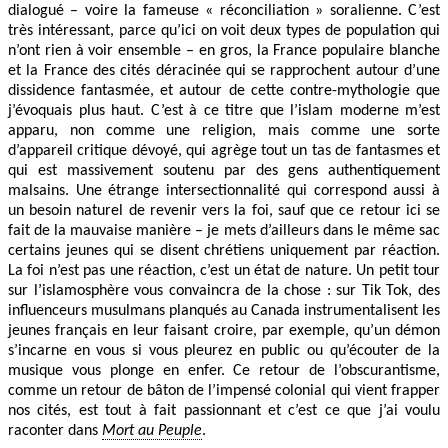
dialogué – voire la fameuse « réconciliation » soralienne. C’est
très intéressant, parce qu’ici on voit deux types de population qui
n’ont rien à voir ensemble – en gros, la France populaire blanche
et la France des cités déracinée qui se rapprochent autour d’une
dissidence fantasmée, et autour de cette contre-mythologie que
j’évoquais plus haut. C’est à ce titre que l’islam moderne m’est
apparu, non comme une religion, mais comme une sorte
d’appareil critique dévoyé, qui agrège tout un tas de fantasmes et
qui est massivement soutenu par des gens authentiquement
malsains. Une étrange intersectionnalité qui correspond aussi à
un besoin naturel de revenir vers la foi, sauf que ce retour ici se
fait de la mauvaise manière – je mets d’ailleurs dans le même sac
certains jeunes qui se disent chrétiens uniquement par réaction.
La foi n’est pas une réaction, c’est un état de nature. Un petit tour
sur l’islamosphère vous convaincra de la chose : sur Tik Tok, des
influenceurs musulmans planqués au Canada instrumentalisent les
jeunes français en leur faisant croire, par exemple, qu’un démon
s’incarne en vous si vous pleurez en public ou qu’écouter de la
musique vous plonge en enfer. Ce retour de l’obscurantisme,
comme un retour de bâton de l’impensé colonial qui vient frapper
nos cités, est tout à fait passionnant et c’est ce que j’ai voulu
raconter dans
Mort au Peuple
.