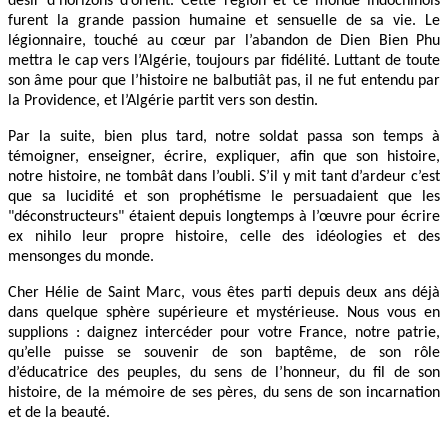
désir d’horizons d’orient. Cette région et ce monde indochinois
furent la grande passion humaine et sensuelle de sa vie. Le
légionnaire, touché au cœur par l’abandon de Dien Bien Phu
mettra le cap vers l’Algérie, toujours par fidélité. Luttant de toute
son âme pour que l’histoire ne balbutiât pas, il ne fut entendu par
la Providence, et l’Algérie partit vers son destin.
Par la suite, bien plus tard, notre soldat passa son temps à
témoigner, enseigner, écrire, expliquer, afin que son histoire,
notre histoire, ne tombât dans l’oubli. S’il y mit tant d’ardeur c’est
que sa lucidité et son prophétisme le persuadaient que les
"déconstructeurs" étaient depuis longtemps à l’œuvre pour écrire
ex nihilo leur propre histoire, celle des idéologies et des
mensonges du monde.
Cher Hélie de Saint Marc, vous êtes parti depuis deux ans déjà
dans quelque sphère supérieure et mystérieuse. Nous vous en
supplions : daignez intercéder pour votre France, notre patrie,
qu’elle puisse se souvenir de son baptême, de son rôle
d’éducatrice des peuples, du sens de l’honneur, du fil de son
histoire, de la mémoire de ses pères, du sens de son incarnation
et de la beauté.