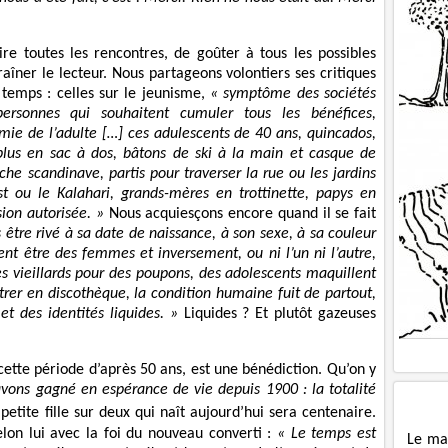
ire toutes les rencontres, de goûter à tous les possibles
aîner le lecteur. Nous partageons volontiers ses critiques
 temps : celles sur le jeunisme,
« symptôme des sociétés
 personnes qui souhaitent cumuler tous les bénéfices,
nomie de l’adulte […] ces adulescents de 40 ans, quincados,
plus en sac à dos, bâtons de ski à la main et casque de
che scandinave, partis pour traverser la rue ou les jardins
st ou le Kalahari, grands-mères en trottinette, papys en
sion autorisée. »
Nous acquiesçons encore quand il se fait
 être rivé à sa date de naissance, à son sexe, à sa couleur
nt être des femmes et inversement, ou ni l’un ni l’autre,
es vieillards pour des poupons, des adolescents maquillent
ntrer en discothèque, la condition humaine fuit de partout,
et des identités liquides. »
Liquides ? Et plutôt gazeuses
 cette période d’après 50 ans, est une bénédiction. Qu’on y
avons gagné en espérance de vie depuis 1900 : la totalité
etite fille sur deux qui naît aujourd’hui sera centenaire.
selon lui avec la foi du nouveau converti :
« Le temps est
Le ma