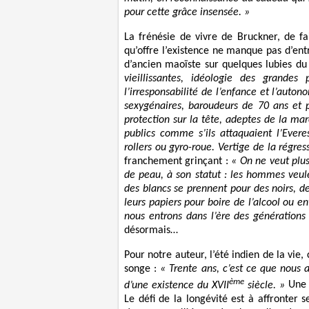
pour cette grâce insensée. »
La frénésie de vivre de Bruckner, de fa
qu’offre l’existence ne manque pas d’entr
d’ancien maoïste sur quelques lubies du
vieillissantes, idéologie des grandes
l’irresponsabilité de l’enfance et l’auto
sexygénaires, baroudeurs de 70 ans et 
protection sur la tête, adeptes de la mar
publics comme s’ils attaquaient l’Evere
rollers ou gyro-roue. Vertige de la régres
franchement grinçant :
« On ne veut plus
de peau, à son statut : les hommes veule
des blancs se prennent pour des noirs, d
leurs papiers pour boire de l’alcool ou e
nous entrons dans l’ère des générations 
désormais…
Pour notre auteur, l’été indien de la vie,
songe :
« Trente ans, c’est ce que nous 
ème
d’une existence du XVII
siècle. »
Une p
Le défi de la longévité est à affronter 