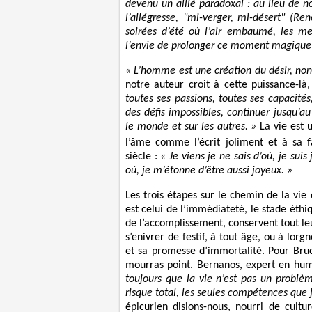
devenu un allié paradoxal : au lieu de nou
l’allégresse,
"mi-verger, mi-désert
" (Ren
soirées d’été où l’air embaumé, les m
l’envie de prolonger ce moment magique e
« L’homme est une création du désir, non
notre auteur croit à cette puissance-l
toutes ses passions, toutes ses capacités
des défis impossibles, continuer jusqu’au 
le monde et sur les autres. »
La vie est u
l’âme comme l’écrit joliment et à sa 
siècle :
« Je viens je ne sais d’où, je suis
où, je m’étonne d’être aussi joyeux. »
Les trois étapes sur le chemin de la vie 
est celui de l’immédiateté, le stade éthiq
de l’accomplissement, conservent tout l
s’enivrer de festif, à tout âge, ou à l
et sa promesse d’immortalité. Pour Bruck
mourras point. Bernanos, expert en human
toujours que la vie n’est pas un problè
risque total, les seules compétences que j
épicurien disions-nous, nourri de cult