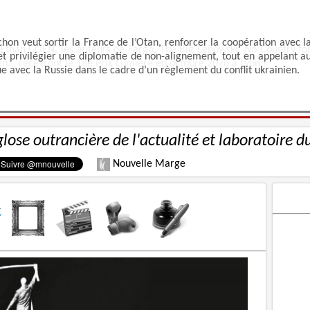
 Ethan COEN, les auteurs de Fargo, The Big Lebowski, No Country fo
n... recevront le 18e Prix Lumière en octobre 2026 à Lyon !
glose outrancière de l'actualité et laboratoire d
Nouvelle Marge