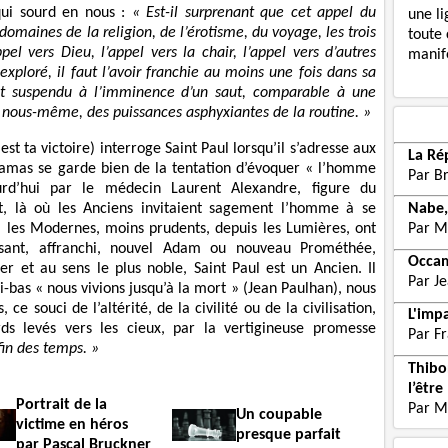
qui sourd en nous :
« Est-il surprenant que cet appel du
une li
omaines de la religion, de l’érotisme, du voyage, les trois
toute 
el vers Dieu, l’appel vers la chair, l’appel vers d’autres
manife
exploré, il faut l’avoir franchie au moins une fois dans sa
 est suspendu à l’imminence d’un saut, comparable à une
e nous-même, des puissances asphyxiantes de la routine. »
st ta victoire) interroge Saint Paul lorsqu’il s’adresse aux
La Ré
Damas se garde bien de la tentation d’évoquer « l’homme
Par B
rd’hui par le médecin Laurent Alexandre, figure du
, là où les Anciens invitaient sagement l’homme à se
Nabe,
, les Modernes, moins prudents, depuis les Lumières, ont
Par M
ssant, affranchi, nouvel Adam ou nouveau Prométhée,
Occam
 et au sens le plus noble, Saint Paul est un Ancien. Il
Par J
i-bas « nous vivions jusqu’à la mort » (Jean Paulhan), nous
ce souci de l’altérité, de la civilité ou de la civilisation,
L'imp
rds levés vers les cieux, par la vertigineuse promesse
Par F
fin des temps. »
Thibon
l’être
Portrait de la
Par M
Un coupable
victime en héros
presque parfait
par Pascal Bruckner