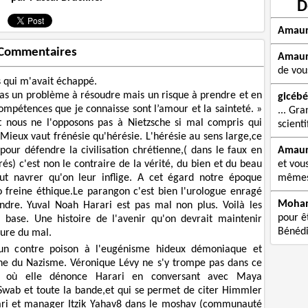
D
Amau
Commentaires
Amau
de vou
s qui m'avait échappé.
t pas un problème à résoudre mais un risque à prendre et en
gicébé
compétences que je connaisse sont l’amour et la sainteté. »
... Gra
 nous ne l'opposons pas à Nietzsche si mal compris qui
scienti
eux vaut frénésie qu'hérésie. L'hérésie au sens large,ce
 pour défendre la civilisation chrétienne,( dans le faux en
Amau
és) c'est non le contraire de la vérité, du bien et du beau
et vou
out navrer qu'on leur inflige. A cet égard notre époque
mêmes 
 freine éthique.Le parangon c'est bien l'urologue enragé
Moha
dre. Yuval Noah Harari est pas mal non plus. Voilà les
pour êt
 la base. Une histoire de l'avenir qu'on devrait maintenir
Bénédi
ure du mal.
,un contre poison à l'eugénisme hideux démoniaque et
gine du Nazisme. Véronique Lévy ne s'y trompe pas dans ce
t où elle dénonce Harari en conversant avec Maya
Swab et toute la bande,et qui se permet de citer Himmler
ari et manager Itzik Yahav8 dans le moshav (communauté