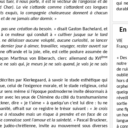
s tuer, il nous porte, il est le vecteur de l’angoisse et de
qui n
é Char). La vie s’attarde comme s’attardent ces longues
durabl
ets exquis, la compagnie chaleureuse donnent à chacun
t de ne jamais aller dormir. »
En
 pas une création du besoin. »
disait Gaston Bachelard, et
à, à ce moteur qui conduit à
« cultiver jusque sur le tard
, ne délaisser aucune volupté, aucune curiosité, se lancer
VIE
dernier jour à aimer, travailler, voyager, rester ouvert sur
Franç
ne offrande et la joie, elle, est cette posture assumée de
ème
« Des
façon Martinus von Biberach, clerc allemand du XVI
notre
 je ne sais qui, je meurs je ne sais quand, je vais je ne sais
de rui
oublié
décrites par Kierkegaard, à savoir le stade esthétique qui
hors d
ue, celui de l’exigence morale, et le stade religieux, celui
orphe
eur sens même si l’époque postmoderne invite désormais à
quelq
orgner avec les yeux de Chimène du côté du transhumanisme
réveil
ner, dire « je t’aime » à quelqu’un c’est lui dire : tu ne
sortie
ité, offrait sur ce registre le trésor suivant :
« Je crois
une f
me à résoudre mais un risque à prendre et en face de ce
un ho
e connaisse sont l’amour et la sainteté. »
Pascal Bruckner,
langue
ure judéo-chrétienne, invite au mouvement sous diverses
à con