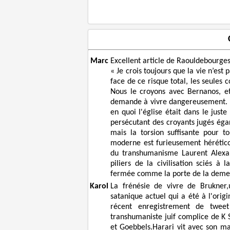
Marc
Excellent article de Raouldebourge
« Je crois toujours que la vie n’es
face de ce risque total, les seules 
Nous le croyons avec Bernanos, et
demande à vivre dangereusement. Mi
en quoi l'église était dans le juste
persécutant des croyants jugés égar
mais la torsion suffisante pour t
moderne est furieusement hérético
du transhumanisme Laurent Alexan
piliers de la civilisation sciés à
fermée comme la porte de la deme
Karol
La frénésie de vivre de Brukner
satanique actuel qui a été à l'ori
récent enregistrement de twee
transhumaniste juif complice de K 
et Goebbels.Harari vit avec son m