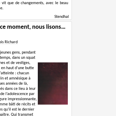
e vit que de changements, avec le beau
e.
Stendhal
 ce moment, nous lisons…
ois Richard
 jeunes gens, pendant
 temps, dans un squat
nes et de vestiges,
 en haut d’une butte
’atteinte : chacun
lin et amnésique à
ues années de là,
lés dans ce lieu à leur
 de l’adolescence par
igure impressionnante,
mme bâti de récits et
s qu’il est le dernier
naître. Qui transmet