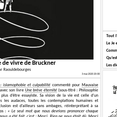
Tout 
Le Je 
Comme
Qu’es
e de vivre de Bruckner
Les di
ar
Raouldebourges
3 mai 2020 20:00
: islamophobie et culpabilité
commenté pour
Mauvaise
 avec son livre
Une brève éternité
(sous-titré :
Philosophie
 plus d’être essayiste. Sa vision de la vie est celle d’un
es les audaces, toutes les contemplations humaines et
nclusion est d’ailleurs sans ambages, réinterprétant à sa
nos :
« Le seul mot que nous devrions prononcer chaque
us a été fait, c’est : Merci. Rien ne nous était dû. Merci