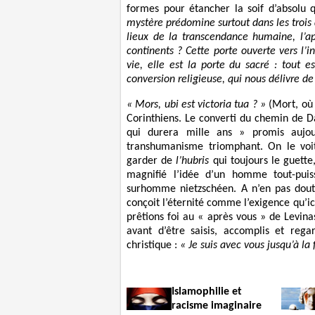
formes pour étancher la soif d’absolu 
mystère prédomine surtout dans les trois d
lieux de la transcendance humaine, l’app
continents ? Cette porte ouverte vers l’in
vie, elle est la porte du sacré : tout
conversion religieuse, qui nous délivre d
« Mors, ubi est victoria tua ? »
(Mort, où e
Corinthiens. Le converti du chemin de 
qui durera mille ans » promis aujou
transhumanisme triomphant. On le voit
garder de
l’hubris
qui toujours le guette
magnifié l’idée d’un homme tout-pui
surhomme nietzschéen. A n’en pas douter
conçoit l’éternité comme l’exigence qu’ic
prêtions foi au « après vous » de Levinas, 
avant d’être saisis, accomplis et rega
christique :
« Je suis avec vous jusqu’à la 
Islamophilie et
racisme imaginaire