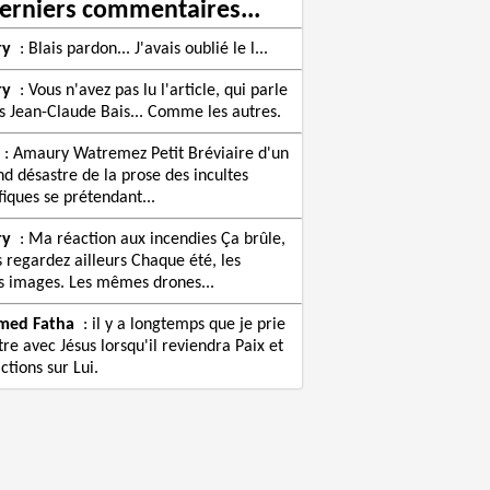
erniers commentaires...
ry
:
Blais pardon... J'avais oublié le l...
ry
:
Vous n'avez pas lu l'article, qui parle
s Jean-Claude Bais... Comme les autres.
:
Amaury Watremez Petit Bréviaire d'un
nd désastre de la prose des incultes
fiques se prétendant...
ry
:
Ma réaction aux incendies Ça brûle,
s regardez ailleurs Chaque été, les
images. Les mêmes drones...
med Fatha
:
il y a longtemps que je prie
re avec Jésus lorsqu'il reviendra Paix et
ctions sur Lui.